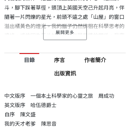
斗，腳下踩著草徑，頭頂上英國天空己升起月亮，伴
隨著一片閃爍的星光，前頭不遠之處「山屋」的窗口
溢出橘黃色的燈光。我的腦子仍然徘徊在科學思考的
邊緣。或許因為菸斗加上大不列顛風情的關係，我突
然想到福爾摩斯。
目錄
序言
作者簡介
實在很像福爾摩斯常碰到的情況，我手邊也有一個嫌
疑犯，很多周邊的跡象全都指向他。我和我的同僚必
出版資訊
須進一步用各種手段，利用線索，蒐集更多的證據，
將他繩之以法。但不同的是，在這種科學研究工作
中文版序 一個本土科學家的心靈之旅 周成功
中，我們這些偵探必須自己將案子辦到水落石出，嫌
英文版序 哈伍德爵士
疑犯本人絕對是不會招供的。
自序 陳文盛
我的天才老爹 陳思音
在真實的生活中，沒有人會期望能夠比得上福爾摩斯