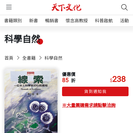
書籍類別
新書
暢銷書
懷念高教授
科普啟航
活動
科學自然
首頁
全書籍
科學自然
優惠價
238
85
$
折
貨到通知我
※大量團購需求請點擊洽詢