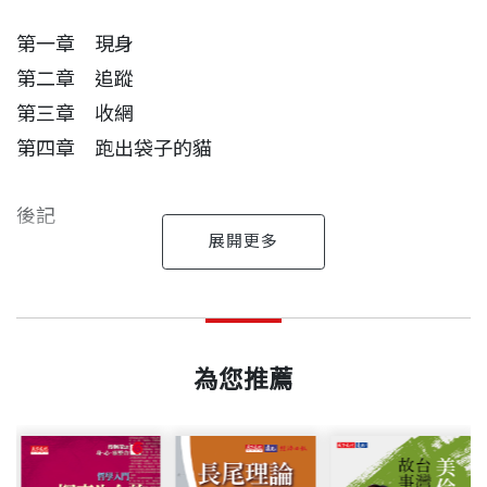
的智慧，及其他美好的品質﹙包含偶爾的好運﹚，但
第一章 現身
是我們的研究卻也得到美滿的結局。逍遙法外數十年
第二章 追蹤
的犯人終於俯首就法。
第三章 收網
​第四章 跑出袋子的貓
在這一年半風浪之後的平靜中，我心中有一股焚燒的
慾望，要將這個刺激的探險訴諸筆紙，與對科學家研
後記
究生涯有興趣的人分享……
附錄
陳文盛 作者
陳文盛
附錄一 重大事件表
出版日期
1998/09/30
桃園人。從小對文學、藝術及科學都熱愛，終於決心
附錄二 分子生物學何去何從？
整個大自然的每一樣或每一部分，
以科學為事業、以其他嗜好為副。東海大學生物系畢
為您推薦
附錄三 你喜歡當炮灰嗎？請來考研究所
永遠只是全部真理的概略，
書號
BCS042
業後，獲美國德州大學分子生物學博士。曾任汎球藥
附錄四 分子生物學的啟示
或是說我們目前所知的全部真理的概略。
理研究所醱酵部所長、國立陽明大學遺傳所所長，現
附錄五 延伸閱讀
事實上我們所知道的一切都只是某種概略，
任該所教授。 除了分子生物學及遺傳學方面的教學研