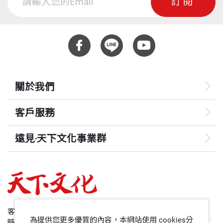
訂閱
升起月亮，伴隨著一片閃爍的星光，前頭不遠之處
「山屋」的窗口溢出橘黃色的燈光。我的腦子仍然徘
重量
455
徊在科學思考的邊緣。或許因為菸斗加上大不列顛風
情的關係，我突然想到福爾摩斯。
關於我們
實在很像福爾摩斯常碰到的情況，我手邊也有一個嫌
疑犯，很多周邊的跡象全都指向他。我和我的同僚必
客戶服務
須進一步用各種手段，利用線索，蒐集更多的證據，
將他繩之以法。
遠見‧天下文化事業群
遠見
但不同的是，在這種科學研究工作中，我們這些偵探
必須自己將案子辦到水落石出，嫌疑犯本人絕對是不
哈佛商業評論
會招供的。
50+
客服專線：+886 2 2662-0012
為提供您更多優質的內容，本網站使用 cookies分
時間：週一~週五9:00~12:30;13:30~17:00