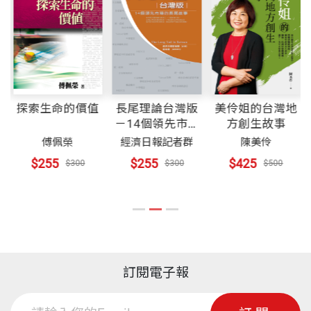
出版社
天下文化
因為我們知道我們仍舊不知道所有的定律。
究之外，亦熱中於科學哲學方面的探討，曾開《現代
所以我們學了的東西將來還會被推翻，
生物學思潮》之實驗性課程。目前在撰寫一部現代分
或者更可能的是，會被修正。
子遺傳學發展史。合著（譯）過《現代生物1984》、
裝幀
平裝
——理查．費曼，《費曼物理學講座》
《現代生物1985》、《看漫畫學遺傳》。 擁有數支
撞球桿子、數台大大小小的電腦、以及一堆難得一用
探索生命的價值
長尾理論台灣版
美伶姐的台灣地
開本
14.8x21cm
－14個領先市場
方創生故事
這本書的名稱《線索》，在這個故事中有雙重的意
的畫具（這輩子中賣過一幅畫）。最難解的煩惱是找
的長尾故事
傅佩榮
經濟日報記者群
陳美伶
義。它一方面代表我所研究的細菌染色體的形狀，另
不到夠大的帽子。最崇拜的偶像是兔寶寶。
$255
$255
$425
$300
$300
$500
一方面象徵在這過程中，不時浮現在我們眼前，引導
印刷規格
黑白
我們走向最終高潮的物證。
在整個故事中，我常常在腦中掙扎，追尋最好的角度
ISBN
9789576214899
來解開謎題。我很清楚地記得有一個傍晚，結束一整
訂閱電子報
天漫長的工作，走出約翰因聶斯研究中心（ＪＩ
頁數
285
Ｃ），點燃菸斗，腳下踩著草徑，頭頂上英國天空已