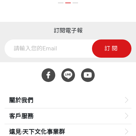
舞台佔有一席之地的「台灣經驗」。
九十八年十一月，中國時報副總編輯何榮幸的五人記
●老街住商合一，忙裡有閒
者團隊約我見面，說明他們提出的建國一百年專題報
採訪／吳敏菁．黃文杰 整理／黃哲斌
為了從民間社會角度描繪「台灣經驗」，中國時報動
導企劃案，這是一個持續整年、規模前所未見的專題
重量
894
●亭仔腳宛若時光長廊
員所有記者，從庶民角度、台灣主體、人本主義出
報導，需要許多資料，因此他們希望國立臺灣歷史博
訂閱電子報
採訪／林欣誼．黃哲斌 整理／黃哲斌
發，用心述說過去百年這片土地上發生的種種動人故
物館能夠協助提供相關資料，支持這一整年的專題報
●見證權力起落的神社
事。希望透過這種努力，讓台灣人民找到連結過去與
訂閱
導。或許是一個巧合，本館九十八年四月創刊的《觀
採訪／黃如萍．甘嘉雯 整理／黃哲斌
現在、傳統與創新的關鍵力量，讓不同族群在保留原
台灣季刊》是以社會大眾為對象的臺灣史推廣刊物，
●時間彷彿在此凝固
本差異下，學習尊重與欣賞其他族群的生活經驗，進
創刊的第一個系列就是連續十二期的「臺灣百年系
採訪／黃哲斌．黃文博 整理／黃哲斌
而在這片共同生活、命運一體的土地上安身立命。
列」，內容是從庶民的、親切的觀點，敘述百年台灣
●高密度的同儕生活空間
現代化的歷程。 我們一見投緣，很快就建立專題的共
採訪／吳垠慧．洪榮志．盧金足 整理／黃哲斌
其實，一百年的社會轉型與生活變化，每一個歷史主
識：從庶民生活的觀點，廣泛的講述許多臺灣人的故
關於我們
●離巢單飛，尋找家的感覺
題都可以寫成一本厚厚的博士論文，每一件風雲大事
事，層面包含多元族群、百工行業，並表現臺灣人在
採訪／黃哲斌 整理／黃哲斌
也都可以發展出一本專書，我們在有限篇幅能夠做
客戶服務
百年歷程中所表現的正面意涵，如多元、自信、尊
●公寓傳奇
的，就是努力說出每個主題與台灣人民關連最深的故
嚴、勤勞、民主、創新等。專題定名為「民國九九．
遠見‧天下文化事業群
採訪／邱祖胤．林郁平．黃哲斌 整理／黃哲斌
事。這些大大小小故事總和，才是這片土地與人民的