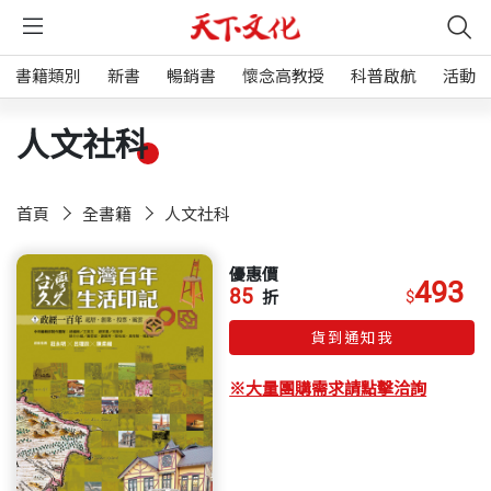
書籍類別
新書
暢銷書
懷念高教授
科普啟航
活動
人文社科
首頁
全書籍
人文社科
優惠價
493
85
$
折
貨到通知我
※大量團購需求請點擊洽詢