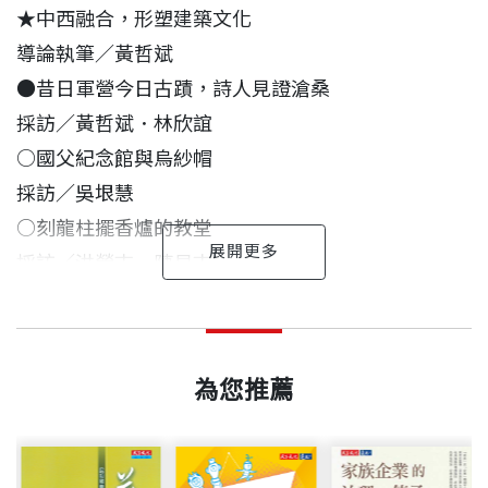
★中西融合，形塑建築文化
導論執筆／黃哲斌
【玩樂一百年】：呷飯．看戲．遊玩．摩登
●昔日軍營今日古蹟，詩人見證滄桑
【人文一百年】：讀冊．運動．生死．拜拜
採訪／黃哲斌．林欣誼
【政經一百年】：起厝．創業．投票．風雲
○國父紀念館與烏紗帽
採訪／吳垠慧
我們期待能與讀者在閱讀過程中，一起回顧台灣社會
○刻龍柱擺香爐的教堂
變遷的關鍵階段，重新認識台灣庶民生活的真實紀
採訪／洪榮志．陳易志
錄，並喚起美好時代的向上精神，重燃台灣新世代的
●迪化街鄉愁，聚散兩依依
希望與熱情。
台灣主體 訴說庶民動人故事
親近歷史、展望未來
中時製作團隊 作者
出版日期
2011/01/31
採訪／黃哲斌
總編輯／王美玉 總策畫／何榮幸執行／黃哲斌、謝錦
國立臺灣歷史博物館館長 呂理政
《中國時報》副總編輯 何榮幸
○南北銀座：榮町、末廣町
第二十四屆吳舜文新聞獎 得獎評語：
芳、郭石城、高有智、楊舒媚
為您推薦
採訪／石文南．黃文博
「該專題以難得一見的規模，有系統地報導百年來台
書號
BGB312
中華民國一百年即將到來，當各族群在這片土地攜手
我是一專職的博物館人，因緣際會擔任國立臺灣歷史
○台南神農街，暗藏三百年史蹟
灣各族群、各領域庶民攜手共建的台灣文化精髓及其
共創「台灣經驗」後，我們認為，該是揚棄帝王將相
博物館館長，必須思考如何從博物館觀點來詮釋臺灣
採訪／黃哲斌
內蘊的核心價值。」