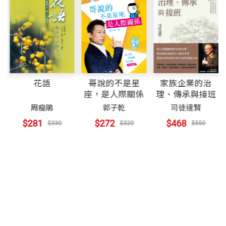
的統治者觀點、走出國共內戰的政治化餘緒，從多數
歷史。歷史的基本精神是「執中」，我認為：臺灣的
○西市場布市繁華落盡
出版社
天下文化
人民經歷過的庶民生活出發，以台灣這片土地為敘述
歷史就是臺灣這一片土地的歷史，也是所有臺灣人民
採訪／黃哲斌
第二十四屆吳舜文新聞獎 評審意見：
主體，整體刻劃過去一百年人民情感與共同記憶的關
的歷史。進一步說，臺灣的歷史是以「臺灣」這一塊
●蓋自己的房子，活出自己的生命故事：王秀蓮
「本專題報導主題及子題的深廣度具足，點面的內容
鍵時刻！
土地為舞台，以先來後到的「臺灣人」為主角，所建
裝幀
硬殼精裝
採訪／黃哲斌
兼顧，今昔故事串陳，層次井然，結構幾近完整；文
構臺灣長時間、多民族與自然環境互動的歷史。
○夢幻豪宅高不可攀
字及圖像的採集、整理及編撰，具見用心及專業智
我們希望把歷史解釋權與話語權還給人民，因此，在
花語
哥說的不是星
家族企業的治
採訪／黃哲斌
慧，使報導能趨近生動與嚴肅、趣味與意義並致的境
開本
17x23cm
座，是人際關係
理、傳承與接班
民國九十九年的第一天，我們推出為期一整年的「打
歷史並不是塵封的往事，而是過去、現在與未來源源
○老工匠兄弟，重現失傳竹籠屋
周瘦鵑
郭子乾
司徒達賢
界。在民國一百年前夕，本專題報導掌握新聞價值的
拚向前行──民國九九，台灣久久」大型專題，用這
不斷的長流；民主時代的歷史，不能統一論述，而是
採訪／黃哲斌
$281
$272
$468
$330
$320
$550
要義，藉由鋪陳台灣百年的文化脈動，點亮台灣的集
種方式來為全體台灣人民的努力喝采。
開放的公眾論壇，而且歷史仍然有待不斷的發現和詮
印刷規格
彩色
●蓋房子是所有人的事
體記憶及生命力，表現可圈可點。」
釋。歷史的內涵包含政治、社會、經濟、文化、民俗
採訪／高有智．張立勳．吳政峰 整理／黃哲斌
從南島語系原住民落腳開始，這片土地歷經不同政權
與生活各個面相，歷史的詮釋必須兼顧學者與民眾的
●一磚一瓦都是情
統治，也不斷包容各種族群與異文化。過去一百年，
觀點，在時間長河中，穿越統治政權，展現持續的文
ISBN
9789862166956
採訪／邱祖胤．曹婷婷．陳權欣 整理／黃哲斌
這片土地更在社會進步、經濟起飛、政治民主化等層
化與生活，呈現不斷裂的歷史。
●大宅門的變遷
面飛躍成長，在不同族群共同奮鬥下，締造了在世界
採訪／王志宏．吳進昌．黃哲斌 整理／黃哲斌
頁數
320