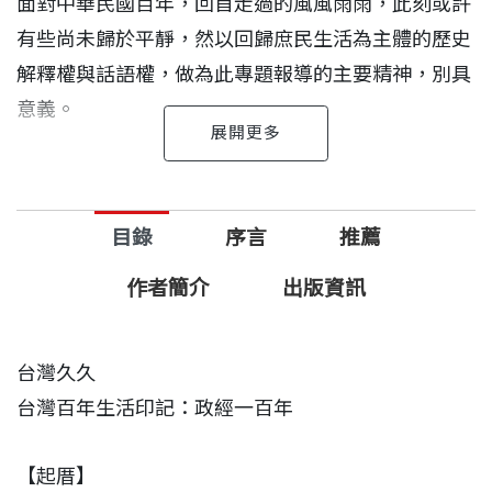
面對中華民國百年，回首走過的風風雨雨，此刻或許
有些尚未歸於平靜，然以回歸庶民生活為主體的歷史
解釋權與話語權，做為此專題報導的主要精神，別具
意義。
一九八七年解嚴後，天下文化出版眾多現代重要人物
的傳記論述，但這只是歷史拼圖的一塊；「民國99．
目錄
序言
推薦
台灣久久」的十二大主題，內含更多台灣社會變遷的
縮影與切片，從報紙見刊到書籍出版，天下文化與
作者簡介
出版資訊
《中國時報》的合作，正是希望透過書籍的出版，將
台灣的百年記憶補足完整。
台灣久久
台灣百年生活印記：政經一百年
在編輯與作者重新整合下，十二大主題及三百多則子
題將分為三卷，以軟精裝開本、圖文並茂的方式呈
【起厝】
現，三卷主題內容如下：