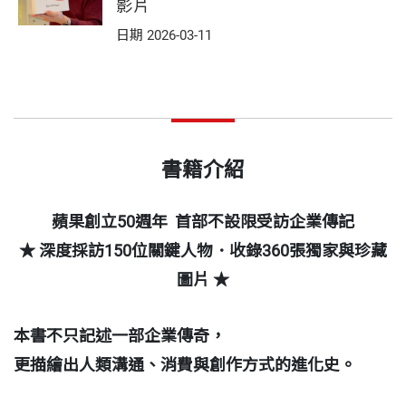
影片
日期 2026-03-11
書籍介紹
蘋果創立
50
週年
首部不設限受訪企業傳記
★
深度採訪
150
位關鍵人物．收錄
360
張獨家與珍藏
圖片
★
本書不只記述一部企業傳奇，
更描繪出人類溝通、消費與創作方式的進化史。