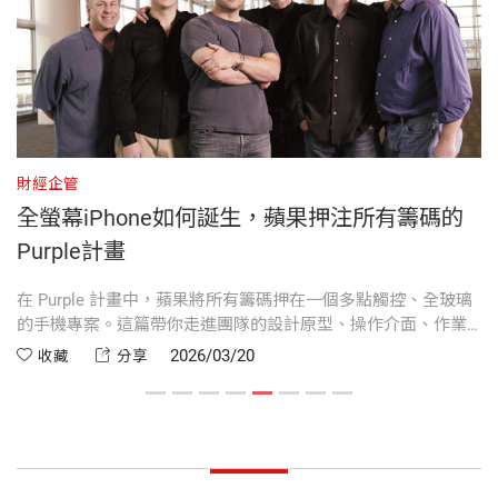
第 15 章 決裂
庫，只是後來用來出貨的地方。
哈格蒂1993年加入蘋果，是現任感測器軟體與原型設
波格撰寫或合著的書籍超過一百二十本，涵蓋科技、
出版社
天下文化
計（Sensor Software & Prototyping）的副總裁，她
理財、氣候與日常生活等多元領域。其中包括他於19
PART2
動盪十年
▶
天價的
800
美元：
蘋果其實有第三位創辦人。他在
這番話不是在開玩笑。在蘋果成立後的這半個世紀，
99年自創、專為科技產品補上「你真正需要的那本說
第 16 章 新點子
公司成立第十二天，用800美元賣掉了自己的股份——
總共換了三個品牌標誌、四個總部、五位執行長。19
明書」的《缺失手冊》系列，以及三本暢銷的「波格
裝幀
軟皮精裝
第 17 章 異端邪說
那筆股份，今天價值超過3500億美元。
76年，所謂的蘋果還只是兩個都叫史帝夫的邋遢小夥
基礎指引」實用指南。
第 18 章 高價高效 vs. 低價市占
財經企管
財
子，在到處兜售電路板。到了2026年，蘋果的年營收
斯
全螢幕iPhone如何誕生，蘋果押注所有籌碼的
▶
第 19 章 System 7
最有先見之明的失敗：
那台被全世界嘲笑的牛頓掌
開本
14.8×21.0×6.4cm
將來到4,000億美元，超越Meta、Netflix（網飛）與
1985年以最優等成績自耶魯大學音樂系畢業，在紐約
Purple計畫
上型電腦，最終失敗收場。但它押注的ARM晶片，後
第 20 章 牛頓
英特爾（Intel）的年營收總和。
百老匯擔任指揮與編曲十年後，轉型為科技記者。曾
來成了所有智慧型手機的運算核心。
第 21 章 登月計畫
獲洛布新聞獎、兩項威比獎及音樂榮譽博士學位，目
它
在 Purple 計畫中，蘋果將所有籌碼押在一個多點觸控、全玻璃
蘋
印刷規格
部分彩色
第 22 章 PowerBooks
心
的手機專案。這篇帶你走進團隊的設計原型、操作介面、作業
識
現在的蘋果，真的還算是當初那家公司嗎？
前與妻子妮姬定居於紐約近郊。
似
系統選擇與嚴密保密措施，見證 iPhone 從概念到實物的驚人過
多
▶
被遺忘的世界第一：
1994年，蘋果就推出了世界第
2026/03/20
收藏
分享
第 23 章 史賓德勒
程。
戰
一台消費級彩色數位相機。這件事，幾乎沒有人記
第 24 章 相容機
答案的關鍵，有一大部分在史帝夫．賈伯斯身上。回
波格的個人網站：www.davidpogue.com；他的X帳
ISBN
9786264178297
得。
第 25 章 艾米里歐
顧蘋果頭五十年，雖然賈伯斯在任時間不到一半，但
號為@pogue；如果需查閱波格的完整專欄與影片清
第 26 章 NeXT
蘋果的精神卻有一大部分源自於他：簡約、美觀、優
單，或訂閱電子郵件請造訪 https://authory.com/Dav
透過本書，你能深刻感受，