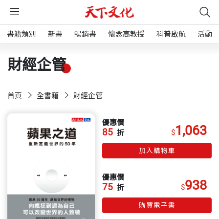
書籍類別
新書
暢銷書
懷念高教授
科普啟航
活動
財經企管
首頁
全書籍
財經企管
優惠價
1,063
85
$
折
加入購物車
優惠價
938
75
$
折
購買電子書