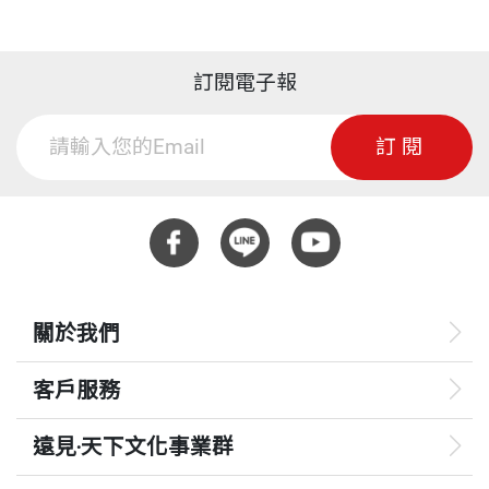
第 39 章 iPad
事相比，只能說是小巫見大巫。在沒有賈伯斯的黑暗
幕、書籍等各類型的翻譯工作，譯有《我逃離的帝
專題網頁：
https://bookevent.cwgv.com.tw/event/2
第 40 章 蘋果在中國
時期，蘋果一度瀕臨瓦解，不到六週就要破產，高層
國》、《韓流憑什麼》、《不吵架也能贏的溝通
026/apple50/index.html
第 41 章 蘋果園區
走投無路，一心將這個曾經備受尊崇的品牌賤價求
術》、《經濟預測革命》等。
訂閱電子報
第 42 章 哲人已遠
售，卻仍然乏人問津。
訂閱
第四部 庫克時代
當時可說一切都出了問題。產品、公司架構、通路、
廖月娟 譯者
第 43 章 打造服務
行銷、董事會，乃至於內部「笨蛋充斥」（bozo expl
美國西雅圖華盛頓大學比較文學碩士。曾獲誠品好讀
第 44 章 Apple Watch
osion），一切都糟透了。
報告2006年度最佳翻譯人、2007年金鼎獎最佳翻譯
第 45 章 Vision Pro
人獎、2008年吳大猷科普翻譯銀籤獎。譯作繁多，包
然後，賈伯斯重返蘋果，短短一年，就讓所有問題煙
第 46 章 自研晶片
括《賈伯斯傳》、《你要如何衡量你的人生？》、
關於我們
消雲散。
第 47 章 Apple Intelligence
《旁觀者》、《謝謝你遲到了》等數十冊。
第 48 章 阻力
客戶服務
無論你認為賈伯斯是才華四射、喜怒無常、熱情洋
第 49 章 下一個五十年
遠見‧天下文化事業群
溢，還是心胸狹隘，都不得不承認，他實現了美國史
第 50 章 貫徹始終
林子揚 譯者
上最漂亮的一場逆轉勝。