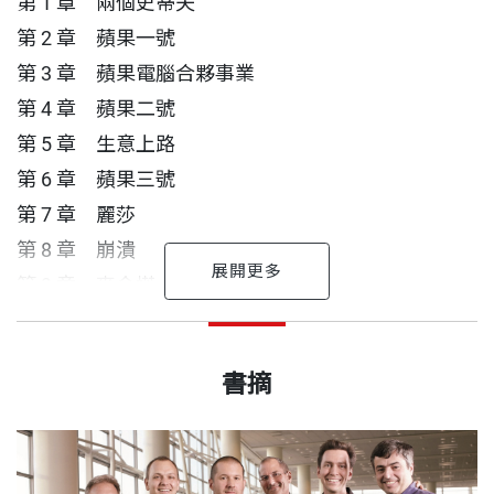
第 1 章 兩個史蒂夫
「願景化為獲利」的執行力如何完美接力。蘋果的偉
第 2 章 蘋果一號
大，不僅在於創造彩色電腦、iPhone與App Store等
第 3 章 蘋果電腦合夥事業
劃時代產品，更在於有勇氣面對失敗，並從中提煉出
第 4 章 蘋果二號
更強大的創新動能。
第 5 章 生意上路
第 6 章 蘋果三號
透過這部最權威的蘋果企業史，我們將看見科技如何
第 7 章 麗莎
釋放每個人內在的創造能量，讓改變世界不再是少數
第 8 章 崩潰
人的特權。
第 9 章 麥金塔
第 10 章 史考利
你知道不少蘋果的故事，
前言
大衛．波格 作者
出版日期
2026/03/31
第 11 章 軟體
但你知道的，可能只是其中一半
——
科技作家，長期為《紐約時報》撰寫科技專欄。也是
書摘
第 12 章 行銷麥金塔
「我待過五家公司，」邁拉．哈格蒂（Myra Haggert
七屆艾美獎得主、五度登台的TED講者，主持過二十
第 13 章 瘋狂般偉大
▶
車
庫神話的真相：
蘋果從車庫誕生？沃茲尼克其實
y）說：「只不過五家都叫蘋果。」
書號
BCB905
部PBS電視台NOVA系列科學紀錄片。
第 14 章 麥金塔辦公室系統
是在惠普的辦公桌上設計出第一台蘋果電腦的。車