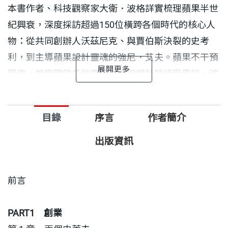
本書作者、科技觀察家大衛．波格詳實梳理蘋果半世
紀興衰，深度採訪超過150位橫跨各個時代的核心人
物：從共同創辦人沃茲尼克、與賈伯斯決裂的史考
利，到主導蘋果設計靈魂的強尼．艾夫。蘋果不干預
寫作，首度開放多位高階主管與設計師接受專訪。波
格藉此公開這間最具爭議、也最受愛戴的公司，如何
從兩個人、一間車庫的魯莽創業，演變成觸及全球超
目錄
序言
作者簡介
過22億人的商業帝國。
出版資訊
半個世紀，蘋果只做一件事：讓每個人親身體驗科技
的魅力。
前言
為什麼有些公司創造產品，蘋果卻能「定義世界」？
PART1
創業
本書完整呈現賈伯斯「追求極致」的靈魂，與庫克