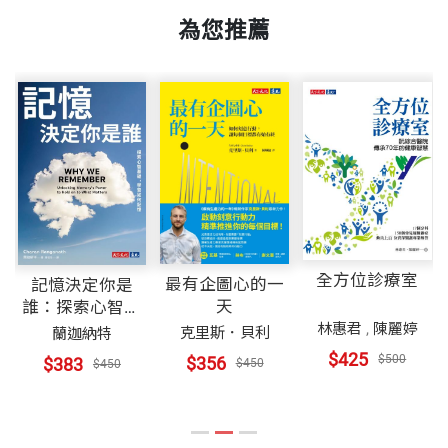
第 27 章 過渡期
頁數
912
雅的設計；端到端打造「完整產品」（Make the wh
idPogue。也歡迎透過david@pogueman.com與他交
為您推薦
蘋果如何穿梭在人文藝術與科技的交會點，改寫人類
ole widget）；專注於極少數產品；封閉的系統；再
流。
生活型態：
PART
傳奇回歸
加上保密文化。
重量
1236
第 28 章 扭轉乾坤
－技術直覺：從圖形介面到多點觸控，複雜技術如何
第 29 章 強尼．艾夫
這套配方顯然成效卓著。如今，全球有高達27％的人
林俊宏 譯者
變成人類本能。
第 30 章 iMac
口（約22億人）都是蘋果的使用者。如果蘋果是一個
臺灣師範大學翻譯研究所博士。喜好閱讀與閒晃，覺
－勇於試錯：每一次挫敗，都成為下一個劃時代產品
第 31 章 產品發表會
國家，人口將是世界第一，印度或中國都還有所不
得把話講清楚比什麼都重要。譯有《人類三部曲》、
的養分。
第 32 章 千禧年
及。
《連結》、《元宇宙》、《權力與進步》等，合譯
－跨界革命：橫跨電信、金融、醫療與晶片的連鎖重
第 33 章 蘋果專賣店
《黃仁勳傳》、《AI科學家李飛飛的視界之旅》等
全方位診療室
塑。
最有企圖心的一
記憶決定你是
第 34 章 iPod
1976年，兩位史帝夫只是賣了150塊蘋果一號（Appl
書。
天
誰：探索心智基
​－如何布局未來：AI與空間運算時代的未來敘事。
第 35 章 Mac重回主戰場
e I）電路板就欣喜若狂。而到2026年，蘋果每年售
礎，學習如何記
林惠君
,
陳麗婷
克里斯．貝利
蘭迦納特
憶
第 36 章 iPhone
出兩億兩千部iPhone，每90秒就能進帳百萬美元。
$425
$500
$356
$383
$450
$450
《蘋果之道》由中華電信聯名支持
第 37 章 應用程式
黃瑜安 譯者
​#創新夥伴 #成就不凡
第 38 章 傳承與演進
這些數字已然驚人，但再與「蘋果居然還存在」這件
臺大翻譯碩士學位學程筆譯組畢，目前從事影視字