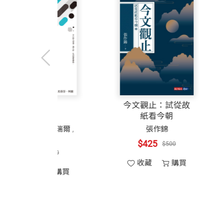
到9月，史院長終於同意出版，他說：「
第十九章 樂在成全
工研院是專業機構，史院長和經濟部溝通
第二十章 編織科技桃花源
上一代波濤壯濶、英雄雲集的台灣奇蹟，
有一年立法院預算委員會有一位召集委員
能力卻能捨己成全，浪漫多情卻能忍辱負
若輕。
第六部 多情應笑我
己的利益，他們用生命寫下典範。
我覺得老天爺厚待我，讓我在工作多年之
第二十一章 回首話前塵
寫書過程，《聖經》經文時常湧現我腦海
展的前途。我常引用胡定華先生的一句話
第二十二章 瞧！這個人
改變談判賽局
5個選擇
中沒有一個人心中想到錢。」這就是台灣為
第二十三章 君子典範
他不爭競，不喧嚷；
麥斯．貝澤曼
寇岡
,
亞當．梅瑞爾
,
林恩
街上也沒有人聽見他的聲音。
我很高興和史院長做朋友，他是一位溫和
$425
後記 人生如棋，落子無悔
$500
$306
$360
看哪！我（上帝）所揀選的僕人，我所親
收藏
購買
心所喜悅的。
收藏
購買
特別收錄一 我與工研院──一個沒有圍
特別收錄二 台灣半導體產業由零到一的
這位「凡事不結黨，不貪圖虛浮的榮耀，
致謝 受訪人介紹
人生。這本書在遠見．天下文化出版公司