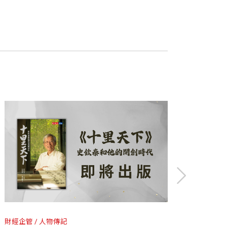
所長、工研院院長、工研院董事長、清華
孫震
麼重要的一位科技界領袖，實在值得好好為
技、產業發展。
進半導體製程技術的領隊，也是籌備聯華
領導人。任職清大管科院院長期間，與哈
，在我看來，他是台灣半導體之父。
李國鼎獎。
是工研院成立以來，上任時最年輕、任期
；但是從無到有、一路扶持台灣半導體產
直到我說：12年過去了，院長的政策是好
、科技藝術，參與工研院創意中心的成
財經企管
人物傳記