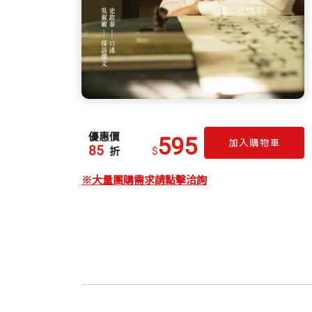
優惠價
595
加入購物車
85
$
折
※大量團購需求請點擊洽詢