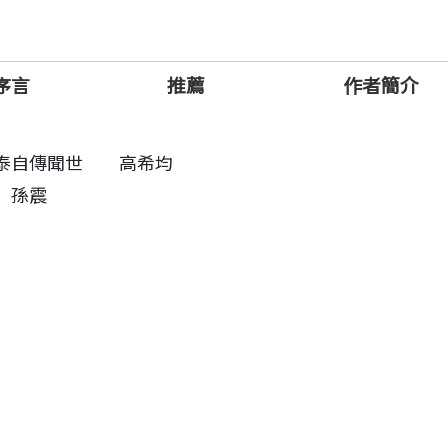
心價值，深深影響產業與人才。
史現場，更呈現他對人生與創新的洞見。在地緣政治與技
序言
推薦
作者簡介
、不爭功名、堅持價值的風範，才是台灣持續站穩世界核
欽泰自傳聞世 高希均
 孫震
臣，史欽泰博士理應排在很前面。
董事長 高希均
台灣成為亞洲資訊電子工業的麥加，我認為，功勞要算在
孫震