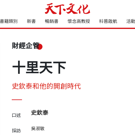
書籍類別
新書
暢銷書
懷念高教授
科普啟航
活
財經企管
十里天下
史欽泰和他的開創時代
史欽泰
口述
吳淑敏
採訪