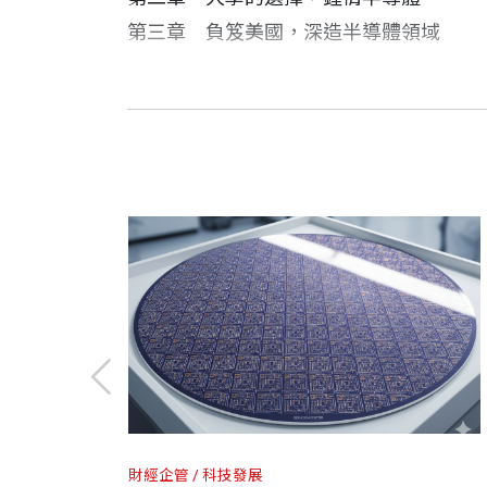
◆ 收錄半導體產業發展過程中的重要決
第三章 負笈美國，深造半導體領域
◆ 38幀史欽泰與半導體產業重要推手精
◆ 特別整理史欽泰及台灣與全球半導體發
第二部 半導體產業最前線
作者序
推薦序
史欽泰 口述
解密時代真力量
他一路扶持台灣資訊電子工業
台大電機系學士、美國史丹佛大學管理科
第四章 RCA公司技術移轉
第一次執筆寫史欽泰先生的人生故事，要從
大學科技管理學院院長及張忠謀講座教授
第五章 興建示範工廠
第六章 第一家衍生公司：聯華電子
2015年8月，沛錦科技總經理宋智達來
史院長一輩子的努力，我們要肯定他。他
四十年工作生涯，致力於打造台灣資訊電
他寫一本書。宋總經理一心促成，邀我主
電子、台積電、台灣光罩、世界先進等標
第三部 風雲再起
史欽泰的成就被社會埋沒了。他很謙虛，
佛大學合作撰寫台灣本土企業卓越個案，並
史欽泰，出生二戰後的窮苦漁村，客氣、
第七章 難產的VLSI技術發展計畫
我如此說，對張忠謀先生沒有不敬的意思
最長的院長。從許多的面向看，他值得探
第八章 台積電，一個營運模式的創新
業，使台灣成為亞洲資訊電子工業的麥加
吳淑敏 採訪撰文
第九章 台灣光罩的誕生
第一次我們三位見面，史院長談方賢齊先
清華大學中語系、交通大學傳播所碩士。
第十章 挑戰DRAM產業
財經企管
科技發展