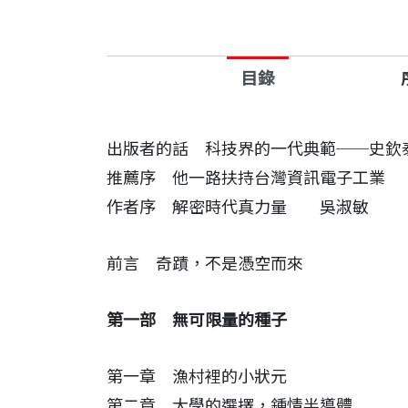
品牌。一生以「創新、誠信、分享」為核
本書不僅記錄半導體發展的關鍵決策與歷
目錄
「為產業存在，為別人效力」，無私奉獻
名家推薦
出版者的話 科技界的一代典範──史
推薦序 他一路扶持台灣資訊電子工業
在台灣半導體奇蹟的功勞簿上，要排列功
作者序 解密時代真力量 吳淑敏
——遠見．天下文化事業群創辦人暨榮譽
前言 奇蹟，不是憑空而來
從無到有、一路扶持台灣半導體產業，使
——前台灣大學校長、前工研院董事長
第一部 無可限量的種子
本書特色
第一章 漁村裡的小狀元
第二章 大學的選擇，鍾情半導體