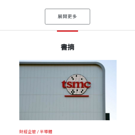
策現場的史料。
采照片及史欽泰書法作品。
展大事記
出版日期
2025/09/30
學碩士、美國普林斯頓大學電機博士。曾任工研院電子所
書摘
2015年談起。
、資訊工業策進會董事長，現為清大榮譽教授。
書號
BCB889
電，因為他注意到史欽泰院長即將從學界退休；他深感這
是這場寧靜革命的先鋒，產業的將帥，帶領台灣20年的科
子產業、孕育新產業。為台灣半導體開路先鋒，從RCA引
筆。
竿公司的主要決策者之一，更是備受科技界尊崇、愛戴的
出版社
天下文化
 一般人看不出來。史先生是半導體產業無中生有的功臣
創立亞洲第一個服務科學研究所。2025年榮獲第三屆
安靜，不愛交際，他參與台灣最輝煌的科技產業發展，也
，他是雄才大略的人，把台積電的地位做到世界級的格局
索一番。
裝幀
軟皮精裝
，我認為，功勞要算在史欽泰身上。
生、胡定華先生更起勁，他沒有意願寫一本關於他的書。
二十六年工研院生涯，歷鍊科技傳播、科技史、網路創新
財經企管
半導體