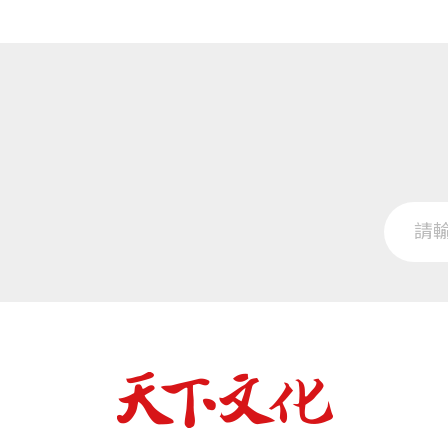
史欽泰大事記
場的史料，以及史欽泰對人生和產業創新
​參考資料