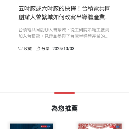
徵召加入了經濟設計委員會（後改組為經濟建設委員會）工
，讓我試試。
開本
14.8×21×3.7cm
《消失的1945：台灣拓南少年史》、《自由：12個關
五吋廠或六吋廠的抉擇！台積電共同
發展，其中之一就是資訊電子工業。
故宮博物院合作，創作科技藝術《行氣》。
創辦人曾繁城如何改寫半導體產業發
美國全靠全額獎學金。學成之後，他卻選擇返台，加入當
展 《十里天下》
印刷規格
部分彩色
是生產函數中的一個變數，通常我們都把它當作餘數計算
台積電共同創辦人曾繁城，從工研院示範工廠到
，擔任製程小組領隊，赴美學習、引進積體電路技術，一路
加入台積電，見證並參與了台灣半導體產業的起
有具體的認識。工研院在我國科技產業發展中扮演了開創的
是當中的關鍵決策者。工研院衍生成立聯華電子、台積電
飛。關鍵的六吋廠決策，不僅奠定了技術基礎，
子錶，恐怕沒有想到發展到今天如此重要的地位！
2025/10/03
更讓台積電在良率、技術自研與國際合作上逐步
收藏
分享
ISBN
9786264175395
突圍。從與飛利浦的談判到Intel認證的突破，這
段歷程揭示了台積電如何從草創走向世界領導地
工研院董事長才認識他。我做完國防部部長後擔任行政院
感覺不到他的存在。
位。
頁數
464
己不懂科技，猶豫了幾天。後來前總統李登輝鼓勵我多向
林垂宙、史欽泰、李鍾熙、徐爵民等五位院長，卻對史院長
家接待我很花力氣，就只在有重要活動的時候才來。
，期間正是史院長任內；許多出版品問世，都是著眼在表
重量
678
。不過，他是台大電機系畢業，從普林斯頓大學拿到博士
人。
為您推薦
國，從無到有，創造了台灣的半導體產業。史院長不爭名
，許多關鍵時刻一一曝光，史院長再次遲疑，認為出版「
。我覺得是了不起的成就。