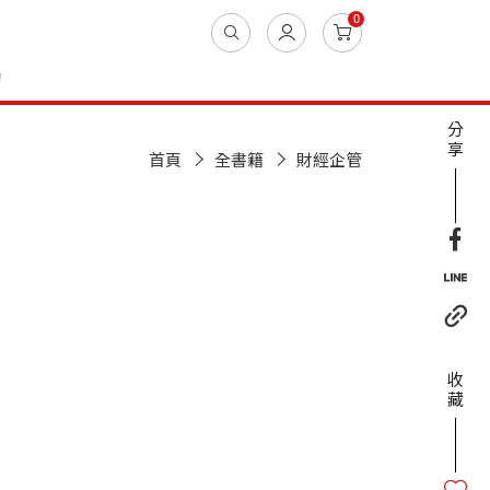
0
動
分
享
首頁
全書籍
財經企管
收
藏