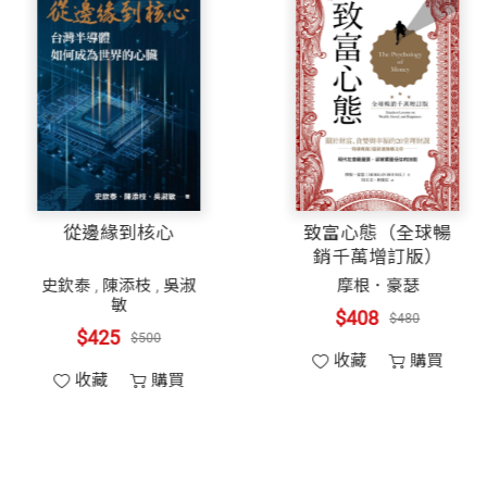
我能做一些事，都是因為很多朋友的幫忙，這本書，算是
很好，關係非常和諧，在立法院的表現不卑不亢，令人敬
令人仰慕神往！然而，這一趟旅程，我看見了一個推動時
，和工研院為難，不通過我們的預算，史院長借了半年的
重。是這樣的品格領導力，織成一張支持時代前進的基磐
後來到工研院，為台灣的產業科技菁英服務，他們心裡想
，彷彿映照史院長的所思所行：
，他有次說到當年投身台灣積體電路發展的年輕工程師們
今文觀止：試從故
從邊緣到核心
什麼能有1980年代和90年代科技產業發展的原因。
紙看今朝
張作錦
史欽泰
,
陳添枝
,
吳淑
敏
、厚道、誠懇的人，公正不阿，也從不講人的壞話。他是
$425
$500
$425
$500
愛，
收藏
購買
（本文作者為前
收藏
購買
牆的創新知識寶庫 史欽泰
風城奇蹟 史欽泰
存心謙卑，看別人比自己強」的科技界領導人，寫下他「
的邀請下，再次改版、增訂內容，除了童年回憶外，加入