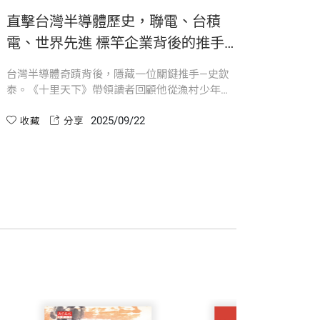
作，當時政府選擇了幾項台灣具有優勢而且
鍵決策》、《十里天下：史欽泰和他的開創
直擊台灣半導體歷史，聯電、台積
電、世界先進 標竿企業背後的推手
時剛剛啟動、前途難料的「積體電路技術
｜《十里天下：史欽泰和他的開創時
出來，稱為技術成長率。我教書時，一談
台灣半導體奇蹟背後，隱藏一位關鍵推手—史欽
升遷，至領導電子所、工研院。他不僅見證
代》
泰。《十里天下》帶領讀者回顧他從漁村少年到
角色。遙想1974年，潘文淵先生建議政
、台灣光罩、世界先進……都有他親手打點
半導體先鋒的傳奇旅程，揭開聯電、台積電等企
2025/09/22
業誕生的決策現場。這不僅是一部產業史，更是
收藏
分享
創新、誠信與分享的價值見證，啟發下一代領導
者。
政務委員，有一天，時任經濟部江丙坤部
科技專家請教，我就大膽接受了這個職
最不熟悉。在工研院25週年、30週年兩次
達工研院的績效。在絕大多數工研院同仁
學位，在美國本來已有很好的工作，為了
、不爭利，在工研院這麼多出類拔萃的科
以史欽泰為核心」的書實在沒有必要。直