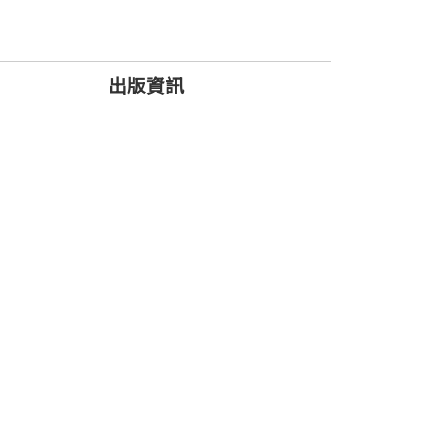
術競爭日益激烈的今日，像史欽泰這般
出版資訊
心的隱形實力。
史欽泰身上。