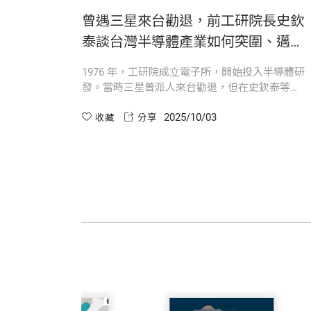
1973年，我任職台大經濟系，奉政府
是壞，該有機會回顧、檢驗！他終於鬆口
立，推動創意台灣的產業願景十餘年。著有
前校長
曾遇三星來台勸退，前工研院長史欽
有潛力的工業，做為策略性工業加以推動
時代》、《胡定華創新行傳》等書，並與
第四部 工研院的轉型大業
《十里
泰談台灣半導體產業如何突圍、邁向
天資聰穎的他，求學之路非常順利，留學
技術自主《十里天下》
科技，對我這個學經濟的人而言，一直只
泰對台
1976 年，工研院成立電子所，開始投入半導體研
發展計畫」。從1976年第一線工程師
第十一章 內外衝擊的挑戰
院長以
發。當時三星曾派人來台勸退，但在史欽泰等人
技術就直接跳過去，來到工研院以後，才
這段台灣最重要的科技產業發展歷程，更
第十二章 從產業先鋒到創新平台
有創建
的堅持下，台灣選擇繼續走自主技術之路。這段
府發展積體電路，他想的巿場可能只是電
的戰功。
2025/10/03
灣科技
過程揭示了台灣半導體產業如何在艱難環境中，
收藏
分享
第十三章 啟動自我改造工程
逐步奠定發展基礎。
第十四章 預備知識經濟的變革
史院長是台大傑出校友，不過，我是當了
然而，一向低調的他，台灣社會大眾幾乎
第十五章 開展未來藍圖
長說想請我擔任工研院董事長，我覺得自
第十六章 產業界眼中的他
我在1988年進入工研院，歷經張忠謀、
務。起初，我每週都到新竹，後來覺得大
院史工作中，我分別擔任總主筆、總編輯
第五部 為下一代開道路
史院長的專業好到什麼程度，我無法評論
眼中，他是個溫和、正派、沒有光環的好
我們國家開創新產業，辭掉穩定的工作返
第十七章 打造清華大學科管院基石
及至訪談多位業界領袖和工研院主管之後
技專家中，他尊重別人，所以能領袖群倫
第十八章 推動創新與創業精神