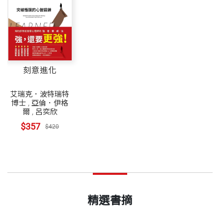
刻意進化
艾瑞克．波特瑞特
博士
,
亞倫．伊格
爾
,
呂奕欣
$357
$420
精選書摘