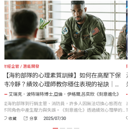
財經企管
潛能開發
吸法讓你快速降壓又
【海豹部隊的心理素質訓練】如
持冷靜？績效心理師教你穩住表
《刻意進化》
,呂奕欣《刻意進化》
艾瑞克．波特瑞特博士,亞倫．伊格爾,呂
？《刻意進化》 教你
從海豹部隊到行銷主管、消防員，許多人因
部隊、醫師到運動教練
不同角色中產生壓力與失誤。《刻意進化》
提升身心韌性、調節自
訓練與儀式設計，可有效轉換心態、強化表
2025/07/30
收藏
分享
掌控力。
持冷靜、發揮潛能。這是頂尖表現者成功的