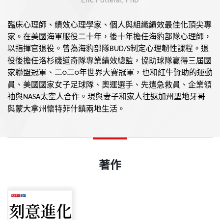
Eric Potterat, PhD
臨床心理師、績效心理學家、個人與組織績效最佳化頂尖專
家。在美國海軍服役二十年，後十年擔任海豹部隊心理師，
以指揮官退役。曾為海豹部隊
制定心理韌性課程。退
BUD/S
役後擔任洛杉磯道奇隊專業績效總監，協助球隊贏得三屆國
家聯盟冠軍、二
二
年世界大賽冠軍，也和紅牛贊助的運動
○
○
員、美國國家女子足球隊、奧運選手、先遣急救員、企業領
袖與
太空人合作。現與妻子和家人往返加州聖地牙哥
NASA
與蒙大拿州懷特菲什鎮兩地生活。
著作