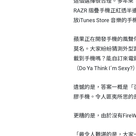
這個選擇很合理。多年來
RAZR 摺疊手機正紅透
放iTunes Store 音
蘋果正在開發手機的風聲
莫名。大家紛紛猜測外型跟
載到手機嗎？能自訂來電
（Do Ya Think I´m Sexy
遺憾的是，答案一概是「否
膠手機。令人匪夷所思的
更糟的是，由於沒有Fire
「最令人難堪的是，大家一