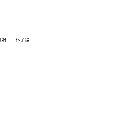
月娟
林子揚