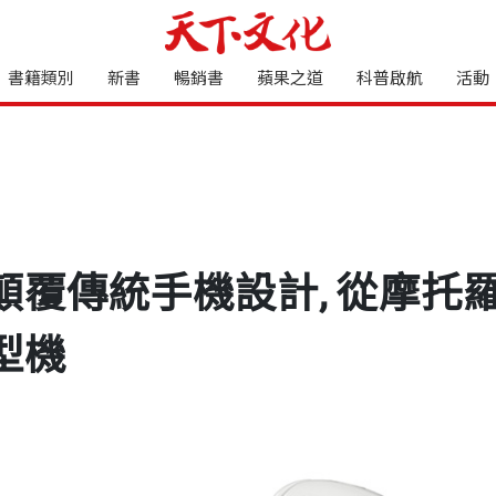
書籍類別
新書
暢銷書
蘋果之道
科普啟航
活動
顛覆傳統手機設計, 從摩托
型機