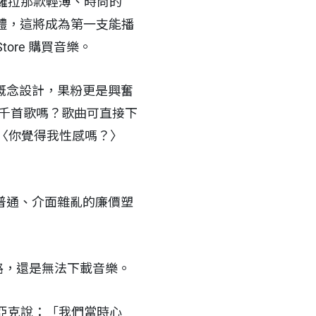
羅拉那款輕薄、時尚的
軟體，這將成為第一支能播
tore 購買音樂。
概念設計，果粉更是興奮
幾千首歌嗎？歌曲可直接下
〈你覺得我性感嗎？〉
型普通、介面雜亂的廉價塑
上網路，還是無法下載音樂。
維亞克說：「我們當時心