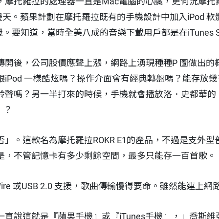
，摩托羅拉的處理器一直是Mac電腦的心臟，更何況摩托
半邊天。蘋果計劃在摩托羅拉既有的手機設計中加入iPod 
樂的手機。要知道，當時全美八成的音樂下載用戶都是在iTunes S
傳開後，公司股價應聲上漲，網路上湧現種種P 圖做出的
iPod 一樣酷炫嗎？操作介面會有經典轉盤嗎？能存放
鈴聲嗎？另一半打來的時候，手機就會播放洛．史都華的
?）？
」。這款名為摩托羅拉ROKR E1的產品，不過是支外
是，不管記憶卡有多少剩餘空間，最多只能存一百首歌。
Wire 或USB 2.0 支援，歌曲傳輸慢得要命。雖然能連
直說這就是『蘋果手機』或『iTunes手機』，」喬斯