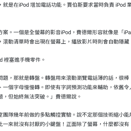
就是在iPod 增加電話功能。賈伯斯要求當時負責 iPod
。一個是全螢幕的影音iPod，費德爾形容就像是「iPad
，滾動清單時會出現在螢幕上，播放影片時則會自動隱藏
d 裡塞進手機零件。
問題，那就是轉盤。轉盤用來滾動瀏覽電話簿的話，很棒
、一個字母慢慢轉。即使有字詞預測功能來輔助，依舊令
題，但始終無法突破。」費德爾說。
室團隊幾年前做的多點觸控實驗。說不定那個技術縮小能
此一來就沒有討厭的小鍵盤！正面除了螢幕，什麼都沒有