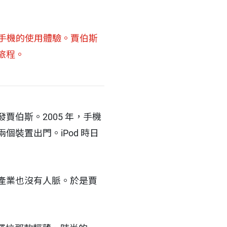
義手機的使用體驗。賈伯斯
旅程。
伯斯。2005 年，手機
裝置出門。iPod 時日
產業也沒有人脈。於是賈