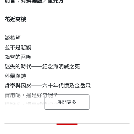
前言：有斜陽處／童元方
有觀照人世的體悟的，有偶寄閒情的隨筆的。童元方
教授形容：「陳之藩早期的散文，比如《旅美小簡》
花近高樓
的語言華麗多姿，而情感澎湃，沛然莫之能禦。問題
思考的層次分明，表達的手法漂亮，展露出陳氏在文
談希望
學創作上的才華，機鋒處處。到後期的作品，一如滿
並不是悲觀
天的華采隱隱收攏在浩渺的烟波之中，清光凝定的氣
鐘聲的召喚
派，令人想起『餘霞散成綺，澄江靜如練』。」
迷失的時代──紀念海明威之死
科學與詩
從二十多歲滿腔熱血的知識青年，到成為走過二十世
哲學與困惑──六十年代憶及金岳霖
紀最光燦的科學歲月的智慧長者，陳之藩一直用獨特
實用呢，還是好奇呢？
的、兼具理性感性的筆，記述他對當代、對科學、對
理智呢，還是感情呢？
文學的見解，文中處處流露知識份子憂國憂民的情
一夕與十年
有斜陽處
懷，卻不盲目的人云亦云。即使早期文章相隔已有半
陳之藩 作者
風雨中談到深夜
出版日期
2012/07/31
個世紀，現在看來仍經得起時間檢驗，歷久彌新。
一九二五年生，北洋大學電機系學士，美國賓夕法尼
童元方
取傷廉、與傷惠、死傷勇