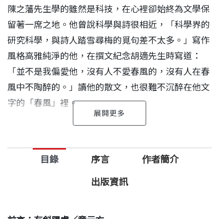
陳之藩先生學的雖然是科技，在心裡卻始終為文學保
留著一席之地。他曾說科學與詩很相近，「科學界的
研究科學，與詩人踏雪尋梅的覓句差不太多。」寫作
風格高雅純淨的他，在撰文紀念胡適先生時寫道：
「並不是我偏愛他，沒有人不愛春風的，沒有人在春
風中不陶醉的。」讀他的散文，也很難不沉醉在他文
字的「春風」裡。
《花近高樓》，由童元方教授從陳之藩文集《蔚藍的
天》、《旅美小簡》、《在春風裡》、《劍河倒
目錄
序言
作者簡介
影》、《一星如月》、《時空之海》、《散步》中，
編選最精采的四十五篇文章，分為四個部分：〈花近
出版資訊
高樓〉、〈月色中天〉、〈晴開萬樹〉、〈溫風如
酒〉，有關於文明的思考的，有涉及價值的取捨的；