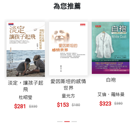
亞大學科學碩士，英國劍橋大學哲學博士。
為您推薦
書號
BGB339
近人沈祖棻喜填浣溪沙，有半闋我和陳先生愛不忍
月色中天
曾任美國普林斯頓大學副研究員，休士頓大學教授，
釋：
香港中文大學講座教授，波士頓大學研究教授；現任
三月鶯花誰作賦？一天風絮獨登樓，有斜陽處有春
選擇就是創造
出版社
天下文化
香港中文大學電子工程系榮譽教授。 年輕時即是胡適
愁。
興趣與成就
的忘年小友，梁實秋的暢談夥伴。
成功的哲學
最初是我的哈佛同學提起的，也許是他的上海口音，
裝幀
平裝
哲學家皇帝
除了科技領域的一片天，他始終在心裏為文學保留著
我一開始就聽錯了，以為是：有斜陽處有春草，立時
明善呢，還是察理呢？
白袍
一席之地。著有電機工程論文百篇，《系統導論》及
生出了一種淒美的意象與感覺。是春草苦戀斜陽罷？
愛因斯坦的感情
淡定，讓孩子起
自己的路
世界
開本
14.8×21cm
飛
《人工智慧語言》專書兩冊；散文集《大學時代給胡
在自己正欣欣向榮的時刻，夢想留住已緩緩西沉的太
談風格──在麻省理工學院為中國同學會演講
艾倫．羅絲曼
童元方
杜昭瑩
適的信》、《蔚藍的天》、《旅美小簡》、《在春風
陽。
莫須有與想當然
$323
$380
$153
$180
$281
$330
裏》、《劍河倒影》、《一星如月》、《時空之
進步與保守
印刷規格
黑白
海》、《散步》等；作品多篇選入台灣和香港的中學
我來晚了，但幸而趕上了。
教科書，對青年學子產生極大的影響力。
晴開萬樹