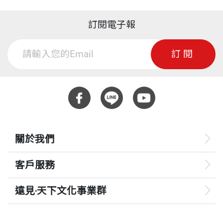
‧
ISBN
9789862169780
訂閱電子報
智慧的火花
事情已辦完，回到家裡。床上自然是沒有人。窗外的
童元方 編
釣勝於魚
頁數
284
木棉逐漸開了，橙紅的花朵映著蔚藍的天，分外好
臺灣大學中國文學士、美國奧立岡大學藝術史碩士、
訂閱
失根的蘭花
看。陳先生還在醫院裡嗎？我彷彿身在夢中，一切都
哈佛大學哲學博士。曾任教哈佛大學，現為香港東華
智者的旅棧
不像是真的。
學院教授。
寂寞的畫廊
重量
383
願天早生聖人
自此，日子一天天過去，花開得更加燦爛，卻不見有
中文著作有《一樣花開－哈佛十年散記》、《水流花
謝天
人回來；平時轉往輪椅通路的木門，再不見有人打
靜－科學與詩的對話》，譯作有《愛因斯坦的夢》，
褒貶與恩仇
關於我們
開；輪椅長駐在窗前，也不見移動。四年來幫忙照顧
《情書：愛因斯坦與米列娃》與《風雨絃歌：黃麗松
把酒論詩──悼雷寶華先生
陳先生的菲傭，竟自動開始把陳先生的衣物逐件裝
回憶錄》。
客戶服務
看雲聽雨
箱，我看著受不了，說：「什麼都別動，我是個人
天容海色
遠見‧天下文化事業群
英文著作有：Two Journeys to the North: A Compara
哪！」
tive Study of the Poetic Journals of Wen T’ien-hsiang
遠見
溫風如酒