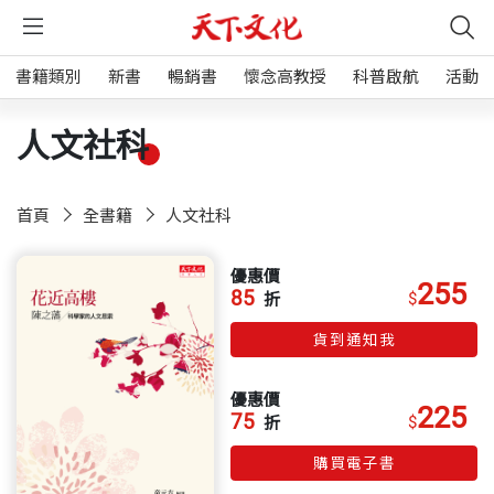
書籍類別
新書
暢銷書
懷念高教授
科普啟航
活動
人文社科
首頁
全書籍
人文社科
優惠價
255
85
$
折
貨到通知我
優惠價
225
75
$
折
購買電子書