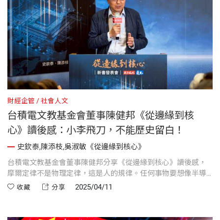
財經企管
社會人文
台積電文教基金會董事陳健邦《從邊緣到核
心》讀後感：小李飛刀，不能歷史留白！
史欽泰,陳添枝,吳淑敏《從邊緣到核心》
台積電文教基金會董事陳健邦分享《從邊緣到核心》讀後感，
摩爾定律不是物理定律，這是人的規律。任何事物要想像半導
體技術那樣發展，都需要大量聰明人的創意努力。摩爾定律其
2025/04/11
收藏
分享
實是關乎人們對未來的信念，以及他們為實現這一目標而投入
精力的意願。他引用書中觀點指出，美國若欲在全球半導體競
局中維持領先，關鍵不在規模，而在於掌握高價值鏈的主導