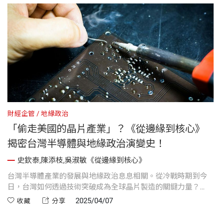
財經企管
地緣政治
「偷走美國的晶片產業」？《從邊緣到核心》
揭密台灣半導體與地緣政治演變史！
史欽泰,陳添枝,吳淑敏《從邊緣到核心》
台灣半導體產業的發展與地緣政治息息相關。從冷戰時期到今
日，台灣如何透過技術突破成為全球晶片製造的關鍵力量？
《從邊緣到核心》揭開台灣在全球產業鏈中的角色...
2025/04/07
收藏
分享