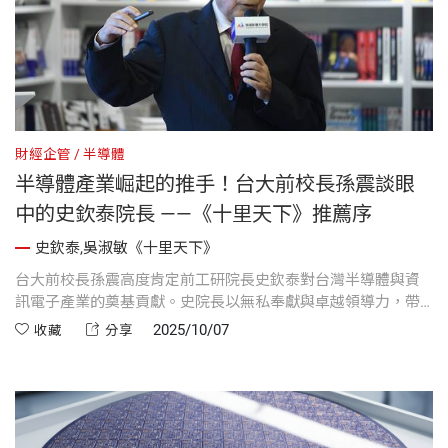
財經企管
半導體
半導體產業崛起的推手！台大前校長孫震談眼
中的史欽泰院長 ——《十里天下》推薦序
史欽泰,吳淑敏《十里天下》
台大前校長孫震高度肯定前工研院長史欽泰對台灣半導體與資
訊電子產業的奠基貢獻。史院長以無私奉獻與卓越領導力，帶
領台灣從無到有創建半導體產業，低調謙遜，尊重專業，為台
2025/10/07
收藏
分享
灣科技崛起做出關鍵貢獻。