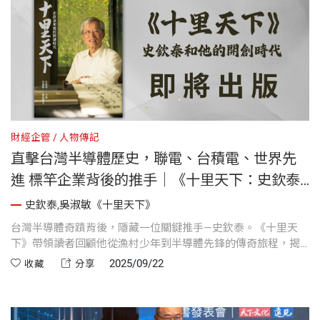
財經企管
人物傳記
直擊台灣半導體歷史，聯電、台積電、世界先
進 標竿企業背後的推手｜《十里天下：史欽泰
和他的開創時代》
史欽泰,吳淑敏《十里天下》
台灣半導體奇蹟背後，隱藏一位關鍵推手—史欽泰。《十里天
下》帶領讀者回顧他從漁村少年到半導體先鋒的傳奇旅程，揭
開聯電、台積電等企業誕生的決策現場。這不僅是一部產業
2025/09/22
收藏
分享
史，更是創新、誠信與分享的價值見證，啟發下一代領導者。