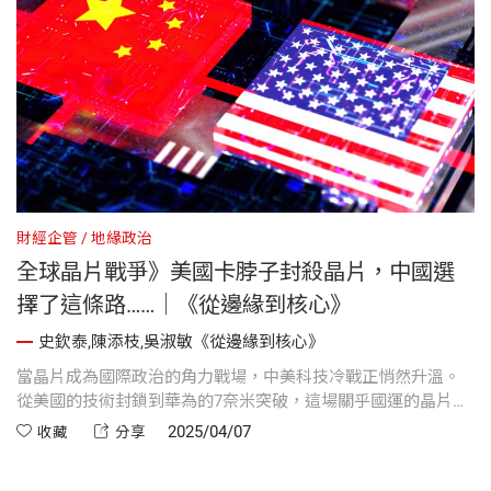
權。
財經企管
地緣政治
全球晶片戰爭》美國卡脖子封殺晶片，中國選
擇了這條路……｜《從邊緣到核心》
史欽泰,陳添枝,吳淑敏《從邊緣到核心》
當晶片成為國際政治的角力戰場，中美科技冷戰正悄然升溫。
從美國的技術封鎖到華為的7奈米突破，這場關乎國運的晶片戰
爭，早已不只是產業競爭，而是關乎話語權與未來秩序的生死
2025/04/07
收藏
分享
對決...