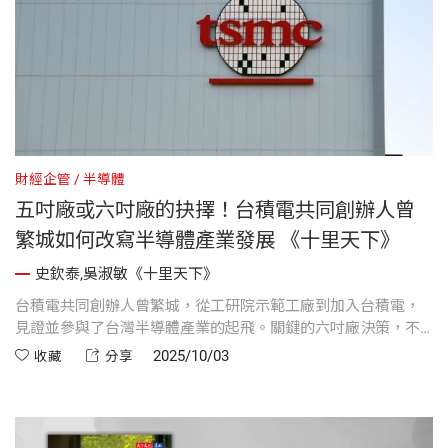
財經企管
半導體
五吋廠或六吋廠的抉擇！台積電共同創辦人曾
繁城如何改寫半導體產業發展 《十里天下》
史欽泰,吳淑敏《十里天下》
台積電共同創辦人曾繁城，從工研院示範工廠到加入台積電，
見證並參與了台灣半導體產業的起飛。關鍵的六吋廠決策，不
僅奠定了技術基礎，更讓台積電在良率、技術自研與國際合作
2025/10/03
收藏
分享
上逐步突圍。從與飛利浦的談判到Intel認證的突破，這段歷程
揭示了台積電如何從草創走向世界領導地位。