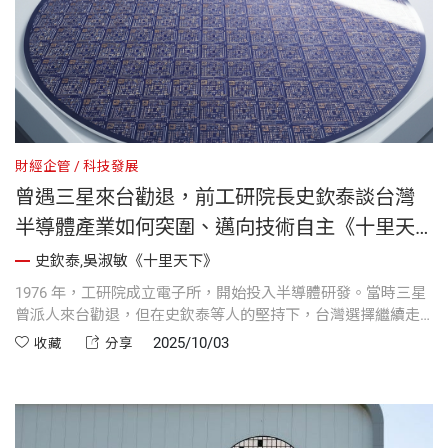
財經企管
科技發展
曾遇三星來台勸退，前工研院長史欽泰談台灣
半導體產業如何突圍、邁向技術自主《十里天
下》
史欽泰,吳淑敏《十里天下》
1976 年，工研院成立電子所，開始投入半導體研發。當時三星
曾派人來台勸退，但在史欽泰等人的堅持下，台灣選擇繼續走
自主技術之路。這段過程揭示了台灣半導體產業如何在艱難環
2025/10/03
收藏
分享
境中，逐步奠定發展基礎。