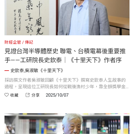
財經企管
傳記
見證台灣半導體歷史 聯電、台積電幕後重要推
手——工研院長史欽泰｜《十里天下》作者序
史欽泰,吳淑敏《十里天下》
採訪撰文作者吳淑敏回顧《十里天下》撰寫史欽泰人生故事的
過程，呈現這位工研院長如何從戰後漁村少年，靠全額獎學金
留學美國，返台投入台灣半導體產業的發展。揭示史欽泰低調
2025/10/07
收藏
分享
卻關鍵的領導角色，他在聯電、台積電等企業的成立與工研院
多項決策中扮演幕後重要推手，展現謙卑、正直且具遠見的品
格。作者透過訪談與史料，描繪一位以真誠、公義與智慧推動
台灣科技進步的時代領袖，並點出這本書如何完整呈現台灣半
導體歷史與產業創新的故事。