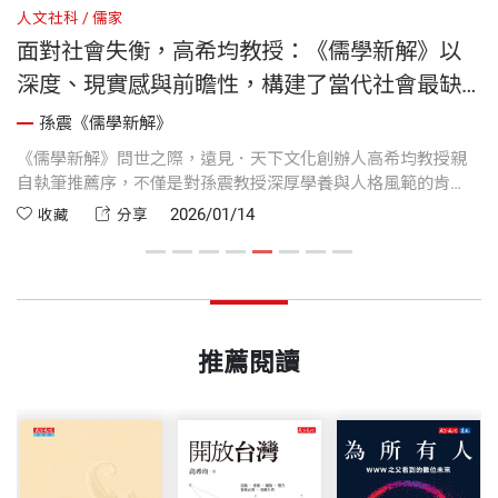
人文社科
儒家
人
面對社會失衡，高希均教授：《儒學新解》以
深度、現實感與前瞻性，構建了當代社會最缺
乏的那一塊基石
孫震《儒學新解》
的
《儒學新解》問世之際，遠見．天下文化創辦人高希均教授親
高
。
自執筆推薦序，不僅是對孫震教授深厚學養與人格風範的肯
詞
定，更是在價值混亂、社會轉型之際，對儒家思想發出的時代
本
2026/01/14
收藏
分享
呼喚。高希均教授以溫厚誠摯的語氣，鋪陳儒學在當代的實用
時
性與必要性，讓我們重新思考倫理、制度與文明未來的關係。
建
代
推薦閱讀