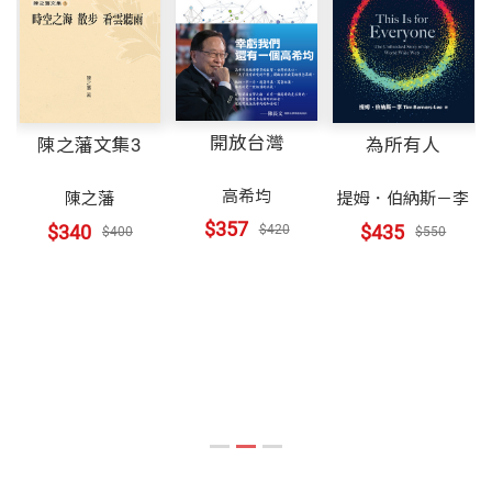
開放台灣
陳之藩文集3
為所有人
高希均
陳
陳之藩
提姆．伯納斯－李
$357
$340
$435
$420
$400
$550