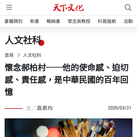
書籍類別
新書
暢銷書
懷念高教授
科普啟航
活動
人文社科
首頁
人文社科
懷念郝柏村──他的使命感、迫切
感、責任感，是中華民國的百年回
憶
文／
高希均
2020/03/31