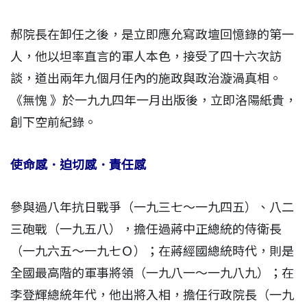
郝院長在卸任之後，是立即應允寫政壇回憶錄的第一
人，他以坦率直言的軍人本色，接受了四十六次訪
談，道出兩年九個月任內的施政與政治漩渦真相。
《無愧 》於一九九四年一月出版後，立即洛陽紙貴，
創下空前紀錄。
使命感．迫切感．責任感
參與過八年抗日戰爭（一九三七～一九四五）、八二
三砲戰（一九五八），擔任過蔣中正總統的侍衛長
（一九六五～一九七Ｏ）；在蔣經國總統時代，則是
全國最高階的軍事將領（一九八一～一九八九）；在
李登輝總統年代，他出將入相，擔任行政院長（一九