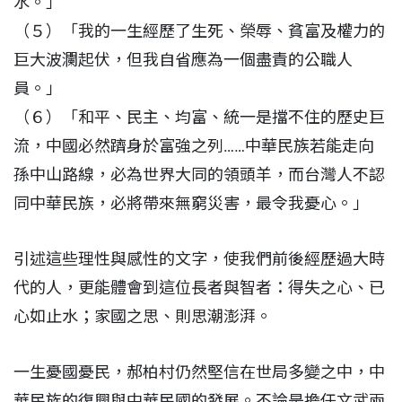
水。」
（５）「我的一生經歷了生死、榮辱、貧富及權力的
巨大波瀾起伏，但我自省應為一個盡責的公職人
員。」
（６）「和平、民主、均富、統一是擋不住的歷史巨
流，中國必然躋身於富強之列……中華民族若能走向
孫中山路線，必為世界大同的領頭羊，而台灣人不認
同中華民族，必將帶來無窮災害，最令我憂心。」
引述這些理性與感性的文字，使我們前後經歷過大時
代的人，更能體會到這位長者與智者：得失之心、已
心如止水；家國之思、則思潮澎湃。
一生憂國憂民，郝柏村仍然堅信在世局多變之中，中
華民族的復興與中華民國的發展。不論是擔任文武兩