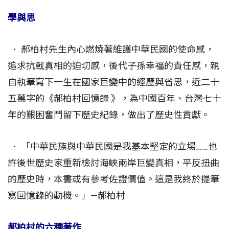
學與思
． 郝柏村先生內心燃燒著維護中華民國的使命感，
追求抗戰真相的迫切感，後代子孫幸福的責任感，親
自執筆寫下一生在國家巨變中的經歷與省思，近二十
五萬字的《郝柏村回憶錄 》，為中國百年、台灣七十
年的艱困奮鬥留下歷史紀錄，做出了歷史性貢獻。
． 「中華民族與中華民國是我基本堅定的立場……也
許後世歷史家重新檢討海峽兩岸巨變真相，平反扭曲
的歷史時，本書或有參考佐證價值。這是我終於提筆
寫回憶錄的動機。」—郝柏村
郝柏村的六種著作