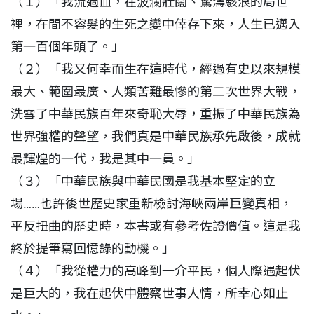
（１）「我流過血，在波瀾壯闊、驚濤駭浪的局世
裡，在間不容髮的生死之變中倖存下來，人生已邁入
第一百個年頭了。」
（２）「我又何幸而生在這時代，經過有史以來規模
最大、範圍最廣、人類苦難最慘的第二次世界大戰，
洗雪了中華民族百年來奇恥大辱，重振了中華民族為
世界強權的聲望，我們真是中華民族承先啟後，成就
最輝煌的一代，我是其中一員。」
（３）「中華民族與中華民國是我基本堅定的立
場……也許後世歷史家重新檢討海峽兩岸巨變真相，
平反扭曲的歷史時，本書或有參考佐證價值。這是我
終於提筆寫回憶錄的動機。」
（４）「我從權力的高峰到一介平民，個人際遇起伏
是巨大的，我在起伏中體察世事人情，所幸心如止