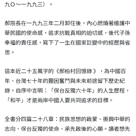
九Ｏ～一九九三）。
郝院長在一九九三年二月卸任後，內心燃燒著維護中
華民國的使命感，追求抗戰真相的迫切感，後代子孫
幸福的責任感，寫下了一生在國家巨變中的經歷與省
思。
這本近二十五萬字的《郝柏村回憶錄 》，為中國百
年、台灣七十年的艱困奮鬥與未來前途留下歷史紀
錄。自序中言明：「保台反獨六十年」的人生歷程，
「和平」才是兩岸中國人要共同追求的目標。
全書分四篇二十八章：民族思想的啟蒙、振興中華的
志向、保台反獨的使命、承先啟後的心願。讀者想先