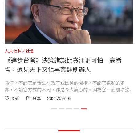
國能逐漸走向現代化，發展經濟，增強國力，靠各方
1977年4月間，我在當時的媒體上，看到兩篇署名
（1981-1986）
出版社
天下文化
面的努力，輿論界是其中的一環。而在媒體上發揮導
「高希均」的文章，字數不多，但觀點新穎，說理動
一九六四年獲密西根州立大學經濟發展博士，應聘為
引作用的學者，高希均教授無疑是先鋒隊中的主力。
人。經打聽，作者是美國威斯康辛大學的經濟學教
威斯康辛大學（河城校區）經濟系助理教授，繼續發
1 我們的企業家在哪裡？
授，受當時行政院經建會及台灣大學的邀請回國。我
表英文論述，七年後升任正教授，並出任經濟系主任
裝幀
軟皮精裝
2 創造財富才能照顧低所得
—— 張作錦（《聯合報》前總編輯）
請他吃飯聊天，當然意在約稿。當時台灣雖不富裕，
（一九七一∼一九八〇）。
3 我們要把什麼留給下一代
人文社科
社會
《聯合報》請作者下個小館還是不成問題的，但高先
4 人力投資與人才利用
《進步台灣》決策錯誤比貪汙更可怕─高希
值得我們鍥而不捨、持續推動的「進步觀念」
開本
14.8×21cm
生卻隨意走進一家快餐店，每人一杯咖啡一個漢堡，
一九七一年當選美國傑出教育家，一九七四年威斯康
5 決策錯誤比貪汙更可怕
均，遠見天下文化事業群創辦人
吃得簡單，談得深入。
辛大學傑出教授獎，一九九八年威州州長卓越貢獻
6「經濟人」與「社會人」
—對人要講究平等的人際關係，不受人情干擾。
獎。美國傅爾布萊特訪問教授名人堂。二〇一三年亞
就
貪汙，不論它是發生在政府或民營的機構，不論它數額的多
7「按道理做」—財經決策的基本原則
印刷規格
黑白
—對事要遵守法治的精神，不受特權的影響。
，
寡，不論它方式的不同，都是令人痛心的。因為它一面破壞法
（一）「天下哪有白吃的午餐？」
洲大學第一屆名譽管理學博士，二〇一四年中興大學
8 扭轉財經政策的「無力感」
紀，助長權勢；另一方面又腐蝕民心，造成特權。
2021/09/16
收藏
分享
—每人要有是非心、正義感、善盡社會責任。
名譽管理學博士，二〇二〇年國立台北商業大學第一
9 放眼看天下—不做「國際經濟文盲」
—每人要有愛國心、責任感、深信自求多福。
沒有幾天，稿子來了，是評述「當前經濟觀念」的系
屆名譽商學博士。二〇一六年四月總統頒贈「二等景
ISBN
9789865252489
10 灰燼中出鳳凰—「經濟衰退」的教訓：「盡己所
—每人要深信一個美好的社會是民主、公平與自由
列文章，篇篇都有與眾不同的觀點。到了第五篇〈天
星勳章」。
能」
的。
下哪有白吃的午餐？〉更叫每個人眼睛為之一亮，腦
11 市場經濟下的「競賽規則」—美國的例子