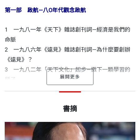
繼續傳播下去。
第一部 啟航—八O年代觀念啟航
【專業推薦】
1 一九八一年《天下》雜誌創刊詞—經濟是我們的
命脈
當年高希均的文章〈天下哪有白吃的午餐？〉叫每個
2 一九八六年《遠見》雜誌創刊詞—為什麼要創辦
人眼睛為之一亮，腦袋像猛然被鑿開了。高教授警告
《遠見》？
國人，不能靠政府開支票過日子，羊毛一定出在羊身
3 一九八二年「天下文化」起步—撒下一顆學習的
上。他呼籲政府和社會大眾在觀念和行動上要懂得
種子
「付出」和「創新」，才能過渡到一個真正有尊嚴的
4 二OO二年「小天下」的誕生—以少兒優良讀物為
富裕社會。
從「天下沒有白吃午餐」到創辦天下、遠見、天下文
高希均 作者
「大格局」催生
出版日期
2021/09/10
化
一九三六年南京出生，江南度過童年，一九四九年來
書摘
5 二OO六年《哈佛商業評論》全球繁體中文版問世
他的另一宏文〈決策錯誤比貪汙更可怕〉，等於再給
台。先後在台北商業大學（原為台北商職）、中興大
—呼應台灣的需求
政府一記重拳。而當時的政府雖被人形容為「專
張作錦
書號
BGB512
學（原為省立台中農學院）與美國南達科達州立大學
權」，倒是有容言的雅量，也有改進的勇氣。中華民
（碩士）畢業，並獲三校傑出校友獎。
第二部 共擁天下—播種「改」與「變」的進步觀念