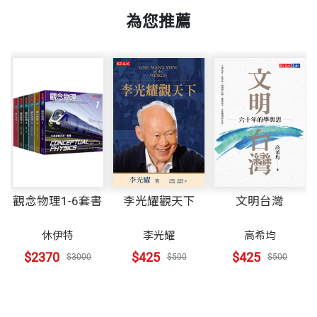
頁數
432
袋像猛然被鑿開了。那個時代的台灣，還沒有「國際
一九六九年起，先後返台擔任經合會人力小組顧問、
12 為什麼決策會錯誤？
為您推薦
化」，對新知識、新觀念了解不夠，而當時的蔣經國
台灣大學商學研究所講座教授、中興大學知識經濟講
13 我們從「日本經驗」中得到什麼？
政府，處處以人民生計為念，不僅稅賦要低，公用事
座教授、國統會研究委員、海基會董事、行政院政務
重量
781
14 推動進步觀念的絆腳石
業如水電瓦斯等等費用，都不准漲價，以安定百姓的
顧問、經濟部顧問、教育部顧問、監察院諮詢委員及
15 攀登三座經濟頂峰—自由化、制度化、國際化
生活。
國內外文教基金會董事。
16 交棒人全力以赴，接棒人全力衝刺
17 企業形象—良性循環的原動力
但高希均教授警告國人，不能靠政府開支票過日子，
一九八〇年代在台灣創辦《天下》雜誌、《遠見》雜
18 白天鵝抑醜小鴨？—減少政府與民間的差距
羊毛一定出在羊身上。他呼籲政府和社會大眾在觀念
誌與「天下文化出版公司」，現為「遠見．天下文化
19 不再是保母，不再是公僕—給公務員應有的尊敬
和行動上要懂得「付出」和「創新」，才能過渡到一
事業群」創辦人暨榮譽董事長與「財團法人遠見．天
20 如何對抗自私與短視
觀念物理1-6套書
李光耀觀天下
文明台灣
個真正有尊嚴的富裕社會。
下文化教育基金會」董事長。
劉
休伊特
李光耀
高希均
第三部 共懷遠見—栽植觀念之樹（1986-1989）
高教授的文章，直如暮鼓晨鐘，社會大眾都聽進去
著作曾多次獲獎，包括三次金鼎獎，以及金鼎獎特別
$2370
$425
$425
$3000
$500
$500
了，人人都能琅琅上口他那句話。高先生因感冒去診
貢獻獎。中文著作在台北出版四十餘種，大陸出版九
1 為下一代子孫的幸福投資
所求診，醫生一看表上是高教授大名，堅不收診察
種，其中《天下哪有白吃的午餐》獲《倫敦金融時
2 不能打折扣的公信力