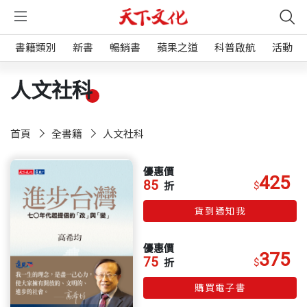
書籍類別
新書
暢銷書
蘋果之道
科普啟航
活動
人文社科
首頁
全書籍
人文社科
優惠價
425
85
$
折
貨到通知我
優惠價
375
75
$
折
購買電子書