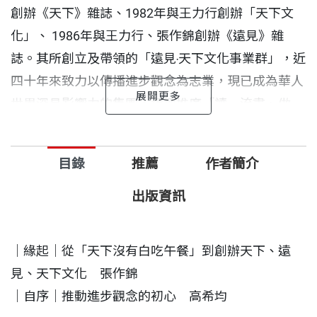
創辦《天下》雜誌、1982年與王力行創辦「天下文
化」、 1986年與王力行、張作錦創辦《遠見》雜
誌。其所創立及帶領的「遠見‧天下文化事業群」，近
四十年來致力以傳播進步觀念為志業，現已成為華人
世界深具影響力的集團，積極推廣「讀一流書、做一
流人、建一流社會」終身學習觀念。
目錄
推薦
作者簡介
2021年適逢《遠見》雜誌創刊35週年，在全球面臨
新冠病毒疫情衝擊的當下，回顧高教授在《天下》雜
出版資訊
誌、《遠見》雜誌創立初期撰寫的精闢文章，以及對
台灣走向經濟成長、民主提升過程中11位典範人物的
｜緣起｜從「天下沒有白吃午餐」到創辦天下、遠
回顧，讓讀者一同審視台灣在經濟起飛過程中所產生
見、天下文化 張作錦
的種種問題，讓大家從中一同找回對國家、社會的關
｜自序｜推動進步觀念的初心 高希均
懷與初衷，堅持學習、前進不懈的信念，將進步觀念