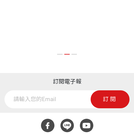
費，以感謝他為我們國家所做的「診察」。高先生坐
報》第一屆亞洲企管著作獎，《經濟學的世界》、
3 人才是一切的根本=
計程車，司機在報上看過他的照片，認出他來，一定
《台灣突破》、《優勢台灣》獲金鼎獎。
4 如何贏得國際尊敬
要免費送他一程，表示升斗小民的尊敬。
5 三星創辦人李秉喆：寧靜與堅強
6 知識之宮：紐約的公共圖書館
「白吃午餐」不僅激勵了廣大讀者，也激勵了作者自
7 前有勁敵，後有追兵—亞洲四小龍飆向二十一世
己，高教授在以後短短幾個月內，接連寫了很多漂亮
紀
精闢的文章，提出的都是言人所未言的主張，譬如：
8 二十一世紀是誰的天下？
9 中產階級社會要靠制度運作
低物價政策是有害的；
訂閱電子報
10 縮短六十年所得差距—鄧小平需要「台灣經驗」
公立大學的學費應該調整；
11 不要強人領導，要強勢領導
在政府機構裡，公事不可私辦。
訂閱
12 位高、名重、權大，但影響力小—從美國總統想
到台灣領導
當然，不會忘記他另一宏文〈決策錯誤比貪汙更可
13 五種「新夾殺」下的企業危機
怕〉，等於再給政府一記重拳。而當時的政府雖被人
14 物價變動值得重視，不值得緊張