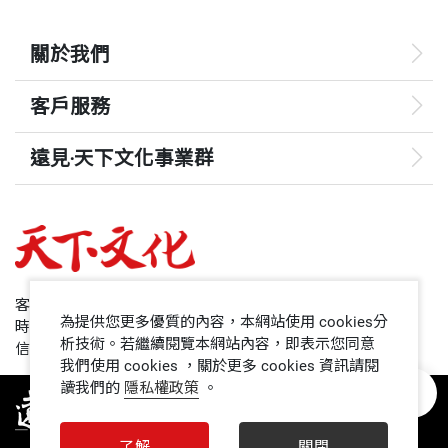
形容為「專權」，倒是有容言的雅量，也有改進的勇
15 這是一個貪的時代—它使人心散、心慌、心變
氣。中華民國能逐漸走向現代化，發展經濟，增強國
關於我們
力，靠各方面的努力，輿論界是其中的一環。而在媒
第四部 轉型年代中的關鍵人物
體上發揮導引作用的學者，高希均教授無疑是先鋒隊
客戶服務
中的主力。
1 蔣經國：深耕台灣的真正的君子
遠見‧天下文化事業群
2 孫運璿：台灣第一位工程師性格的政治家
高教授的每一篇文章，都引起社會極大的回響。我雖
遠見
3 李國鼎：一位決策者的高貴靈魂
然沒有跟他詳細談過，但我想他那時一定有兩點感
4 趙耀東：敢想、敢說、敢做
哈佛商業評論
受：
5 郝柏村：使命感．迫切感．責任感
50+
6 王作榮：台灣第一位「政策經濟學家」
客服專線：+886 2 2662-0012
第一、台灣需要輸入更多新觀念，以促進國家社會的
為提供您更多優質的內容，本網站使用 cookies分
時間：週一~週五9:00~12:30;13:30~17:00
7 徐立德：成功不必在己
領導影響力學院
析技術。若繼續閱覽本網站內容，即表示您同意
整體進步；
信箱：service@cwgv.com.tw
我們使用 cookies ，關於更多 cookies 資訊請閱
8 孫震：「書人合一」的君子與學者
第二、媒體的影響力很大，但報紙是一種大眾讀物，
讀我們的
隱私權政策
。
1號課堂
9 連戰：改變，才有希望
雜誌才能深入而細緻地討論問題。
10 錢復：見證台灣政經風雲年代
未來親子
了解
關閉