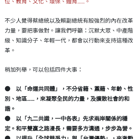
位、教育、文化、環保、體育……。
不少人覺得蔡總統以及賴副總統有股強烈的內在改革
力量，要把事做對。讓我們呼籲：沉默大眾、中產階
級、知識分子、年輕一代，都會以行動來支持這種改
革。
稍加列舉，可以包括四件大事：
● 以「命運共同體」，不分省籍、黨籍、年齡、性
別、地區……，來凝聚全民的力量，及擴散社會的和
諧。
● 以「九二共識，一中各表」先求兩岸關係的穩
定。和平雙贏之路漫長，需要多方溝通，步步為營。
● 以提升「全球競爭力」與「台灣優勢」，來激勵