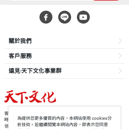
關於我們
客戶服務
遠見‧天下文化事業群
遠見
哈佛商業評論
50+
客服專線：+886 2 2662-0012
為提供您更多優質的內容，本網站使用 cookies分
時間：週一~週五9:00~12:30;13:30~17:00
領導影響力學院
析技術。若繼續閱覽本網站內容，即表示您同意
信箱：service@cwgv.com.tw