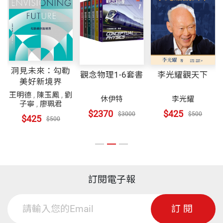
洞見未來：勾勒
觀念物理1-6套書
李光耀觀天下
美好新境界
王明德
,
陳玉鳳
,
劉
休伊特
李光耀
子寧
,
廖珮君
$2370
$425
$3000
$500
$425
$500
訂閱電子報
訂閱