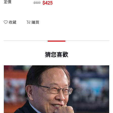
定價
$425
$500
收藏
購買
猜您喜歡