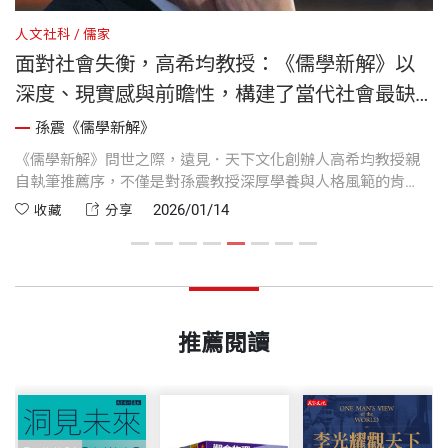
人文社科
儒家
人
面對社會失衡，高希均教授：《儒學新解》以
深度、現實感與前瞻性，構建了當代社會最缺
乏的那一塊基石
孫震《儒學新解》
的
《儒學新解》問世之際，遠見．天下文化創辦人高希均教授親
高
。
自執筆推薦序，不僅是對孫震教授深厚學養與人格風範的肯
詞
定，更是在價值混亂、社會轉型之際，對儒家思想發出的時代
本
2026/01/14
收藏
分享
呼喚。高希均教授以溫厚誠摯的語氣，鋪陳儒學在當代的實用
時
性與必要性，讓我們重新思考倫理、制度與文明未來的關係。
建
代
推薦閱讀