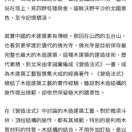
站在塔上，見四野低矮房舍，遠眺沃野平沙的北國景
色，至今記憶猶深。
其實中國的木建築素有傳統，那回在山西的五台山，
也看到更早建於唐代的佛光寺，佛光寺是目前保存最
完整也最大的木造建築，這種木建築的建造技術，歷
代累積，到北宋由李誡彙編成《營造法式》一書，成
為木建築工藝智慧集大成的經典著作。《營造法式》
總結了木造建築工藝的實作經驗，雖說對木造結構的
施作提出規範，卻依然保留極大的隨意性。
在《營造法式》中討論的木造建築工藝，對於檐梁斗
拱，頂柱結構的施作，都有其規範，特別的是利用木
質材料的特質。木結構的結合，不用外加釘粘，是以