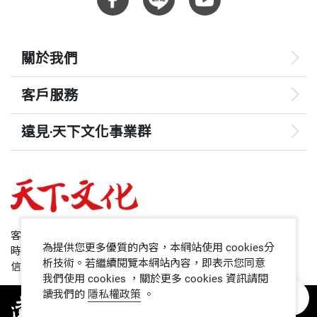
關於我們
客戶服務
遠見‧天下文化事業群
遠見
哈佛商業評論
50+
客服專線：+886 2 2662-0012
為提供您更多優質的內容，本網站使用 cookies分
時間：週一~週五9:00~12:30;13:30~17:00
領導影響力學院
析技術。若繼續閱覽本網站內容，即表示您同意
信箱：service@cwgv.com.tw
我們使用 cookies ，關於更多 cookies 資訊請閱
讀我們的
隱私權政策
。
1號課堂