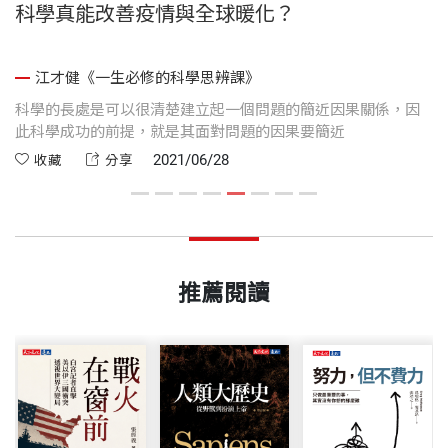
科學真能改善疫情與全球暖化？
江才健《一生必修的科學思辨課》
活
科學的長處是可以很清楚建立起一個問題的簡近因果關係，因
他
思
此科學成功的前提，就是其面對問題的因果要簡近
是
2021/06/28
收藏
分享
推薦閱讀