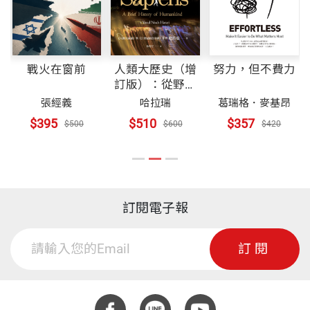
戰火在窗前
人類大歷史（增
努力，但不費力
訂版）：從野獸
到扮演上帝 【簡
張經義
哈拉瑞
葛瑞格．麥基昂
體版書名：人類
$395
$510
$357
$500
$600
$420
簡史】
訂閱電子報
訂閱