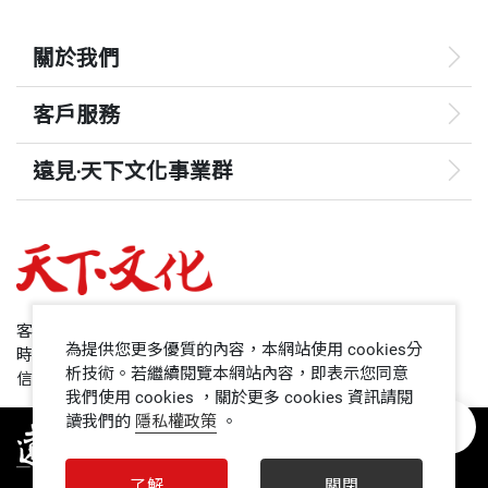
關於我們
客戶服務
遠見‧天下文化事業群
遠見
哈佛商業評論
50+
客服專線：+886 2 2662-0012
為提供您更多優質的內容，本網站使用 cookies分
時間：週一~週五9:00~12:30;13:30~17:00
領導影響力學院
析技術。若繼續閱覽本網站內容，即表示您同意
信箱：service@cwgv.com.tw
我們使用 cookies ，關於更多 cookies 資訊請閱
讀我們的
隱私權政策
。
1號課堂
未來親子
了解
關閉