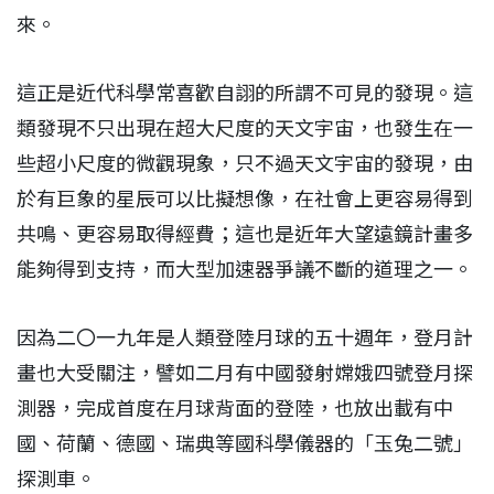
來。
這正是近代科學常喜歡自詡的所謂不可見的發現。這
類發現不只出現在超大尺度的天文宇宙，也發生在一
些超小尺度的微觀現象，只不過天文宇宙的發現，由
於有巨象的星辰可以比擬想像，在社會上更容易得到
共鳴、更容易取得經費；這也是近年大望遠鏡計畫多
能夠得到支持，而大型加速器爭議不斷的道理之一。
因為二〇一九年是人類登陸月球的五十週年，登月計
畫也大受關注，譬如二月有中國發射嫦娥四號登月探
測器，完成首度在月球背面的登陸，也放出載有中
國、荷蘭、德國、瑞典等國科學儀器的「玉兔二號」
探測車。