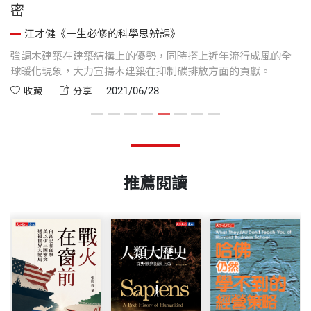
密
江才健《一生必修的科學思辨課》
因
強調木建築在建築結構上的優勢，同時搭上近年流行成風的全
他
球暖化現象，大力宣揚木建築在抑制碳排放方面的貢獻。
是
2021/06/28
收藏
分享
推薦閱讀