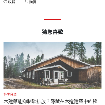
收藏
購買
猜您喜歡
科學自然
科
木建築能抑制碳排放？隱藏在木造建築中的秘