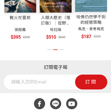
哈佛仍然學不到
戰火在窗前
人類大歷史（增
的經營策略
訂版）：從野獸
到扮演上帝 【簡
馬克．麥考梅克
張經義
哈拉瑞
體版書名：人類
$187
$395
$510
$220
$500
$600
簡史】
訂閱電子報
訂閱