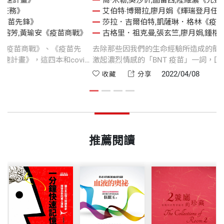
勒,吳沙忻,圖雷西,陸維濃《光速計畫》
喬·米勒,
特‧博爾拉,廖月娟《輝瑞登月任務》
艾伯特‧博
．吉爾伯特,凱薩琳．格林《疫苗先鋒》
莎拉．吉
里．祖克曼,張玄竺,廖月娟,鍾榕芳,黃瑜安《疫苗商戰》
古格里．祖
出版40 週年的知識獻禮：《疫苗商戰》、《疫苗先
去除那些因
輝瑞登月任務》及《BNT光速計畫》，這四本和covid-
激起濃烈情感
發展及商業競爭有關的書籍，不僅早在歐美排行榜盤踞
醫學博物館
2022/04/21
分享
收藏
每一本都是值得細讀慢想、高度啟發和激勵人心的優秀
界第一支 COV
及其里程碑
推薦閱讀