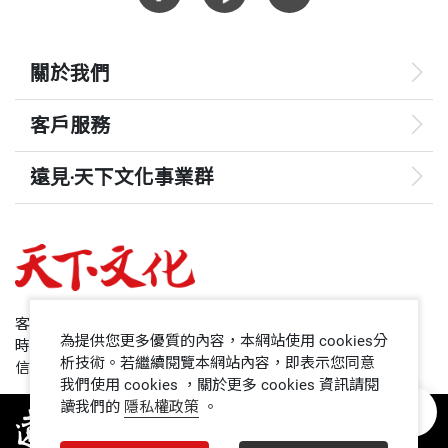
關於我們
客戶服務
遠見‧天下文化事業群
遠見
哈佛商業評論
50+
客服專線：+886 2 2662-0012
為提供您更多優質的內容，本網站使用 cookies分
時間：週一~週五9:00~12:30;13:30~17:00
領導影響力學院
析技術。若繼續閱覽本網站內容，即表示您同意
信箱：service@cwgv.com.tw
我們使用 cookies ，關於更多 cookies 資訊請閱
讀我們的
隱私權政策
。
1號課堂