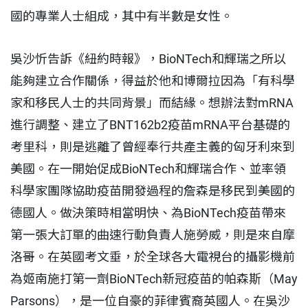
國的專業人士組成，其中有半數是女性。
吳沙忻告訴《紐約時報》，BioNTech和輝瑞之所以
能夠建立合作關係，得益於他和博爾拉因為「有科學
家和移民人士的共同背景」而結緣。想辦法對mRNA
進行調整、建立了BNT162b2疫苗mRNA平台基礎的
考里科，則是逃離了曾經奉行共產主義的匈牙利來到
美國。在一開始促成BioNTech和輝瑞合作、並率領
科學家團隊協助疫苗開發過程的詹森是移民到美國的
德國人。做決策時相當明快、為BioNTech疫苗帶來
第一張大訂單的曲速行動負責人施勞威，則是來自摩
洛哥。在英國考文垂，於全球各大電視台的攝影機前
為姬南施打第一劑BioNTech新冠疫苗的帕森斯（May
Parsons），是一位自豪的菲律賓裔英國人。在吳沙