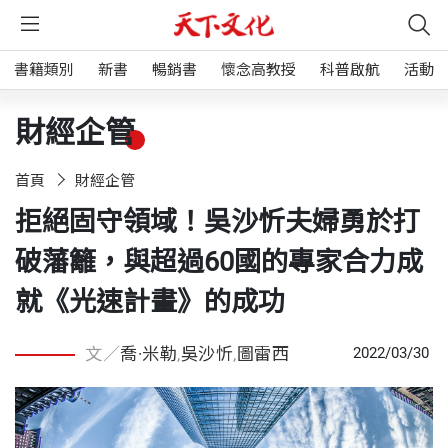
書籍類別
新書
暢銷書
懷念高教授
科普啟航
活動
財經企管
首頁
財經企管
拒絕固守領域！吳沙忻夫婦勇於打
破藩籬，與超過60國的專家合力成
就《光速計畫》的成功
文／
喬·米勒
,
吳沙忻
,
圖雷西
2022/03/30