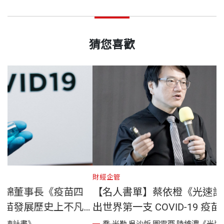
猜您喜歡
財經企管
人書單】晟德集團林榮錦董事長《疫苗四
【名人書
推薦專文：見證人類疫苗發展歷史上不凡
出世界第一支
頁
了多少準