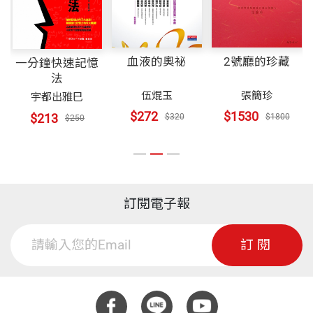
血液的奧祕
2號廳的珍藏
一分鐘快速記憶
法
伍焜玉
張簡珍
宇都出雅巳
$272
$1530
$213
$320
$1800
$250
訂閱電子報
訂閱