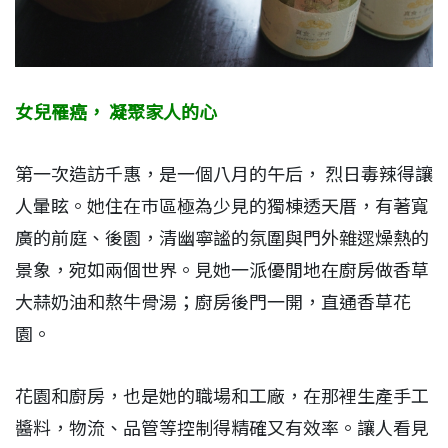
女兒罹癌， 凝聚家人的心
第一次造訪千惠，是一個八月的午后， 烈日毒辣得讓
人暈眩。她住在巿區極為少見的獨棟透天厝，有著寬
廣的前庭、後園，清幽寧謐的氛圍與門外雜遝燥熱的
景象，宛如兩個世界。見她一派優閒地在廚房做香草
大蒜奶油和熬牛骨湯；廚房後門一開，直通香草花
園。
花園和廚房，也是她的職場和工廠，在那裡生產手工
醬料，物流、品管等控制得精確又有效率。讓人看見