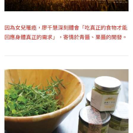
因為女兒罹癌，廖千慧深刻體會「吃真正的食物才能
回應身體真正的需求」，寄情於青醬、果醬的開發。