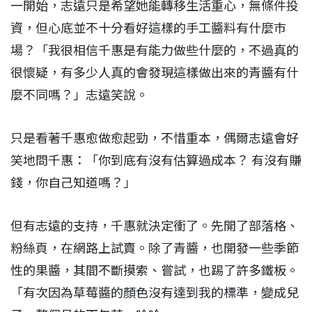
一開始，志遠只是希望她能轉移生活重心，無條件投
資，但心底並不十分看好這樣的手工醬料有什麼巿
場？「我很相信千惠是有能力做些什麼的，不過真的
很懷疑，有多少人真的會發現這樣做出來的青醬有什
麼不同嗎？」志遠笑說。
只是看著千惠愈做愈起勁，不惜重本，偶爾志遠會好
笑地問千惠：「你到底有沒有估算過成本？ 有沒有賺
錢，你自己知道嗎？」
但有志遠的支持，千惠就決定衝了。先開了部落格、
粉絲頁，在網路上試賣。除了青醬，也開發一些季節
性的果醬，其間不斷摸索、嘗試，也踢了許多鐵板。
「有次因為草莓醬的顏色沒有達到我的標準，變成兒