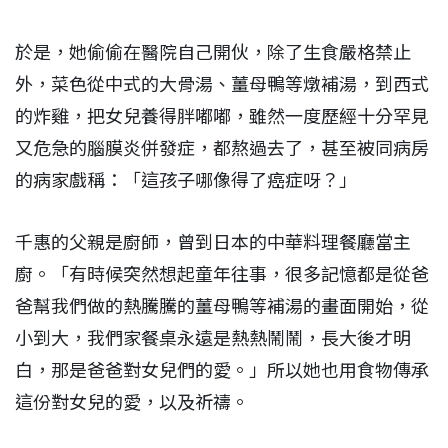
於是，她偷偷在醫院自己開伙，除了生食嚴格禁止
外，菜色從中式的大骨湯、薑母鴨等燉補湯，到西式
的炸雞，把女兒養得胖嘟嘟，雖然一度歷經十分罕見
又危急的腦膜炎併發症，都熬過去了，甚至被同病房
的病家戲稱：「這孩子哪像得了癌症呀？」
千惠的父親是廚師，曾到日本的中華料理餐廳當主
廚。「有時候突然想起童年往事，很多記憶都是從爸
爸幫我們做的熱騰騰的薑母鴨等補湯的畫面開始，從
小到大，我們家餐桌永遠是熱熱鬧鬧，長大後才明
白，那是爸爸對女兒們的愛。」所以她也用食物傳承
這份對女兒的愛，以及祈禱。