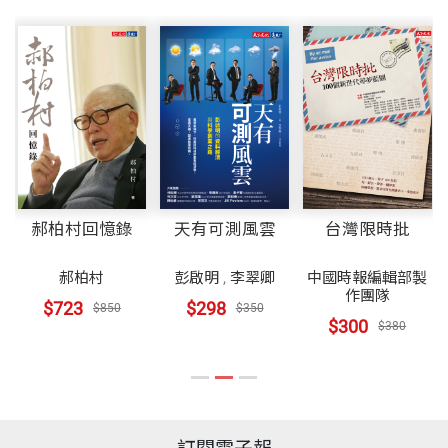
郝柏村回憶錄
天有可測風雲
台灣限時批
郝柏村
彭啟明
,
李翠卿
中國時報編輯部製
作團隊
$723
$298
$850
$350
$300
$380