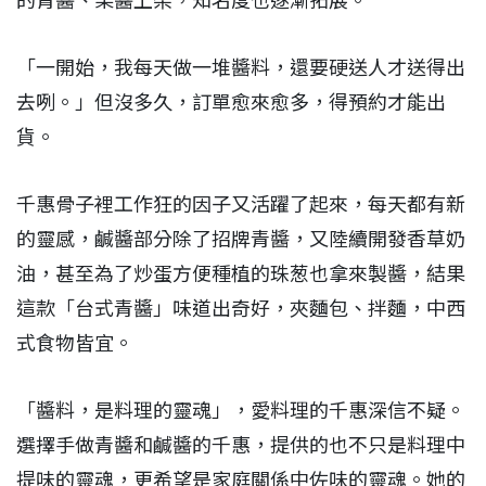
的青醬、果醬上架，知名度也逐漸拓展。
「一開始，我每天做一堆醬料，還要硬送人才送得出
去咧。」但沒多久，訂單愈來愈多，得預約才能出
貨。
千惠骨子裡工作狂的因子又活躍了起來，每天都有新
的靈感，鹹醬部分除了招牌青醬，又陸續開發香草奶
油，甚至為了炒蛋方便種植的珠葱也拿來製醬，結果
這款「台式青醬」味道出奇好，夾麵包、拌麵，中西
式食物皆宜。
「醬料，是料理的靈魂」，愛料理的千惠深信不疑。
選擇手做青醬和鹹醬的千惠，提供的也不只是料理中
提味的靈魂，更希望是家庭關係中佐味的靈魂。她的