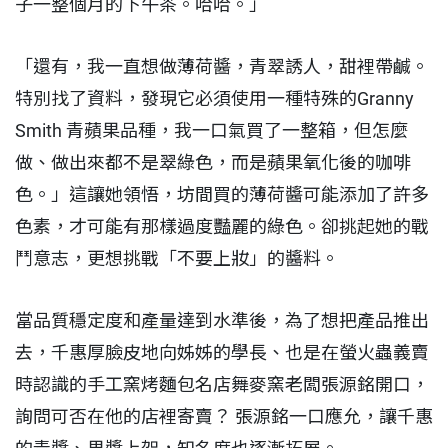
子一整個月的下午茶。哈哈。」
「還有，我一直想做薄荷醬，青翠誘人，甜裡帶鹹。
特別找了資料，發現它必須使用一種特殊的Granny
Smith 青蘋果品種，我一口氣買了一整箱，但怎麼
做、做出來都不是翠綠色，而是蘋果氧化後的咖啡
色。」這讓她領悟，坊間買的薄荷醬可能添加了許多
色素，才可能有那樣過度豔麗的綠色。卻挑起她的戰
鬥意志，更想挑戰「不要上妝」的醬料。
當品質穩定度和產量達到水準後，為了想把產品推出
去，千惠厚臉皮地向姊姊的學長、也是在螢火蟲義賣
時認識的手工窯烤麵包名店舞麥窯老闆張源銘開口，
詢問可否在他的店裡寄賣？ 張源銘一口應允，讓千惠