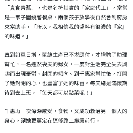
「真食青醬」，也是名符其實的「家庭代工」，常常
是一家子圍繞著餐桌，兩個孩子放學後自然會到廚房
來當助手，「所以，我相信我的醬料有很濃的『家』
的味道。」
直到訂單日增，單線生產已不堪應付，才增聘了助理
幫忙，一名遽然喪夫的婦女，一度對生活完全失去興
趣而出現憂鬱、封閉的傾向。到千惠家幫忙後，打開
了她封閉的心，也豐富了她的味蕾。每天總是滿懷期
待到去上班，「每天都可以點菜呢！」
千惠再一次深深感受，食物，又成功救治另一個人的
身心。讓她更篤定在這條路上繼續前行。