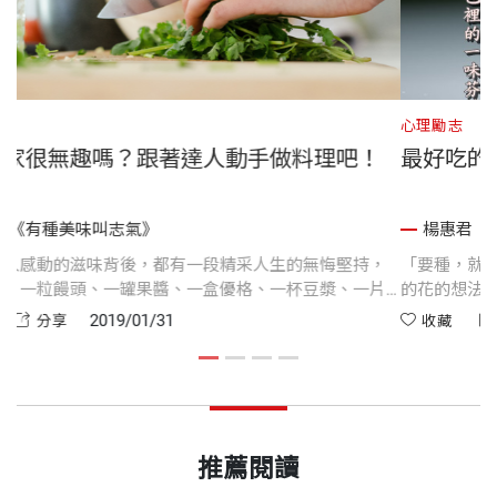
心理勵志
心
過年在家很無趣嗎？跟著達人動手做料理吧！
楊惠君《有種美味叫志氣》
每一種令人感動的滋味背後，都有一段精采人生的無悔堅持，
「
一塊豆腐、一粒饅頭、一罐果醬、一盒優格、一杯豆漿、一片
的
餅乾……
2019/01/31
收藏
分享
推薦閱讀