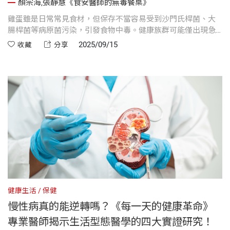
顏宗海,張靜慧《食安醫師的無毒餐桌》
雞蛋雖是日常常見食材，但保存不當容易受到沙門氏桿菌、大
腸桿菌等病原菌污染，引發食物中毒。健康族群可能僅出現急
性腸胃炎，但長者、幼兒、孕婦及慢性病患者則可能面臨敗血
2025/09/15
收藏
分享
症、器官衰竭等嚴重風險。「食安守護者」顏宗海醫師提醒，
市售洗選蛋應在4週內食用完畢，並存放於冰箱冷藏室而非門
架；破裂、發霉或有異味的雞蛋應立即丟棄。此外，避免食用
生蛋與半熟蛋，確保徹底煮熟最安全。
健康生活
保健
慢性病真的能逆轉嗎？《每一天的健康革命》
專業醫師揭示生活型態醫學的四大實證研究！