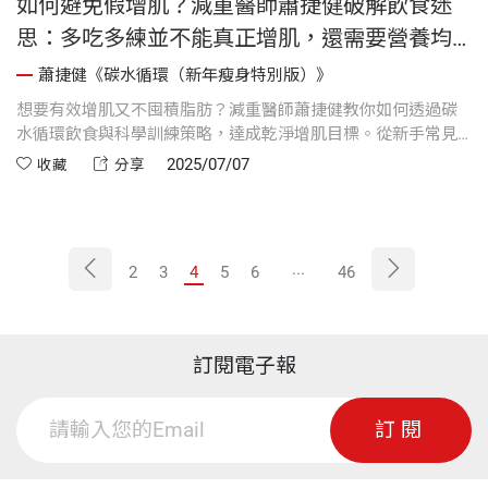
如何避免假增肌？減重醫師蕭捷健破解飲食迷
思：多吃多練並不能真正增肌，還需要營養均
衡的飮食規劃｜《碳水循環》
蕭捷健《碳水循環（新年瘦身特別版）》
想要有效增肌又不囤積脂肪？減重醫師蕭捷健教你如何透過碳
水循環飲食與科學訓練策略，達成乾淨增肌目標。從新手常見
的「髒增肌」誤區談起，解析體脂對增肌效率的影響，並提供
2025/07/07
收藏
分享
實用建議，包括高碳、低碳日的安排與運動對應，是健身族不
可錯過的增肌指南。
...
2
3
4
5
6
46
訂閱電子報
訂閱