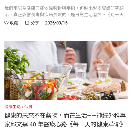
我們常以為健康只能依靠藥物與手術，但越來越多實證研究顯
示，真正影響長壽與疾病風險的，是日常生活習慣。《每一天
的健康革命》帶你認識「生活型態醫學」一門以飲食、運動、
2025/09/15
收藏
分享
睡眠、壓力管理、社會連結與避免物質濫用為核心的新興醫
學。
健康生活
保健
健康的未來不在藥物，而在生活——神經外科專
家邱文達 40 年醫療心路《每一天的健康革命》