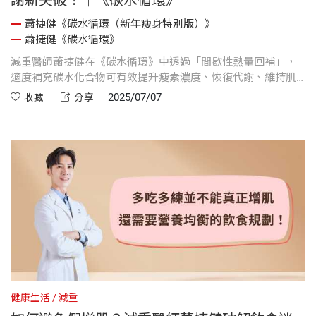
蕭捷健《碳水循環（新年瘦身特別版）》
蕭捷健《碳水循環》
減重醫師蕭捷健在《碳水循環》中透過「間歇性熱量回補」，
適度補充碳水化合物可有效提升瘦素濃度、恢復代謝、維持肌
肉量，幫助突破減脂瓶頸。也持續提倡正確執行碳水循環飲食
2025/07/07
收藏
分享
策略，是減重族群提升代謝、長期維持健康體態的關鍵。
健康生活
減重