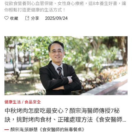
從飲食營養到心血管保健、女性身心療癒，這8本養生好書，讓
你輕鬆打造更健康的生活方式！
2025/09/24
收藏
分享
健康生活
食品安全
中秋烤肉怎麼吃最安心？顏宗海醫師傳授7秘
訣，挑對烤肉食材、正確處理方法《食安醫師
的無毒餐桌》
顏宗海,張靜慧《食安醫師的無毒餐桌》