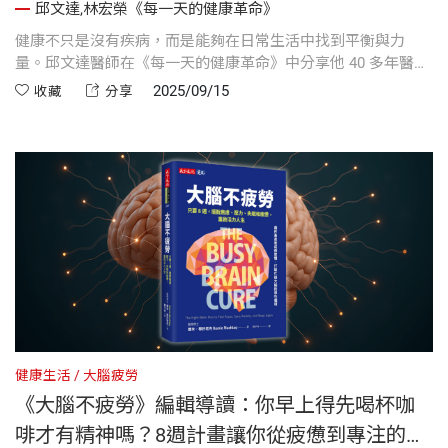
邱文達,林宏榮《每一天的健康革命》
健康不只是沒有疾病，而是能夠在日常生活中找到平衡與力
量。邱文達醫師在《每一天的健康革命》中分享他 40 多年醫療
現場與政策推動的體悟，指出真正能守護我們的不是昂貴的藥
2025/09/15
收藏
分享
物與儀器，而是「生活」。
健康生活
大腦疲勞
《大腦不疲勞》編輯導讀：你早上得先喝杯咖
啡才有精神嗎？8週計畫讓你從疲憊到專注的完