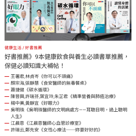
健康生活
好書推薦
好書推薦》9本健康飲食與養生必讀書單推薦，
保健必讀知識大補帖！
王署君,林貞岑《你可以不頭痛》
顏宗海,張靜慧《食安醫師的無毒餐桌》
蕭捷健《碳水循環》
陳晉興,許瑞芬,葉宜玲,朱芷君《精準營養與肺癌治療》
楊中美,黃靜宜《好眼力》
吳明珠《吳明珠醫師的文明病處方——耳聰目明，過上聰明
人生》
江晨恩《江晨恩醫師心血管診療室》
許瑞云,鄭先安《女性心療法──妳要好好的》