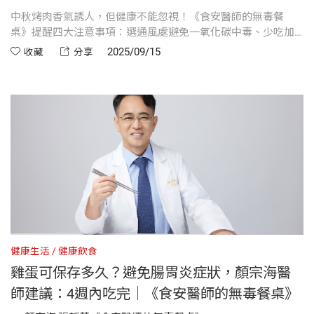
中秋烤肉香氣誘人，但健康不能忽視！《食安醫師的無毒餐
桌》提醒四大注意事項：選通風處避免一氧化碳中毒、少吃加
工肉防致癌物、分開處理生熟食、防止細菌汙染、避免食物烤
2025/09/15
收藏
分享
焦。另公開七大健康烤肉秘訣：多蔬果搭配、避免烤焦、減少
醃製、低鈉醬料、先水煮再烤、善用鋁箔紙、減少脂肪與內
臟。守住食安，安心享受中秋美味！
健康生活
健康飲食
雞蛋可保存多久？避免腸胃炎症狀，顏宗海醫
師建議：4週內吃完｜《食安醫師的無毒餐桌》