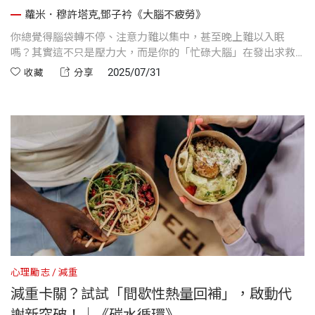
整轉變
蘿米．穆許塔克,鄧子衿《大腦不疲勞》
你總覺得腦袋轉不停、注意力難以集中，甚至晚上難以入眠
嗎？其實這不只是壓力大，而是你的「忙碌大腦」在發出求救
訊號！腦神經權威蘿米．穆許塔克醫師在《大腦不疲勞》中透
2025/07/31
收藏
分享
過8週治療計畫與SHIFT五大關鍵，教你找回專注力、睡眠品質
與大腦活力，走出長期焦慮與疲憊的惡性循環。
心理勵志
減重
減重卡關？試試「間歇性熱量回補」，啟動代
謝新突破！｜《碳水循環》