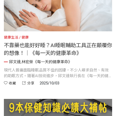
健康生活
健康
不靠藥也能好好睡？AI睡眠輔助工具正在顛覆你
的想像！｜《每一天的健康革命》
邱文達,林宏榮《每一天的健康革命》
現代人普遍面臨睡眠品質不佳的困擾，不少人尋求自然、有效
的助眠方式。隨著AI技術進步，邱文達執行長在《每一天的健
康革命》特別提到從穿戴式裝置到智慧應用程式，AI不僅能追
2025/10/03
收藏
分享
蹤睡眠數據，還能提供個人化的睡眠建議，幫助我們入睡更
快、休息更深。