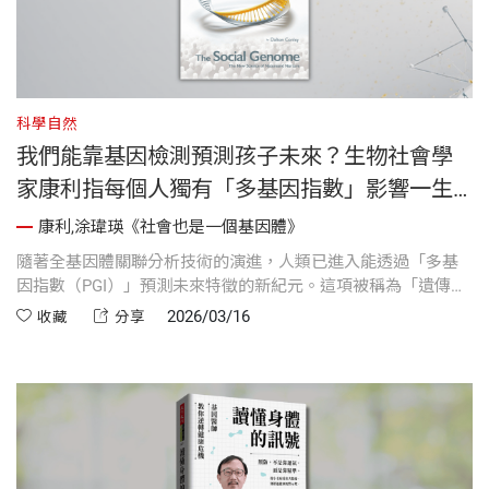
科學自然
我們能靠基因檢測預測孩子未來？生物社會學
家康利指每個人獨有「多基因指數」影響一生
《社會也是一個基因體》
康利,涂瑋瑛《社會也是一個基因體》
隨著全基因體關聯分析技術的演進，人類已進入能透過「多基
因指數（PGI）」預測未來特徵的新紀元。這項被稱為「遺傳信
用評分」的數據，能彙整數千個微小基因變異，預估個體的學
2026/03/16
收藏
分享
業成就、健康風險甚至心理疾病機率。然而，生物社會學家康
利強調，基因並非孤立的決定因素，它與社會環境如「莫比烏
斯環」般交織，基因會影響我們經歷的世界，而環境結構則決
定了基因最終如何顯現。理解這套複雜的交互作用，我們才能
看透命運成敗的真相，並在基因預測時代中找到社會公平的新
路徑。