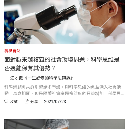
科學自然
面對越來越複雜的社會環境問題，科學思維是
否還能保有其優勢？
江才健《一生必修的科學思辨課》
科學議題愈來愈引起諸多爭議，與科學思維的愈益深入社會活
動，息息相關，但是隨著社會議題複雜度的日益增加，科學思
維過往的優勢便愈益的顯現局限。
2021/07/23
收藏
分享