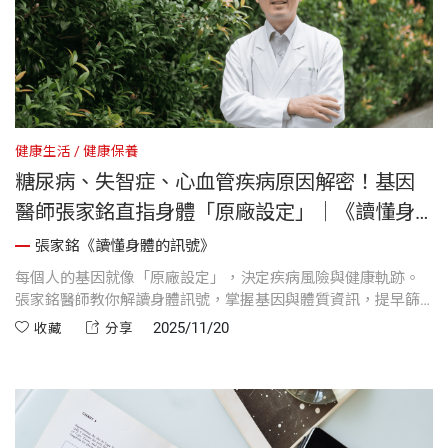
健康生活
健康保養
糖尿病、失智症、心血管疾病原因解密！基因
醫師張家銘直指身體「原廠設定」｜《讀懂身
體的訊號》前言
張家銘《讀懂身體的訊號》
每個人的基因就像「原廠設定」，決定疾病風險與健康軌跡。
張家銘醫師教你解讀身體訊號，掌握基因與體質資訊，提早篩
檢、選擇適合生活方式與治療方案，真正逆轉健康危機。
2025/11/20
收藏
分享