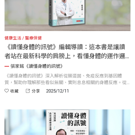
健康生活
醫療保健
《讀懂身體的訊號》編輯導讀：這本書是讓讀
者站在最新科學的肩膀上，看懂身體的運作邏
輯！
張家銘《讀懂身體的訊號》
《讀懂身體的訊號》深入解析從腸道菌、免疫反應到基因體
質，幫助你理解那些看似無關、實則息息相關的身體反應。從
現在開始，與其盲目追求健康方法，不如學會與身體建立對
2025/12/11
收藏
分享
話，找出專屬於你的調整策略。