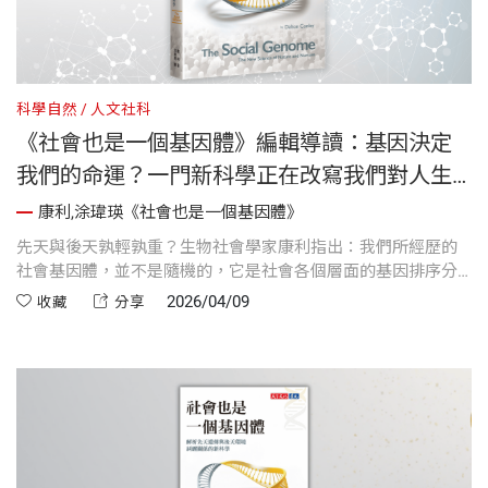
科學自然
人文社科
《社會也是一個基因體》編輯導讀：基因決定
我們的命運？一門新科學正在改寫我們對人生
的認知！
康利,涂瑋瑛《社會也是一個基因體》
先天與後天孰輕孰重？生物社會學家康利指出：我們所經歷的
社會基因體，並不是隨機的，它是社會各個層面的基因排序分
類（也就是物以類聚）所造成的結果。透過將生物科學和人類
2026/04/09
收藏
分享
社會科學結合在一起，能夠對個人潛力和社會動態提出更細
緻、強有力的分析。