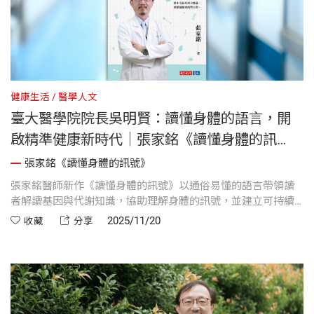
健康生活
醫學人文
臺大醫學院院長吳明賢：讀懂身體的語言，開
啟精準健康新時代｜張家銘《讀懂身體的訊
號》推薦序
張家銘《讀懂身體的訊號》
張家銘醫師新作《讀懂身體的訊號》以通俗易懂的語言帶領讀
者解讀基因與代謝知識，協助理解身體的訊號，並建立可持續
的健康策略。臺大醫學院院長吳明賢肯定本書在精準健康、慢
2025/11/20
收藏
分享
性病預防與健康教育上的深度與實用性，是現代人提升健康掌
控力的重要讀物。