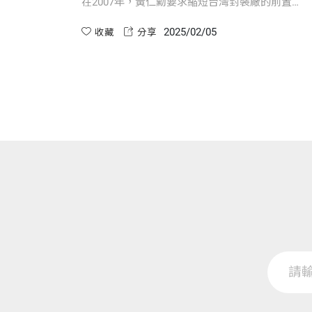
在2007年，黃仁勳要求縮短台灣封裝廠的前置時
間，最終黃仁勳的「光速排程法」概念最終啟發
2025/02/05
了蕭奎斯特不僅顛覆了她的營運思維，還將輝達
收藏
分享
的生產週期縮短至13天...