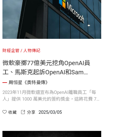
財經企管
人物傳記
微軟豪擲77億美元挖角OpenAI員
工、馬斯克起訴OpenAI和Sam
Altman —— 一場AI界的權力遊戲｜
周恒星《奧特曼傳》
全球首部獨家採訪傳記《奧特曼傳》
2023年11月微軟還宣布為OpenAI離職員工「每
人」提供 1000 萬美元的簽約獎金，這將花費 77
億美元。這筆交易的開價遠遠超過所有想從
2025/03/05
OpenAI 挖走員工的同行競爭者。但與直接收購
收藏
分享
OpenAI 相比，微軟還是節省 823 億美元。而就
在週一，微軟的市值在短短 1 小時就增加 1150
億美元...