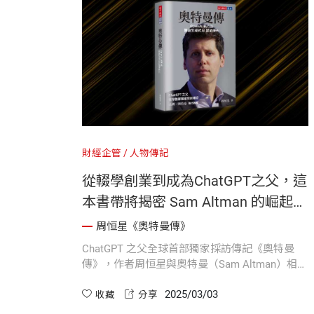
財經企管
人物傳記
從輟學創業到成為ChatGPT之父，這
本書帶將揭密 Sam Altman 的崛起之
路！｜《奧特曼傳》編輯導讀
周恒星《奧特曼傳》
ChatGPT 之父全球首部獨家採訪傳記《奧特曼
傳》，作者周恒星與奧特曼（Sam Altman）相識
將近十年，他以親身經歷與第一手資訊，詳細講
2025/03/03
述 OpenAI 創立至今的關鍵事件與人物，帶領讀
收藏
分享
者親歷 AI 跌宕起伏的大事，讓讀者認識真實的奧