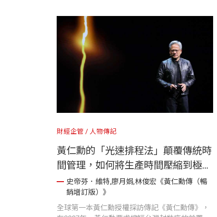
特曼。
財經企管
人物傳記
黃仁勳的「光速排程法」顛覆傳統時
間管理，如何將生產時間壓縮到極
限？
史帝芬．維特,廖月娟,林俊宏《黃仁勳傳（暢
銷增訂版）》
全球第一本黃仁勳授權採訪傳記《黃仁勳傳》，