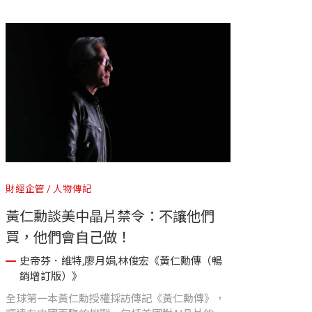
如何憑藉過人的遠見與決策力，將人工智慧推向
新的高度，並改變世界。
財經企管
人物傳記
黃仁勳談美中晶片禁令：不讓他們
買，他們會自己做！
史帝芬．維特,廖月娟,林俊宏《黃仁勳傳（暢
銷增訂版）》
全球第一本黃仁勳授權採訪傳記《黃仁勳傳》，