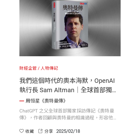
財經企管
人物傳記
我們這個時代的奧本海默，OpenAI
執行長 Sam Altman｜全球首部獨家
採訪傳記《奧特曼傳》
周恒星《奧特曼傳》
ChatGPT 之父全球首部獨家採訪傳記《奧特曼
傳》，作者回顧與奧特曼的相識過程，形容他具
備真誠與謙遜的氣質，在浮躁的矽谷中尤為難
2025/02/18
得。如今，奧特曼因其在人工智慧領域的影響力
收藏
分享
及對全球科技安全的深思，被許多媒體稱作「我