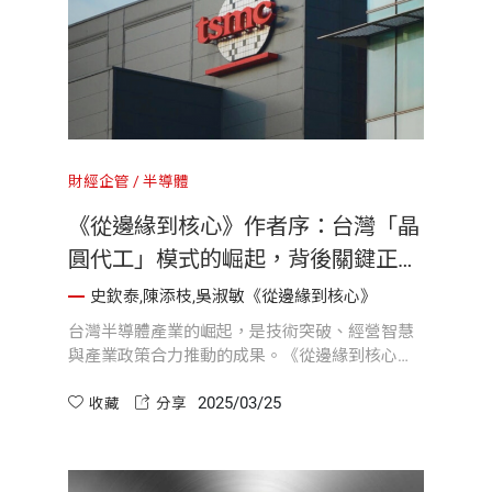
財經企管
半導體
《從邊緣到核心》作者序：台灣「晶
圓代工」模式的崛起，背後關鍵正是
「誠信」的企業文化
史欽泰,陳添枝,吳淑敏《從邊緣到核心》
台灣半導體產業的崛起，是技術突破、經營智慧
與產業政策合力推動的成果。《從邊緣到核心》
的三位作者史欽泰、陳添枝、吳淑敏回溯半導體
2025/03/25
產業從無到有、從邊緣到核心的發展歷程，透過
收藏
分享
歷史縱深的台灣視角，帶領讀者理解台灣如何憑
藉創新精神與堅持不懈，奠定今日的半導體榮
光。...