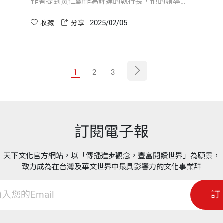
作者提到黃仁勳作為輝達的執行長，他的領導風
格充滿矛盾：他一方面嚴厲批評員工，公開展示
2025/02/05
錯誤以讓其他人汲取教訓；另一方面，他也以情
收藏
分享
感聯繫員工，甚至在困難時給予無私幫助 ...
1
2
3
訂閱電子報
天下文化官方網站，以「傳播進步觀念，豐富閱讀世界」為願景，
致力成為在台灣及華文世界中最具影響力的文化事業群
訂