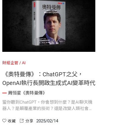
財經企管
AI
《奧特曼傳》：ChatGPT之父，
OpenAI執行長開啟生成式AI變革時代
周恒星《奧特曼傳》
當你聽到ChatGPT，你會想到什麼？是AI聊天機
器人？是顛覆產業的技術？還是改變人類社會的
革命性工具？ 本書將帶你深入了解這場變革的核
2025/02/14
心推手——山姆．奧特曼（Sam Altman），這位
收藏
分享
被譽為「下一個賈伯斯、馬斯克」的矽谷奇才，