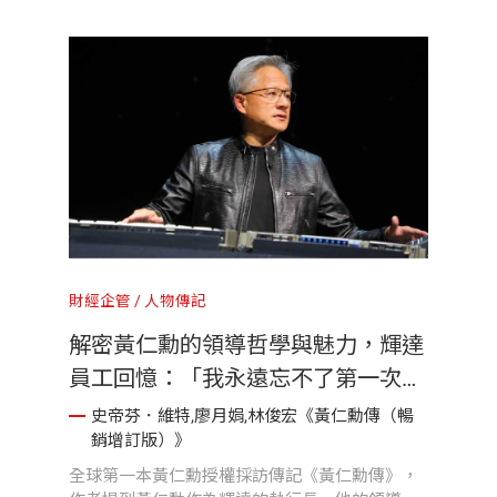
們這個時代的奧本海默」。
財經企管
人物傳記
解密黃仁勳的領導哲學與魅力，輝達
員工回憶：「我永遠忘不了第一次看
到他大發雷霆的樣子」
史帝芬．維特,廖月娟,林俊宏《黃仁勳傳（暢
銷增訂版）》
全球第一本黃仁勳授權採訪傳記《黃仁勳傳》，