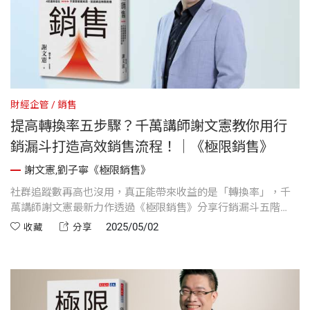
財經企管
銷售
提高轉換率五步驟？千萬講師謝文憲教你用行
銷漏斗打造高效銷售流程！｜《極限銷售》
謝文憲,劉子寧《極限銷售》
社群追蹤數再高也沒用，真正能帶來收益的是「轉換率」，千
萬講師謝文憲最新力作透過《極限銷售》分享行銷漏斗五階
段，教你如何把人氣轉為實際收入，打造有價值的個人品牌。
2025/05/02
收藏
分享