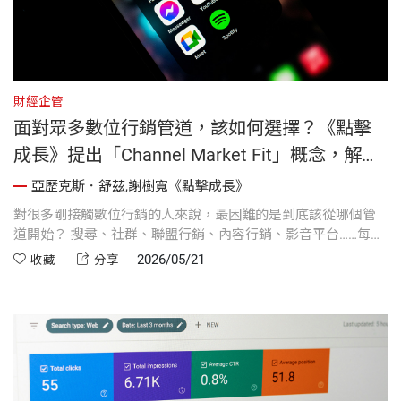
財經企管
面對眾多數位行銷管道，該如何選擇？《點擊
成長》提出「Channel Market Fit」概念，解析
探索、測試與擴大規模的關鍵策略。
亞歷克斯．舒茲,謝樹寬《點擊成長》
對很多剛接觸數位行銷的人來說，最困難的是到底該從哪個管
道開始？ 搜尋、社群、聯盟行銷、內容行銷、影音平台……每個
管道都有人成功，也都有人失敗。《點擊成長》這章很精彩地
2026/05/21
收藏
分享
提出一個觀念：「Channel Market Fit（管道市場契合度）」是
真實存在的。 有些產品天生適合某些管道，一旦找到有效管
道，就不該輕易放棄；但在找到之前，又必須持續探索與測
試。這段內容不只是在談行銷，更像是在談成長策略與資源配
置。