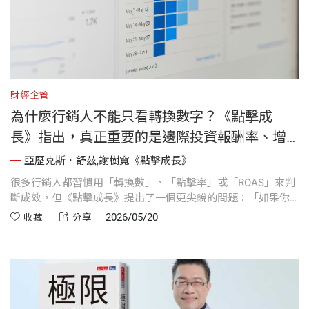
維。
財經企管
為什麼行銷人不能只看轉換數字？《點擊成
長》指出，真正重要的是邊際投資報酬率、增
幅效果，以及每位用戶的生命週期價值。
亞歷克斯．舒茲,謝樹寬《點擊成長》
很多行銷人都習慣用「轉換數」、「點擊率」或「ROAS」來判
斷成效，但《點擊成長》提出了一個更尖銳的問題：「如果你
什麼都不做，這些轉換還會不會發生？」 真正優秀的行銷，不
2026/05/20
收藏
分享
只是把預算花出去，而是能清楚回答：每多花一塊錢，究竟替
公司多賺了多少？書中進一步拆解邊際投資報酬率（Marginal
ROI）、增幅效果（Incrementality）與生命週期價值（LTV）等
核心概念，重新定義什麼才是真正有效的成長。