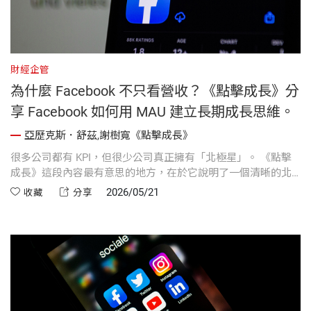
財經企管
為什麼 Facebook 不只看營收？《點擊成長》分
享 Facebook 如何用 MAU 建立長期成長思維。
亞歷克斯．舒茲,謝樹寬《點擊成長》
很多公司都有 KPI，但很少公司真正擁有「北極星」。 《點擊
成長》這段內容最有意思的地方，在於它說明了一個清晰的北
極星指標，如何影響一家公司的產品、文化、商業模式，甚至
2026/05/21
收藏
分享
日常決策。 Facebook 早期選擇把「每月活躍用戶（MAU）」
而不是營收當成核心目標，看似簡單，背後其實是一種非常強
烈的長期思維：任何賺錢方式，都不能傷害用戶持續使用產
品。 這也讓許多原本需要高層裁決的爭論，在團隊內部就能被
快速解決。