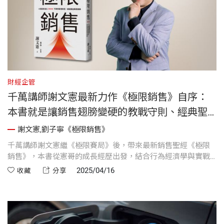
財經企管
千萬講師謝文憲最新力作《極限銷售》自序：
本書就是讓銷售翅膀變硬的教戰守則、經典聖
經！
謝文憲,劉子寧《極限銷售》
千萬講師謝文憲繼《極限賽局》後，帶來最新銷售聖經《極限
銷售》，本書從憲哥的成長經歷出發，結合行為經濟學與實戰
技巧，拆解跨產業都適用的銷售底層邏輯，是一部兼具故事性
2025/04/16
收藏
分享
與實用性的銷售進化全攻略。