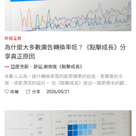
財經企管
為什麼大多數廣告轉換率低？《點擊成長》分
享真正原因
亞歷克斯．舒茲,謝樹寬《點擊成長》
多數人以為，提升轉換率靠的是更精準的投放、更厲害的文
案，或更漂亮的設計。 但《點擊成長》提出一個更根本的觀
點：真正有效的方法，往往只是「減少步驟」。 從 Amazon 的
2026/05/21
收藏
分享
一鍵購買、Shopify 的 Shop Pay，到 Meta 的名單型廣告，所有
高轉換產品背後都有同一個原則——盡可能降低用戶行動的摩擦
成本。甚至最理想的情況，是讓用戶根本不需要離開廣告，就
能直接完成轉換。 這段內容除了談轉換流程，也談到一個很真
實的行銷現場：設計美學與轉換率之間，經常存在衝突。而作
者提出的「綠色大按鈕測試」，至今仍是非常經典的成長思