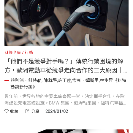
財經企管
行銷
「他們不是競爭對手嗎？」傳統行銷困境的解
方，歐洲電動車從競爭走向合作的三大原因｜
《科特勒談新行銷》
菲利浦．科特勒, 陳就學,許丁宦,傑克．姆斯里,林步昇《科特
勒談新行銷》
數年前，世界各地的主要車廠齊聚一堂，決定攜手合作，在歐
洲建設充電基礎設施。BMW 集團、戴姆勒集團、福特汽車福斯
汽車、奧迪、保時捷集結各自資源。他們擬定了建設充電站的
2024/01/02
收藏
分享
計畫，支援即將推出的電動車。看看這些業者，你可能會想
問：「他們不是競爭對手嗎？」