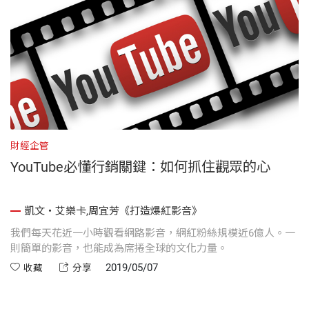
財經企管
YouTube必懂行銷關鍵：如何抓住觀眾的心
凱文・艾樂卡,周宜芳《打造爆紅影音》
我們每天花近一小時觀看網路影音，網紅粉絲規模近6億人。一
則簡單的影音，也能成為席捲全球的文化力量。
2019/05/07
收藏
分享