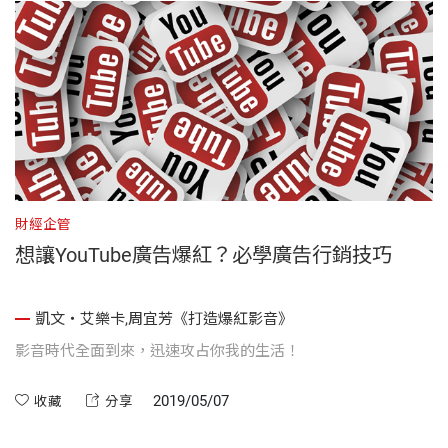
財經企管
想讓YouTube廣告爆紅？必學廣告行銷技巧
凱文・艾樂卡,周宜芳《打造爆紅影音》
影音時代全面到來，迅速攻占你我的生活！
2019/05/07
收藏
分享