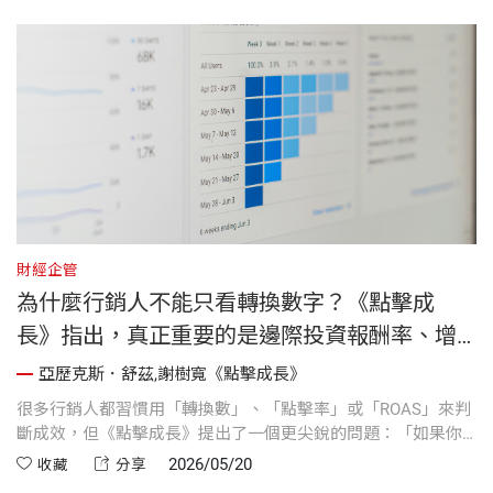
財經企管
為什麼行銷人不能只看轉換數字？《點擊成
長》指出，真正重要的是邊際投資報酬率、增
幅效果，以及每位用戶的生命週期價值。
亞歷克斯．舒茲,謝樹寬《點擊成長》
數
很多行銷人都習慣用「轉換數」、「點擊率」或「ROAS」來判
點
斷成效，但《點擊成長》提出了一個更尖銳的問題：「如果你
。
什麼都不做，這些轉換還會不會發生？」 真正優秀的行銷，不
2026/05/20
收藏
分享
只是把預算花出去，而是能清楚回答：每多花一塊錢，究竟替