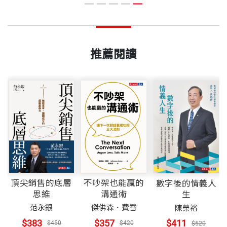
公司多賺了多少？書中進一步拆解邊際投資報酬率（Marginal
ROI）、增幅效果（Incrementality）與生命週期價值（LTV）等
核心概念，重新定義什麼才是真正有效的成長。
推薦閱讀
頂尖銷售的底層
不吵架也能贏的
數字後的情義人
思維
溝通術
生
范永銀
傑佛森．費雪
陳榮裕
$383
$357
$411
$450
$420
$520