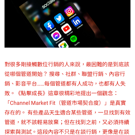
對很多剛接觸數位行銷的人來說，最困難的是到底該
從哪個管道開始？ 搜尋、社群、聯盟行銷、內容行
銷、影音平台……每個管道都有人成功，也都有人失
敗。《點擊成長》這章很精彩地提出一個觀念：
「Channel Market Fit（管道市場契合度）」是真實
存在的。 有些產品天生適合某些管道，一旦找到有效
管道，就不該輕易放棄；但在找到之前，又必須持續
探索與測試。這段內容不只是在談行銷，更像是在談