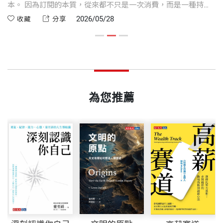
印刷規格
黑白
前
本。 因為訂閱的本質，從來都不只是一次消費，而是一種持續
錢
「至於何時開始學，拿我來說，應該是大學或研究所
戲》、《贏在邏輯思考力：玩一場擴張邊界的遊戲》
16 #理解欲望 花錢買貴一點的東西比較好？
更
付費的習慣。如果沒有真正使用，再便宜的訂閱，都是浪費。
錢
關於需要與想要
2026/05/28
收藏
分享
吧……」
等。
所以，比起在乎單次價格划不划算，更重要的是定期檢視：這
17 #延遲滿足 先花錢和後花錢，有何不同？
．
想要很多，需要很少
些花出去的錢，是否真的持續為自己創造價值。
ISBN
9786264179614
18 #跨越圈子 該花錢買商務艙，還是經濟艙？
．
金錢是種公平的選擇，價格是種能力的取捨
簡單來說，財務或財商，就是該從專業領域學起，就
Podcast：郝聲音
19 #無形成本 該花錢坐公車捷運，還是搭計程車？
是大人世界才需要開始理解的概念。直到我在大陸金
FB：郝旭烈 Caesar
20 #長期效益 該花錢買貴一點的跑鞋嗎？
頁數
304
融業工作的時候，有次和一位企業的執行長聊天，才
IG：郝旭烈／郝哥（@caesarhao_official）
21 #自動機制 花錢不知節制，怎麼辦？
為您推薦
大大顛覆了我原有「專業迷思」的想法。這位執行長
22 #眼見為憑 用現金和信用卡花錢，不一樣嗎？
是二代的接班人，父親創業的時候是做五金起家。後
23 #賺取時間 該不該花錢買掃地機器人？
重量
446
來他強化研發跟上時代趨勢，轉經營電子相關零配
24 #少走彎路 該請專業老師教唱歌嗎？
件，便成為電腦和手機的重要供應商。
25 #無形流失 要不要花錢訂閱線上服務？
26 #小心想要 需要花錢買第二台自行車嗎？
記得有回我們在聊天，我就特別問他：身為一位成功
的經營者、企業家，他多久看一次財務報表？或是怎
PART4
花錢與生活享受
麼分析財報，來了解公司的經營狀況，並且訂出未來