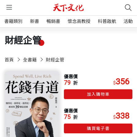
書籍類別
新書
暢銷書
懷念高教授
科普啟航
活動
財經企管
首頁
全書籍
財經企管
優惠價
356
79
$
折
加入購物車
優惠價
338
75
$
折
購買電子書