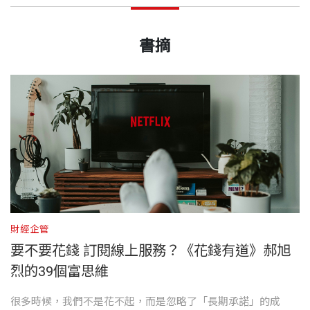
「知道怎麼付出，才能怎麼獲得。
因為花錢有道，所
自序
郝旭烈 作者
花錢有道，幸福三得：懂得花、捨得花、值得
PART2
花錢與心理決策
出版日期
2026/05/29
以才會得到。」
花
Podcast「郝聲音」節目主持人、台灣科技業與金融
書摘
業出身的講師與斜槓作家。
08 #成就動機 想買但買不起，怎麼辦？
關於花錢本質
因為付出才會獲得
書號
BCB916
09 #更多選擇 面對通貨膨脹，要怎麼花錢？
．
花錢是一種付出，付出才能夠得到
不是獲得才要付出
畢業於清華大學工業工程學系、政治大學企業管理研
10 #隱形成本 咖啡第二杯半價，該花錢買兩杯嗎？
．
花錢更多是一種看法，更多是一種思維
究所。曾任新加坡淡馬錫集團富登金融控股公司董事
11 #心理帳戶 別人送的電影票掉了，該花錢再買一
出版社
天下文化
自己研究所學習的專業主修是財務管理，畢業後常常
總經理及行政副總暨財務長；力晶半導體集團總經理
張嗎？
關於選擇與取捨
和別人聊天，不時會有人問我：「財務思維和財商應
特助、經營企劃處長；台積電財務高階主管、PMP專
12 #機會成本 花錢吃牛排，就吃不下義大利麵
．
沒法決定花錢的價格，可以決定花錢的選擇
用，到底應該學什麼？更重要的是，應該什麼時候開
案管理師；大亞創業投資股份有限公司執行合夥人。
裝幀
平裝
13 #沉沒成本 舞台劇不好看，下半場可以離開嗎？
．
除了花錢的取捨，更在乎有能力選擇
始學會比較好？」
財經企管
財
出版多本暢銷著作：《財富自由心理學》（與蔡宇哲
PART3
花錢的策略與選擇
關於價值與認知
要不要花錢 訂閱線上服務？《花錢有道》郝旭
開本
14.8×21.0×1.85cm
說實話，一開始我的答案都是，「如果要說學什麼，
合著）、《致富覺察》、《人生成為》、《享受蛻
．
我們無法賺取認知外的財富
烈的39個富思維
應該就要從學習會計或三張財務報表吧……」
變》、《好懂秒懂的財務課》系列、《富小孩與窮小
14 #培養能力 盡量不花錢，是不是比較好？
．
存知識、存能力、存人心
孩》系列、《專案管理：玩一場從不確定到確定的遊
風
很多時候，我們不是花不起，而是忽略了「長期承諾」的成
很
15 #顧此失彼 買便宜一點、少花錢真的好嗎？