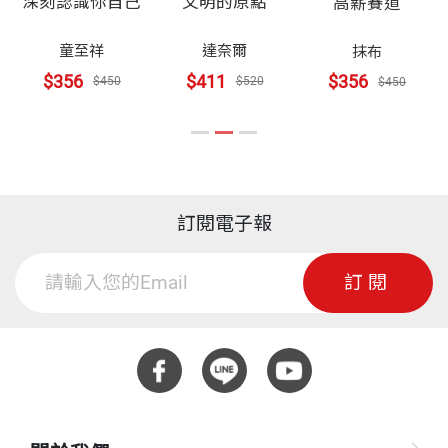
深刻認識你自己
文明的原點
高薪賽道
的策略？
27 #擴展視野 每年花錢去旅遊，好不好？
童至祥
達奈爾
抹布
28 #提升價值 總是花錢買書和學習到底好不好？
沒想到他想都不想就對我說：「我不看三表的，那個
$356
$411
$356
$450
$520
$450
29 #知所進退 可以花錢買樂透嗎？
是給財務會計人員看的。我自己則是每天只看三
30 #適可而止 花錢是把錢「變成喜歡的樣子」？
本。」
31 #情緒價值 生日、情人節該花錢買禮物嗎？
32 #用錢花錢 賺錢之後，該花錢買奢侈品來犒賞自
「啊？三本？什麼是三本？」我驚訝又好奇的問道。
己嗎？
訂閱電子報
33 #關係無價 和朋友吃飯，花錢請客划算嗎？
「喔……就是存摺本、記帳本，還有記事本。」他一
34 #規避焦慮 朋友聚餐應該AA制，各付各的嗎？
訂閱
臉篤定，不疾不徐的說著。他告訴我，並不是他不懂
三表，而是在經營管理公司的時候，要關注即時攸關
PART5
花錢與投資
的資訊，就要回到什麼是「有用」跟「有價值」的底
層邏輯，而不要受限於專業或我們心中的框架。
35 #樂在其中 花錢投資，應該買股票還是買債券？
36 #循序漸進 一定要先花錢，才能賺到錢嗎？