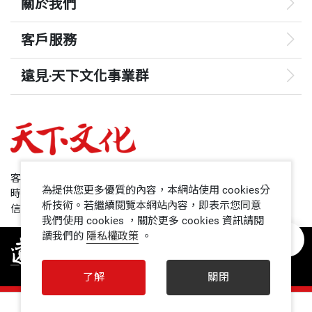
「就像存摺本，對於現金狀況的反應，肯定比現金流
關於我們
37 #信用無價 可以向別人借錢來花錢嗎？
量表還要更加的準確。畢竟，現金流量表是從銀行的
38 #形影不離 花錢投資買黃金，真的是最「保值」
客戶服務
資料而來，不僅在製作報表時，有時間上的差異，而
嗎？
且因為是人為製作，還可能有錯誤。但是，存摺本裡
遠見‧天下文化事業群
​39 #規避風險 是否需要花錢購買「保險」？
面的現金流，一定是更加即時和準確。所以存摺本，
遠見
對我的決策更加重要。」
哈佛商業評論
聽他說到這裡，我竟完全無法反駁。
50+
客服專線：+886 2 2662-0012
為提供您更多優質的內容，本網站使用 cookies分
時間：週一~週五9:00~12:30;13:30~17:00
「此外，如果我對於供應商還有客戶，在交易往來上
領導影響力學院
析技術。若繼續閱覽本網站內容，即表示您同意
信箱：service@cwgv.com.tw
我們使用 cookies ，關於更多 cookies 資訊請閱
面沒有任何的預收、預付，或是應收、應付，那麼我
讀我們的
隱私權政策
。
1號課堂
的存摺本，也幾乎就是我的損益表。」
未來親子
了解
關閉
「有道理啊……」我心想。
人文空間
0