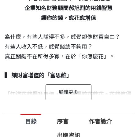
企業知名財務顧問郝旭烈的用錢智慧
讓你的錢，愈花愈增值
為什麼，有些人賺得不多，感覺卻像財富自由？
有些人收入不低，感覺錢總不夠用？
真正關鍵不在所得多寡，在於「你怎麼花」。
▍
讓財富增值的「富思維」
「知道花錢提升身價，才知值得該花就花。
花錢值得
創造價值，才讓人生擁有品質。」
目錄
序言
作者簡介
我們以為自己在理性消費——
其實買的是焦慮、是別人眼中的自己。
出版資訊