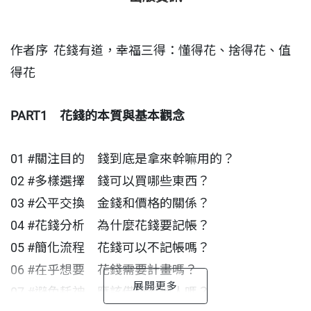
我們以為省錢是美德——
卻賠上了更昂貴的健康、時間和機會。
作者序 花錢有道，幸福三得：懂得花、捨得花、值
真正的財務自由，不是戶頭有多少個零，
得花
是每一筆支出，都花在讓自己自由的地方。
PART1
花錢的本質與基本觀念
．懂得花
：錢換的不是東西，是你真正想要的生活。
．捨得花
：不花錢的代價，有時比花錢更高。
01 #關注目的 錢到底是拿來幹嘛用的？
．值得花
：花錢，花的從來不是錢，而是智慧。
02 #多樣選擇 錢可以買哪些東西？
03 #公平交換 金錢和價格的關係？
本書將帶你跨越「省小錢」的思考陷阱，練就富思維
04 #花錢分析 為什麼花錢要記帳？
──讓每一分錢，愈花愈增值。
05 #簡化流程 花錢可以不記帳嗎？
06 #在乎想要 花錢需要計畫嗎？
▍
你以為花錢是數學題，其實是一道選擇題
07 #避免耗神 應該借錢給他人嗎？