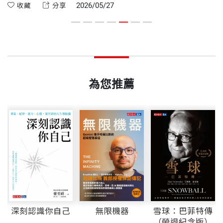
，
戰」。CERN實驗室最終克服歐洲國家的政治考量，果斷擁抱
用
——高登．布朗（Gordon Brown），英國前首相
2026/05/27
收藏
分享
第13章 設計缺陷：當網路淪為極化世界與成癮的工
esearch, CERN），這個國際高能物理實驗室位於瑞
廖月娟 譯者
守
TCP/IP協定。在此背景下，提姆・伯納斯-李對早期階層式檔案
帶
具
。
傳輸（FTP）的局限感到不滿，開始在喝咖啡的空檔構思一種路
任
士日內瓦，是同類型研究單位中有史以來規模最大、
美國西雅圖華盛頓大學比較文學碩士。曾獲誠品好讀
ISBN
9786264179249
本
徑獨立的全新資訊架構，最終成為改變世界的偉大發明。
後
彭博公司早在網際網路時代來臨前就開始經營電腦網
最複雜的實驗室。CERN的使命是探索物質的最終本
報告2006年度最佳翻譯人、2007年金鼎獎最佳翻譯
第14章 網路契約：重塑數位社會的信任基石
路，也是這波由伯納斯－李與全球資訊網掀起的巨大
質，解答「物質是什麼？從何而來？」等問題。為
人獎、2008年吳大猷科普翻譯銀籤獎。譯作繁多，包
頁數
400
變革浪潮中，最早期的受益者之一。他的著作提供一
此，CERN在巨大的環狀加速器中讓次原子粒子沿軌
括《賈伯斯傳》、《你要如何衡量你的人生？》、
為您推薦
第15章 Inrupt與Solid協定：奪回數據主權的下一戰
個引人入勝的視角，讓我們一窺這項改變世界的發明
道運行，並持續提升粒子束的能量，使兩束高速粒子
《旁觀者》、《謝謝你遲到了》等數十冊。
是如何起源與演進，以及我們該如何駕馭其潛力，使
在偵測器中對撞，以觀察產生的現象。我協助開發程
重量
579
第16章 智慧型機器：當代理程式接管網路
其成為向善的力量。
式碼，讓成千上萬的電腦和儀器設備能夠互通訊息。
第17章 注意力經濟與意圖導向：奪回你的專注力
——麥可．彭博（Michael Bloomberg），彭博與彭博
在CERN的工作相當有趣。這裡匯聚各國的研究計畫
慈善基金會創辦人、2002 至2013 年紐約市長
和工作人員，配備多種不同類型的電腦：電腦中心裡
第18章 春天的跡象：去中心化網路的未來願景
有大型主機系統，控制中心裡有工作站電腦，加速器
隧道內則有安裝微處理器。整個加速器呈環形，圓周
在這本充滿活力的回憶錄中，提姆．伯納斯－李爵士
致謝
深刻認識你自己
無限機器
雪球：巴菲特傳
長達27公里，建造在地底下300公尺的位置。為了管
（榮退紀念版）