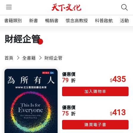
書籍類別
新書
暢銷書
懷念高教授
科普啟航
活動
財經企管
首頁
全書籍
財經企管
優惠價
435
79
$
折
加入購物車
優惠價
413
75
$
折
購買電子書