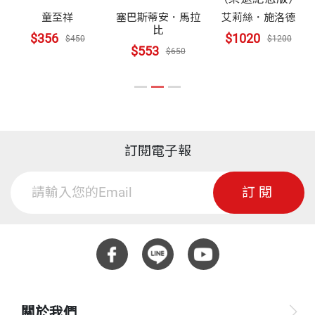
透過謙遜、扣人心弦且激勵人心的個人故事，親自帶
理這些複雜的系統，我需要一個功能強大的資訊系統
童至祥
塞巴斯蒂安．馬拉
艾莉絲．施洛德
領我們回顧網路的誕生與演進。這不只是一段歷史，
圖片來源
比
$356
$1020
（其實，他們更需要），才能整合不同的計畫、計算
$450
$1200
更是一份見證人類與科技潛力的非凡個人宣言，也是
$553
$650
機系統、各個團隊，以及所有參與人員和他們的想法
一個關鍵的提醒：當AI開始劇烈改變我們的生活時，
（但他們並非真的知道自己需要什麼）。
我們必須像他一樣努力，確保科技的發展是為了培養
所有人的創造力、協作精神與同理心。
我反覆思索，究竟該如何落實這套系統。到了1988年
前後，一個構想逐漸清晰：或許能將兩種現有的電腦
訂閱電子報
——露絲．波拉特（Ruth Porat），Alphabet 與Googl
技術結合為單一平台。第一種技術是網際網路，這套
e 總裁兼投資長
訂閱
協定能讓電腦相互通訊。第二種技術則是超文本，能
為技術手冊或日記等一般文件加入「連結」，賦予這
些文字全新的生命力。我相信，這些連結能讓使用者
在網路世界中輕鬆穿梭與瀏覽。
這種去中心化的架構能為創造力帶來網路效應：隨著
關於我們