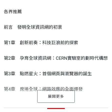
散。
各界推薦
然而，今日的網路發展卻逐漸偏離他的初衷。開放平
前言 發明全球資訊網的初衷
台被少數科技巨頭壟斷，成為利用數據牟利、操控注
意力與散播假訊息的封閉體系。當AI技術全面滲透資
第1章 創新前奏：科技巨浪前的探索
訊流動，演算法開始塑造我們所見的世界，數據主權
的流失成為當代最迫切的挑戰。
第2章 孕育全球資訊網：CERN實驗室的劃時代構想
在這本書中，提姆爵士帶領讀者回到CERN的起點，
第3章 點燃星火：首個網頁與瀏覽器的誕生
逐步剖析全球資訊網如何誕生、擴張，以及走向失
衡，並直指數位監控與平台權力所帶來的結構性風
第4章 席捲全球：網路效應的全面爆發
險。
第5章 制定規則：網路治理與W3C的挑戰
面對失控的現況，他正推動一場全新的網路架構重
前言 發明全球資訊網的初衷
本書不只是一部自傳。伯納斯－李在書中深刻記錄全
提姆．伯納斯－李 作者