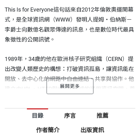
This Is for Everyone這句話來自2012年倫敦奧運開幕
式，是全球資訊網（WWW）發明人提姆・伯納斯－
李爵士向數億名觀眾傳達的訊息，也是數位時代最具
象徵性的公開訊號。
1989年，34歲的他在歐洲核子研究組織（CERN）提
出改變人類歷史的構想：打破資訊孤島，讓資訊能在
開放、去中心化的網路中自由連結、共享與協作。他
建立由URL、HTTP與HTML構成的通用資訊空間，奠
定全球資訊網的基礎架構。
目錄
序言
推薦
雖然他與史帝夫・賈伯斯（Steve Jobs）與比爾蓋茲
（Bill Gates）同年出生，但他不藉這項創新賺取商業
作者簡介
出版資訊
利益，而是選擇讓全球資訊網以開放形式在全世界擴