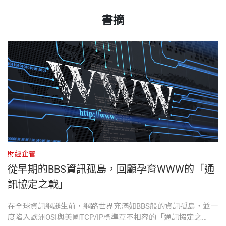
出版日期
2026/05/29
組。透過具體的修復解方，他要讓個人重新掌握數據
球資訊網的發展歷程，並發表一項深遠的宣言：在我
1989年在瑞士的歐洲粒子物理實驗室（CERN）發明
第6章 迎擊浪潮：商業化與開源的路線之爭
書摘
主權，確保AI是為個體服務。
我在34歲時提出全球資訊網（World Wide Web, WW
們邁向二十一世紀的同時，應當如何確保人類始終處
全球資訊網（World Wide Web），之後在全球資訊網
W）的構想。當時，我在瑞士的粒子加速器實驗室擔
書號
BCB912
第7章 成長陣痛：平台壟斷與標準化的角力
於科技發展的核心地位。
協會（W3C）、開放資料研究所（ODI）、全球資訊
我們依然有機會重新設計網路，重建一個真正開放、
任程式設計師，沒有人要求我做這種東西，也幾乎沒
網基金會工作，並開發Solid協定，也是Inrupt公司的
由人擁有、為人所用的數位未來。
第8章 科技與社會：隱私、監控與公民權利
有人預料到這樣的網路日後會有何結果。我沒去過矽
——艾爾．高爾（Al Gore），美國前副總統
技術長和共同創辦人。
出版社
天下文化
谷，和創投毫無關聯，離史丹佛大學（Stanford Univ
第9章 行動網路：智慧型手機帶來的典範轉移
ersity）與麻省理工學院（Massachusetts Institute o
他篤信科技的正面力量，致力於提倡共享標準、全民
伯納斯－李在最偉大的發明家之中依然地位崇高。他
f Technology, MIT）等電腦科學研究中心也很遙遠。
開放網路存取，賦權個人掌控網路，被《時代》雜誌
裝幀
平裝
之所以名留青史，不僅是因為他開創全球資訊網，更
第10章 為所有人：守護開放網路的核心價值
先前，我沒發明過任何東西，沒有專利，沒創過業，
選為二十世紀最具影響力的人物之一。他並榮獲多項
出於他讓所有人都能免費使用。除此之外，他充滿創
財經企管
財
沒管理過團隊，發表的研究論文也只有寥寥數篇。
殊榮，包括首爾和平獎、電腦科學最高榮譽的圖靈
造力的故事仍在續寫：他的Solid 專案正試圖將科技
台
從早期的BBS資訊孤島，回顧孕育WWW的「通
第11章 開放資料：打破資訊孤島的民主實踐
開本
14.8×21×2.45cm
獎。2004年獲頒爵士頭銜，由英國女王伊莉莎白二世
的控制權，交還給真正且理當擁有它的主人，那就是
訊協定之戰」
我工作的地方起初叫做歐洲核子研究理事會（Europe
親自授予功績勳章。
全體人民。
第12章 機器學習：AI時代的機遇與風險
an Council for Nuclear Research），後來改名為歐洲
書
在全球資訊網誕生前，網路世界充滿如BBS般的資訊孤島，並一
1
印刷規格
黑白
力
度陷入歐洲OSI與美國TCP/IP標準互不相容的「通訊協定之
斯
核子研究組織（European Organization for Nuclear R