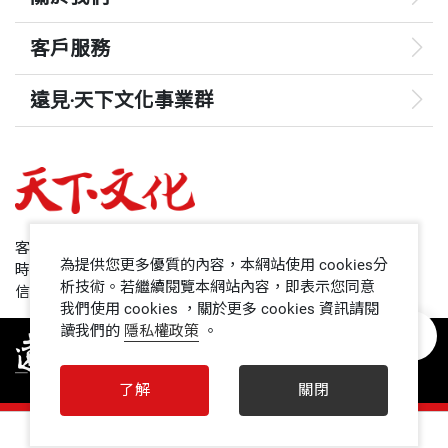
全球數百萬人開始彼此連結、互相分享、相互追蹤，
客戶服務
新的潮流、新的可能性、新的產品便會不斷湧現。如
果每個人能把所有東西放上這個網路，假以時日，網
遠見‧天下文化事業群
路上的內容將無所不包。由於我建構的網路能連結眾
遠見
多的人、系統和國家，我將它命名為全球資訊網。然
而，每次我向人們描繪這個願景，大多數人似乎都覺
哈佛商業評論
得我有點異想天開。
50+
客服專線：+886 2 2662-0012
為提供您更多優質的內容，本網站使用 cookies分
時間：週一~週五9:00~12:30;13:30~17:00
CERN的任務是探索物質的起源，當然不會贊助實驗
領導影響力學院
析技術。若繼續閱覽本網站內容，即表示您同意
信箱：service@cwgv.com.tw
性的網路技術。但我鍥而不捨，持續向上司爭取經
我們使用 cookies ，關於更多 cookies 資訊請閱
讀我們的
隱私權政策
。
1號課堂
費，以開發這個資訊網。我不放過任何討論的機會，
不只在會議上慷慨陳詞，為流露一絲興趣的人在白板
未來親子
了解
關閉
上畫出架構圖，甚至在茶餘飯後也想方設法把話題引
人文空間
0
向於此。我的朋友梅莉・達利茲（Meryl Dalitz）還記