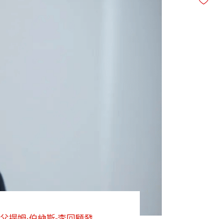
父提姆·伯納斯-李回顧發