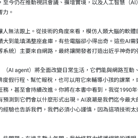
，至今仍在推動視訊會議、擴增實境，以及人工智慧（AI
響力。
乎讓人無法跟上。從技術的角度來看，模仿人類大腦的軟體
積大到能填滿整座倉庫，有些電腦卻小得出奇。這些AI需
PT等系統）主要來自網路，最終讓開發者打造出近乎神奇
」（AI agent）將全面改變日常生活，它們能與網路互
安排度假行程、幫忙報稅，也可以用它來輔導小孩的課業，
任務，甚至會持續改進。你將在本書中看到，我從1990
有預測到它們會以什麼形式出現。AI浪潮是我們迄今最大
的經驗也告訴我們，我們必須小心謹慎，因為這項技術太