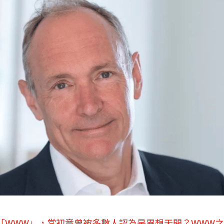
「WWW」，當初竟曾被多數人認為是異想天開？WWW之