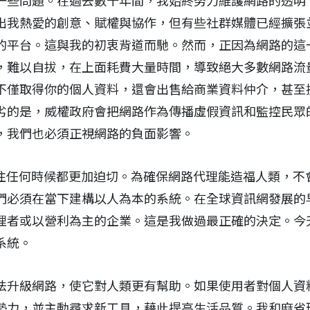
一些問題。在過去數十年間，我始終努力維護網路的透明
出我熱愛的創意、賦權與協作，但有些社群媒體已經擴張
的平台。這與我的初衷背道而馳。然而，正因為網路的這
，難以自拔，在上面耗費大量時間，導致絕大多數網路流
不僅取得你的個人資料，還會出售給商業資料仲介，甚至
劣的是，威權政府會把網路作為傳播虛假資訊和監控民眾
，我們也必須正視網路的負面影響。
以往任何時候都更加迫切。為確保網路代理能造福人類，不
們必須在當下建構以人為本的系統。在全球資訊網發展的
理者或以營利為主的企業。這是我做過最正確的決定。今
系統。
法升級網路，使它對人類更有幫助。如果使用者對個人資
勢力，並主動尋求新工具，藉此提高生活品質。我和麻省