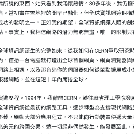
我所說的東西。她只看到我滿懷熱情。30多年後，我仍擁
強。當初畫在雪地裡的圖早已融化，但全球資訊網這個構
成功的發明之一。正如我的期望，全球資訊網讓人類的創
點。事實上，我相信網路的潛力無窮無盡，唯一的限制只
全球資訊網誕生的完整始末：從我如何在CERN爭取研究
內，僅憑一台電腦就打造出全球首個網頁、網頁瀏覽器與
網路上相遇，以及那台迷你的伺服器如何從單點擴展成小
服器網路，並在短短十年內席捲全球。
進歷程。1994年，我離開CERN，轉往麻省理工學院發
全球資訊網從最初的網路工具，逐步轉型為支撐現代網路
不載，驅動大部分應用程式，不只能向行動裝置傳遞大量
兆美元的跨國交易。這一切絕非偶然發生，能發展至此，