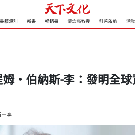
書籍類別
新書
暢銷書
懷念高教授
科普啟航
活
提姆・伯納斯-李：發明全球
斯－李