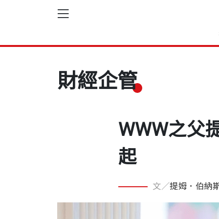
財經企管
WWW之父
起
文／
提姆．伯納