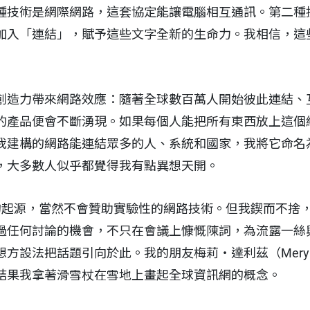
種技術是網際網路，這套協定能讓電腦相互通訊。第二種
加入「連結」，賦予這些文字全新的生命力。我相信，這
創造力帶來網路效應：隨著全球數百萬人開始彼此連結、
的產品便會不斷湧現。如果每個人能把所有東西放上這個
我建構的網路能連結眾多的人、系統和國家，我將它命名
，大多數人似乎都覺得我有點異想天開。
質的起源，當然不會贊助實驗性的網路技術。但我鍥而不捨
過任何討論的機會，不只在會議上慷慨陳詞，為流露一絲
設法把話題引向於此。我的朋友梅莉・達利茲（Meryl D
結果我拿著滑雪杖在雪地上畫起全球資訊網的概念。