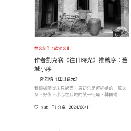
華文創作
飲食文化
作者劉克襄《往日時光》推薦序：舊
城小序
鄭如晴《往日食光》
我跟如晴從未見過面，最初只是邂逅她的一篇文
章。好像不小心在我城的某一街角，轉個彎，遇
見那擺著昔時生活物件的小鋪，只因簡單的喜
2024/06/11
歡，日後便常執意路過。原本就依戀的城市，如
收藏
分享
今又有了歇腳之地。