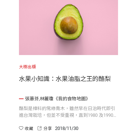
大樹出版
水果小知識：水果油脂之王的酪梨
張蕙芬,林麗瓊《我的食物地圖》
酪梨是樟科的常綠喬木，雖然早在日治時代即引
進台灣栽培，但並不受重視，直到1980 及1990
年間農試所的嘉義分所從美國加州引進許多不同
2018/11/30
的品系，並經多年研究及推廣，才奠立了台灣栽
收藏
分享
培酪梨的基礎。