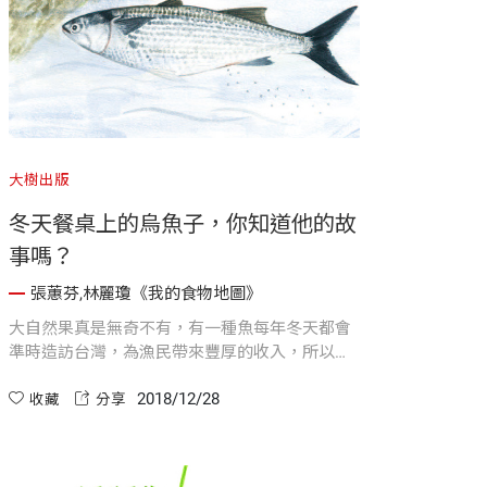
大樹出版
冬天餐桌上的烏魚子，你知道他的故
事嗎？
張蕙芬,林麗瓊《我的食物地圖》
大自然果真是無奇不有，有一種魚每年冬天都會
準時造訪台灣，為漁民帶來豐厚的收入，所以我
們習慣將烏魚叫做「信魚」，因為烏魚每年依約
2018/12/28
來到台灣海峽報到。
收藏
分享