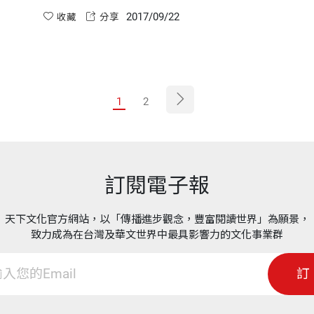
生活裡，屢屢讓我深深跌進愛情海裡、念念不想
2017/09/22
忘的廚房，卻和想像裡的完美一點邊也沾不上。
收藏
分享
1
2
訂閱電子報
天下文化官方網站，以「傳播進步觀念，豐富閱讀世界」為願景，
致力成為在台灣及華文世界中最具影響力的文化事業群
訂