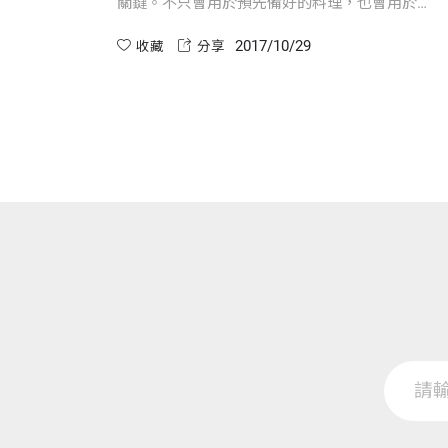
關鍵。不只會用於預先備好的料理，也會用於家
常菜的基本調味。 有時間，一定要嘗試做做看。
2017/10/29
收藏
分享