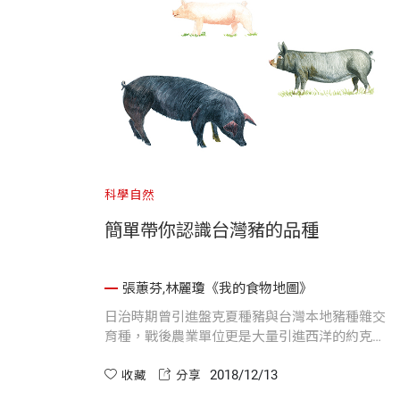
科學自然
簡單帶你認識台灣豬的品種
張蕙芬,林麗瓊《我的食物地圖》
日治時期曾引進盤克夏種豬與台灣本地豬種雜交
育種，戰後農業單位更是大量引進西洋的約克
夏、藍瑞斯、杜洛克以及漢布夏等品種，以大量
2018/12/13
提供日益增長的豬肉需求。目前豬隻的大量飼養
收藏
分享
以西洋品種的豬隻為主，但台灣本土黑豬依舊屹