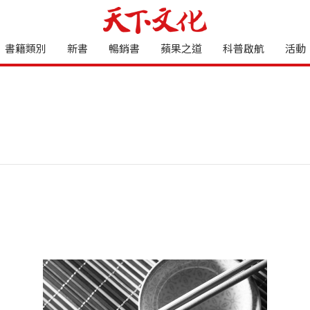
書籍類別
新書
暢銷書
蘋果之道
科普啟航
活動