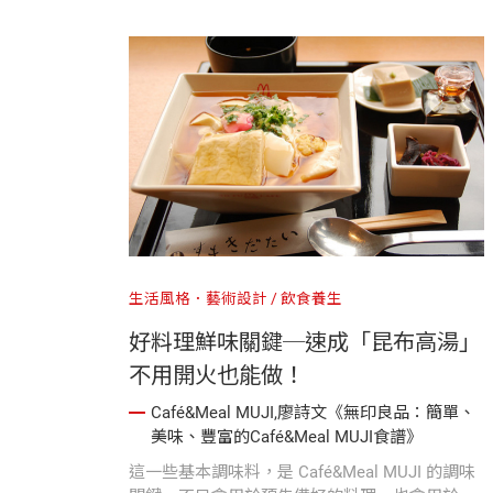
立不搖。
生活風格．藝術設計
飲食養生
好料理鮮味關鍵─速成「昆布高湯」
不用開火也能做！
Café&Meal MUJI,廖詩文《無印良品：簡單、
美味、豐富的Café&Meal MUJI食譜》
這一些基本調味料，是 Café&Meal MUJI 的調味