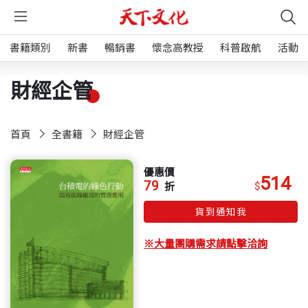
書籍類別
新書
暢銷書
懷念高教授
科普啟航
活動
財經企管
首頁
全書籍
財經企管
優惠價
514
79
$
折
貨到通知我
※大量團購需求請點擊洽詢