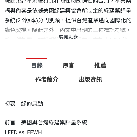
綠建築評量系統有其在地性與國際性的區別，本書架
構與內容是依據美國綠建築協會所制定的綠建築評量
系統(2.2版本)分門別類，提供台灣產業邁向國際化的
綠色契機。除此之外，內文中出現的三種標記符號，
第一種為圖表的說明符號，出現在內文如表1-3；第
二種為參考文獻，出現在內文中上標符號如LEED 評
量系統0-3；第三種為公式標記，出現在公式尾端
目錄
序言
推薦
如⋯⋯ (1-5)，區分三種標記供讀者參考。另外，本
書附錄亦收錄常用的網站資源與名詞解釋，協助綠建
作者簡介
出版資訊
築入門者更便捷的資訊。
初衷 綠的感動
前言 美國與台灣綠建築評量系統
LEED vs. EEWH