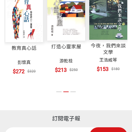
─
─
智融集團董事長 施振榮
台積公司即持續提供客戶最先進的技術及台積公司 T
Indoor Environmental Quality, IEQ
出版社
天下文化
的企業，張董事長的經營思維也很符合王道的思維，
SMC COMPATIBLE® 設計服務。台積公司藉由與每
三個基本核心精神就是「永續經營、創造價值、利益
個客戶所建立的堅強的夥伴關係，穩定地創造了強而
6 創新設計
當人們為漲水電油價憤怒時，多少人捫心自問我及我自己所
平衡」。
有力的成長。全球的IC供應商因信任台積公司獨一無
Innovation in Design, ID
裝幀
軟皮精裝
屬的企業，在節
二的尖端製程技術、先鋒設計服務、製造生產力與產
電的領域裡，做了什麼？台積電從來沒有高調的口號，他們
台積電在經營過程中，張董事長十分注重所有利益相
今夜，我們來談
打造心靈家屋
7 綠色行者
品品質，將其產品交予台積公司生產。台積公司為全
教育真心話
只是「浪漫地」
文學
開本
19x25cm
關者的平衡，就連對不會發出聲音的社會與環境，也
Green Advocates
球四百五十多個客戶提供服務，生產超過八千三百多
王浩威等
游乾桂
永遠把自己放在一個位置；「從源頭開始做對的事」。
彭懷真
要加以照顧，在為企業創造價值的同時，不忘投入對
種的晶片，被廣泛地運用在電腦產品、通訊產品與消
$153
$213
$180
$250
$272
$320
環境的保護，全公司上上下下對此核心價值觀都十分
附錄 案例得分表
費性電子產品等多樣應用領域。民國一百年，台積公
──
資深媒體人 陳文茜
印刷規格
黑白
清楚。
常用網站
司所擁有及管理的產能達到1,322萬片八吋約當晶
名詞解釋
圓。台積公司在台灣設有三座先進的十二吋超大型晶
此次藉由出版《台積電的綠色力量：21個關鍵行動打
參考文獻
ISBN
9789863201205
圓廠 (Fab 12, 14 & 15)、四座八吋晶圓廠 (Fab 3, 5, 6
造永續競爭力》和《台積電的綠色行動：高效能綠廠
& 8) 和一座六吋晶圓廠 (Fab 2)，並擁有二家海外子
訂閱電子報
房的實務應用》兩書，台積電現身說法，把投入企業
公司 WaferTech 美國子公司、台積電中國有限公司
頁數
287
社會責任或環境保護的力，與大家分享，不留一手，