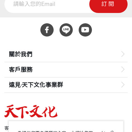
及其他轉投資公司之八吋晶圓廠產能支援。此外，考
訂閱
相信對於社會創造「無形」、「間接」、「未來」的
量到公司長期的成長和策略發展，台積公司決定投資
價值有很大的影響。
照明 (Lighting) 和太陽能 (Solar Energy) 相關產業，
重量
698
並計劃透過提供差異化的領導技術及提供客戶獨特價
期待藉由書中分享的具體行動，從把追求永續當做企
值的定位策略，來追求其中的諸多新商機。
業使命到以綠色價值鏈串起社會責任，讓台灣各領域
關於我們
的不同產業都能得到啟發，一同關注社會與環境這些
不會出聲的利益相關者，一起創造價值，為打造台灣
客戶服務
的永續競爭力來共同努力！
遠見‧天下文化事業群
摘自《台積電的綠色行動：高效能綠廠房的實務應
遠見
用》
哈佛商業評論
台積電浪漫的綠色行動
50+
客服專線：+886 2 2662-0012