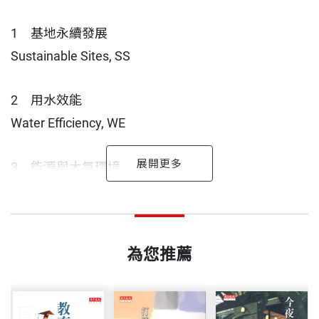
1 基地永續發展
Sustainable Sites, SS
2 用水效能
Water Efficiency, WE
3 能源與大氣環境
Energy and Atmosphere, EA
打造永續競爭力，以六面向價值破除半盲
台灣積體電路製造股份有限公司 作者
台積電把投入企業的社會責任或環境保護的力量，與大家分
出版日期
2013/01/31
文化
台積公司成立於民國七十六年，是全球首創專業積體
享，不留一手，
4 建材與資源利用
智融集團董事長 施振榮
電路製造服務的公司。身為專業積體電路製造服務業
為您推薦
相信對於社會創造「無形」、「間接」、「未來」的價值有
Materials and Resources, MR
書號
BCB494
的創始者與領導者，台積公司在提供先進的晶圓製程
很大的影響。
我是在2000年時開始擔任台積電的獨立董事，因此有
技術與最佳的製造效率上已建立聲譽。自創立開始，
5 室內環境品質
機會較了解台積電的經營策略發展。台積電是很王道