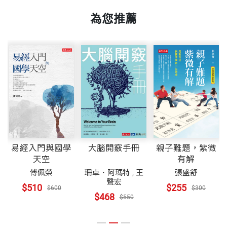
資歷超過五十年的美國資深科學記者，曾任職《底特
程樹德
第12章 癌症就像叛軍突起
書中提供目前所知的各種細胞內的活動機制……
律自由報》、《紐約時報》、《華盛頓郵報》。畢生
為您推薦
第13章 生命不死
作者倫斯伯格能夠精挑細選他的報導主題，
書號
BWS151A
致力於科學知識的傳播，曾兩度獲頒美國科學促進會
美國東北部的麻州像是一條巨型的抹香鯨，方方整整
畢竟從細胞層次來展現生命的物理基礎，是最恰當不
頂尖科學寫作獎，曾任麻省理工學院「奈特科學報導
的頭和身軀向西插入內陸，剛好咬住紐約州的腰部，
名詞注釋
過了。
獎助計畫」主持人，主編過《華盛頓郵報》極富教育
而細小的尾巴向北蹺起，仍留在大西洋中，承受海洋
​延伸閱讀
出版社
天下文化
——《紐約時報書評》
性的「地平線」月刊。著有《一粒細胞見世界》、
之滋潤與肆虐。這條尾巴又像細長的手臂，它其實就
《速成生物學》、《野生動物禮讚》、《世界如何運
是著名的「鱈角」半島。
◎ 《中國時報》開卷版一週好書推薦
轉》等書。目前與妻子定居在馬里蘭鄉下。
裝幀
平裝
半島的南北兩岸均是綿延的沙灘，但南岸尤為波平浪
走訪細胞小人國
易經入門與國學
大腦開竅手冊
親子難題，紫微
靜，是波士頓人在夏天避暑戲水的勝地，富人尤以擁
顯微鏡下的「細胞」，
開本
14.8ｘ21cm
天空
有解
涂可欣 譯者
有面海度假別墅為傲。甘迺迪家族在小港「海恩尼
傅佩榮
珊卓．阿瑪特
,
王
張盛舒
是一個具體而微的繽紛世界。
台灣大學農化系畢業，陽明大學神經科學研究所碩
聲宏
斯」（Hyannis）有個大莊園，老夫人常住於此，而
$510
$255
$600
$300
細胞內外的活動，比化學工廠還熱鬧，
士，曾經於美國伊利諾大學遺傳研究所進行博士研
$468
$550
在權力圈內打滾的諸兄弟，休假群聚此處時，便熱鬧
印刷規格
黑白
密密麻麻的組成，比電腦還複雜。
究。目前致力於科普書籍與科普雜誌文章的翻譯和寫
滾滾、性事連連。