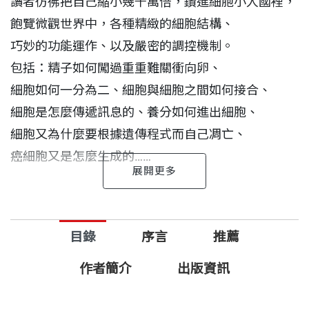
讀者彷彿把自己縮小幾千萬倍，鑽進細胞小人國裡，
飽覽微觀世界中，各種精緻的細胞結構、
巧妙的功能運作、以及嚴密的調控機制。
包括：精子如何闖過重重難關衝向卵、
細胞如何一分為二、細胞與細胞之間如何接合、
細胞是怎麼傳遞訊息的、養分如何進出細胞、
細胞又為什麼要根據遺傳程式而自己凋亡、
癌細胞又是怎麼生成的……
而所有的疾病，都是因為細胞出錯惹的禍。
研究細胞，不僅為各種疾病的治療找到生機，
目錄
序言
推薦
也是解開生命奧祕的關鍵。
走一趟細胞之旅，等於蒞臨細胞研究的最前線，
作者簡介
出版資訊
參觀細胞生物學、分子生物學、發育生物學的精彩成