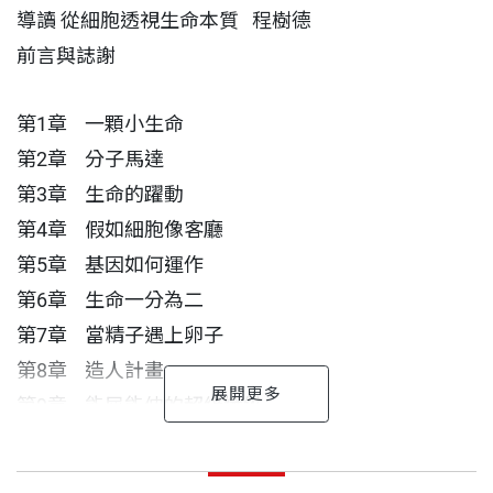
果，
導讀 從細胞透視生命本質 程樹德
碰觸各種熱門的生物醫學話題和科學新知。
前言與誌謝
《一粒細胞見世界》，所見到的何止是細胞內的小世
界，
第1章 一顆小生命
也見到我們這個充滿生老病死、繽紛多彩的大世界。
第2章 分子馬達
第3章 生命的躍動
透過顯微鏡頭，觀察一個活生生的細胞，
第4章 假如細胞像客廳
領會生命的奧秘，不免令人激動興奮！
第5章 基因如何運作
很難想像，還有什麼更好的方式，
第6章 生命一分為二
能把這份激動興奮之情，傳達給學子。
第7章 當精子遇上卵子
倫斯伯格做到了，
第8章 造人計畫
他對於細胞生物學的驚嘆和熱情，躍然紙上。
第9章 能屈能伸的超級纖維
——《自然》期刊
第10章 傷口救援行動
導讀｜
從細胞透視生命本質
倫斯伯格 作者
出版日期
2023/12/01
第11章 自我防衛靠免疫
《一粒細胞見世界》是一本精彩絕妙的科學文摘，