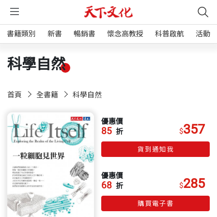
書籍類別
新書
暢銷書
懷念高教授
科普啟航
活動
科學自然
首頁
全書籍
科學自然
優惠價
357
85
$
折
貨到通知我
優惠價
285
68
$
折
購買電子書