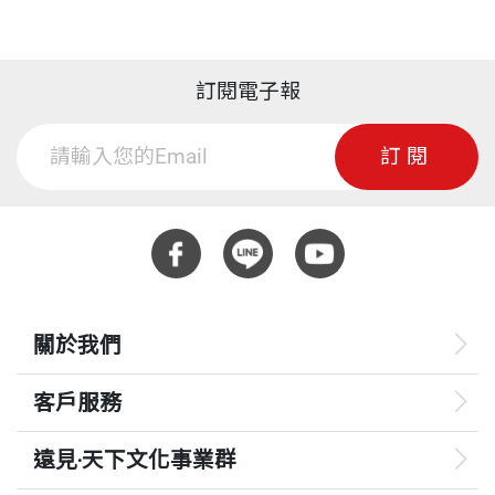
作，期待能為建構科學界與大眾間的橋梁貢獻一分心
如果把細胞比喻成一間大小適中的客廳，
力。
ISBN
4713510944158
在鱈角半島底部，也就是手臂的胳肢窩處，是一個叫
那麼儲存遺傳藍圖的細胞核，就如金龜車般大；
伍茲霍爾（Woods Hole）的寂靜漁港。一條小街緊
訂閱電子報
金龜車旁，約有半打的懶骨頭靠椅，疊成一堆，
譯有《一粒細胞見世界》、《這就是生物學》、《免
逼著海岸，三、四間老式啤酒館排列在兩側，店外的
頁數
360
每隔一段時間，就有一些高爾夫球大小的氣泡，
疫兵團》等書，科普文章散見於《科學人》雜誌。
風鈴叮叮噹噹隨風響著，小漁船從外海進內港時，小
訂閱
自那疊懶骨頭靠椅中冒出，緩慢飄浮……
街中段的橋便掀了起來。在小街一端有一棟溫暖的小
這間客廳裡，還織滿了密密麻麻的繩網，
重量
484
木屋，是間書店，店裡頭除了供應休閒書、旅遊書和
有些繩索直直延伸，有些則像樹枝般長出分枝，
文學書外，竟有許多生物、演化、地質和氣象之類的
還有些細繩在纏繞金龜車一番後，延伸到牆上。
書籍，與大學校園內的書店相比，毫不遜色。小街另
你還可見到許多香腸狀的物體，沿著繩索滑動，
一端的左側有間小水族館，展示著幾十種當地的魚
更有許多像漏了氣的熱氣球，鬆散的摺疊著，
關於我們
類，右側有條巷子，遊客一旦轉進去，會發現幾棟高
上面還黏了數千顆彈珠呢！
大的建築，外牆有羅馬式的大石柱，小拱門入口處鏤
客戶服務
相當於客廳牆壁的細胞膜，
刻著「莉莉紀念實驗室」或「洛布實驗室」。在這新
則是細胞最重要也最活躍的部位。
遠見‧天下文化事業群
世界的小漁村中，怎會有舊世界的藝術傳統和科學研
細胞膜上有數千個「門房」，