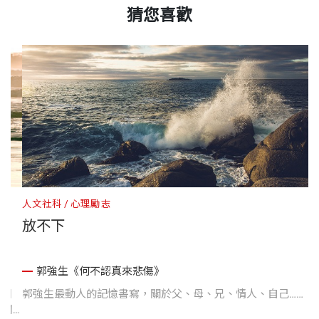
猜您喜歡
人文社科
心理勵志
中
放不下
郭強生《何不認真來悲傷》
日
郭強生最動人的記憶書寫，關於父、母、兄、情人、自己……
亞
開
晤