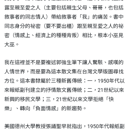
露至親至愛之人（主要包括親生父母、哥哥，也包括
敘事者的同志情人）帶給敘事者「我」的痛苦。書中
同志身分的祕密（要不要出櫃）跟至親至愛之人的祕
密（情感上、經濟上的種種背叛）相比，根本小巫見
大巫。
我在這裡並不是要複述郭強生筆下讓人驚駭、感嘆的
人情世界，而是要為這本散文集在台灣文學版圖尋找
方位。這本書隸屬於三種新舊傳統：一，1950年代以
來報紙副刊建立的抒情散文舊傳統；二，21世紀以來
新興的移民文學；三，21世紀以來文學拒絕「快
樂」、轉向「負面情感」的新趨勢。
美國德州大學教授張誦聖早就指出，1950年代報紙副