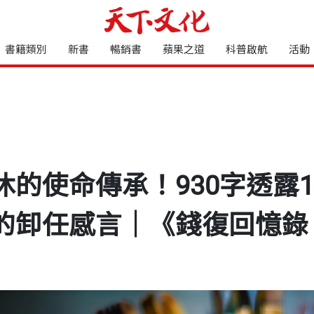
書籍類別
新書
暢銷書
蘋果之道
科普啟航
活動
休的使命傳承！930字透露
的卸任感言｜《錢復回憶錄