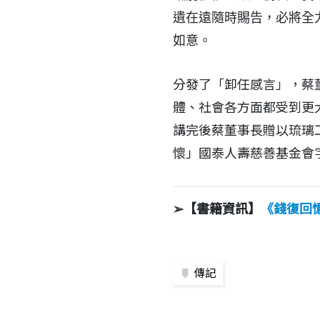
遺在遠隨時賜告，必將全
如意。
分發了「卸任感言」，蔡
體、社會各方面都受到更
講完後蔡董事長贈以琉璃
懷」國泰人壽慈善基金會
➢【書籍資訊】
《
錢復回
傳記