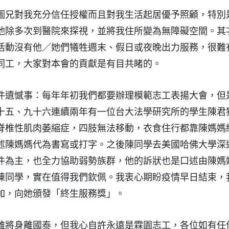
圖兄對我充分信任授權而且對我生活起居優予照顧，特別
他除多次到醫院來探視，並將我住所變為無障礙空間。其
活動沒有他／她們犧牲週末、假日或夜晚出力服務，很難
同工，大家對本會的貢獻是有目共睹的。
件遺憾事：每年年初我們都要辦理模範志工表揚大會，但
十五、九十六連續兩年有一位台大法學研究所的學生陳君
脊椎性肌肉萎縮症，四肢無法移動，衣食住行都靠陳媽媽
述陳媽媽代為書寫或打字。之後陳同學去美國哈佛大學深
件為主，也全力協助弱勢族群，他的訴狀也是口述由陳媽
陳同學，實在值得我們欽佩。我衷心期盼疫情早日結束，
加，向她頒發「終生服務獎」。
雖將身離國泰，但我心自許永遠是霖園志工，各位如有任