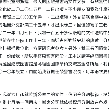
慮辦公室的搬運，最大的困難是書籍文件太多，有點無從
文化於二○二○年五月十二日出版。不少朋友問我為什麼
。實際上二○○五年卷一、二出版時，外交部務會議中曾
我離開外交部滿二十五年，才出版卷三。回憶錄寫了三卷
○二一年四月七日，我將一百五十多個紙箱的文件送給中
世前在中研院工作十三年，而近史所對於史料的典藏十分
史料掃描數位化，方便研究者參考。另外，我三卷回憶錄
印一份給我，所以手寫原稿有兩份，正本送請蔣經國圖書
蔣經國總統圖書館是蔣經國國際學術交流基金會所建，我
○一○年設立，自開始我就擔任榮譽書院長，每年兩次要
，我從六月起就將辦公室內的文件、信函等分別裝箱，標
。到七月底一個週末，搬家公司就依據標示分別放在各處