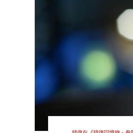
錢復在《錢復回憶錄．卷