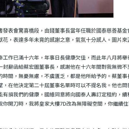
書發表會驚喜橋段，由錢董事長當年任職於國泰慈善基金
獻花，表達多年未竟的感謝之意，氣氛十分感人。圖片來
泰工作已滿十六年，年事日長健康欠佳，而此年八月將舉
一封辭函給蔡宏圖董事長，感謝他在十六年間對我無微不
的時間，無憂無慮，不虞匱乏，都是他所給予的。蔡董事
望，在他決定第二十屆董事名單時可以不提名我。他也問
能有損我們的健康，國維同意將向國泰人壽訂定租約，續
說你開刀時，我將皇家大樓7D改為無障礙空間，你繼續