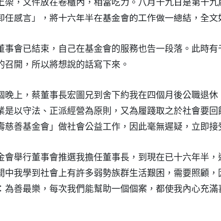
上架，文件放在卷櫃內，相當吃力。八月十九日是第十九
卸任感言」，將十六年半在基金會的工作做一總結，全文
董事會已結束，自己在基金會的服務也告一段落。此時有
的召開，所以將想說的話寫下來。
個晚上，蔡董事長宏圖兄到舍下約我在四個月後公職退休
業是以守法、正派經營為原則，又為履踐取之於社會要回
壽慈善基金會」做社會公益工作，因此毫無遲疑，立即接
金會舉行董事會推選我擔任董事長，到現在已十六年半，
間中我學到社會上有許多弱勢族群生活艱困，需要照顧，
：為善最樂，每次我們能幫助一個個案，都使我內心充滿