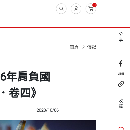
0
分
享
首頁
傳記
16年肩負國
．卷四》
收
藏
2023/10/06