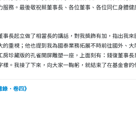
力服務。最後敬祝蔡董事長、各位董事、各位同仁身體健
董事長起立做了相當長的講話，對我獎飾有加，指出我來
大的重視；他也提到我為國泰業務拓展不時前往國外、大
工房珍藏版的孔雀開屏雕塑一座，上面刻有：錢復董事長
字樣。我接了下來，向大家一鞠躬，就結束了在基金會的
憶錄．卷四
》