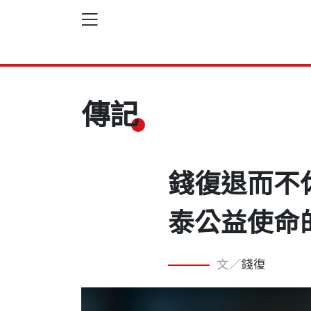
傳記
錢復退而不
泰公益使命
文／
錢復