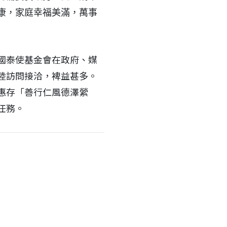
康，家庭幸福美滿，萬事
國泰使基金會在政府、媒
陸訪問接洽，裨益甚多。
惠存「善行仁風德澤縈
任務。