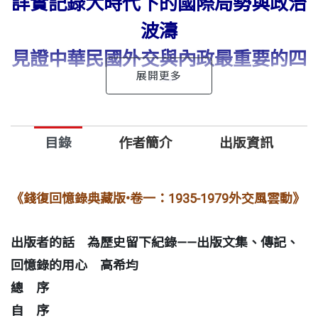
詳實記錄大時代下的國際局勢與政治
波濤
見證中華民國外交與內政最重要的四
十年
《錢復回憶錄典藏版•卷一：1935-1979外交風雲動》
目錄
作者簡介
出版資訊
冷若水夫婦帶來回憶錄，我很興奮的收下了。他們一
《錢復回憶錄典藏版•卷一：1935-1979外交風雲動》
離開，我就立刻讀起《錢復回憶錄卷一：外交風雲
動》，並立刻被書中的敘述迷住了。我很喜歡書中回
出版者的話 為歷史留下紀錄――出版文集、傳記、
溯歷史，從早年家庭生活談起的方式，從中我可以學
回憶錄的用心 高希均
習到很多中國過往的歷史，並獲得很多樂趣。
總 序
自 序