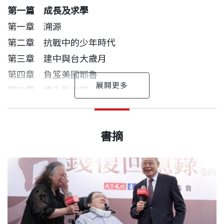
——鄭念，知名作家
第一篇 成長及求學
第一章 溯源
錢先生「未雨綢繆」「滴水不漏」的功夫在他的大作
第二章 抗戰中的少年時代
裡均有提及，並且陳述了這幾十年來在外交及內政上
第三章 建中與台大歲月
遭遇的眾多重大事件，但在各重大事件的背後，沒有
第四章 負笈美國耶魯
提到但意義深遠的小故事實在太多，期盼錢先生哪天
第二篇 進入外交部
也能將那些有趣的小故事做成口述歷史，必也是一本
第五章 外交啼聲初試
對外交後進有幫助的寶典。
錢復 作者
出版日期
2023/09/15
第六章 《在華美軍地位協定》
1935年出生，浙江杭縣人。國立台灣大學政治系畢
書摘
第七章 蔣公與我
——沈呂巡，資深外交官、前駐美代表
業，美國耶魯大學國際關係碩士、國際關係哲學博
第八章 接任北美司司長
書號
BGB558X
士。大學時代當選台大代聯會主席，創辦校園刊物，
第九章 釣魚台事件
一代「外交才子」錢復家學淵博，自幼即受胡適、傅
入選青年友好訪問團至歐亞各國訪問。
第十章 退出聯合國
斯年、父親錢思亮等大師教誨。艱困抗戰年代的求學
第十一章 美國對華政策的轉變
出版社
天下文化
過程，是錢復一生難以忘懷的經歷，來台後就讀於建
自美學成歸國後，自外交部科員基層做起，歷任行政
第三篇 行政院新聞局
中、台大，再遠赴耶魯大學深造，養成錢復博學強記