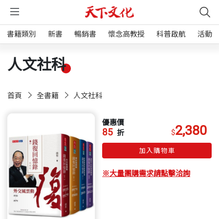
書籍類別
新書
暢銷書
懷念高教授
科普啟航
活動
人文社科
首頁
全書籍
人文社科
優惠價
2,380
85
$
折
加入購物車
※大量團購需求請點擊洽詢