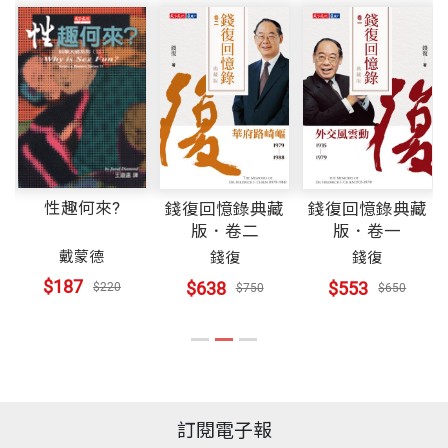
正勳章等榮譽。曾任國泰人壽慈善基金會董事長，現
重量
4056
——
任中華大學中華書院榮譽書院院長和「蔣經國國際學
【附錄一】 錢復紀事
術文化交流基金會」董事長。
《錢復回憶錄典藏版．卷一》記載錢復的家世出身、
【附錄二】 錢復英文著作
求學經歷、初入公職服務的過程，以及在外交、新聞
【附錄三】 錢復獲國內外授勳獎章
界奮鬥的種種奉獻。在早年的公職生涯中，錢復在外
【附錄四】 人名索引
交戰場的拚搏，讓中華民國即使歷經退出聯合國、中
性趣何來?
錢復回憶錄典藏
錢復回憶錄典藏
美斷交等重大事件，依然能在國際社會站穩腳步、穩
《錢復回憶錄典藏版•卷二：1979-1988華府路崎嶇》
版．卷二
版．卷一
健發展，是台灣當代外交史中重要的關鍵人物。
戴蒙德
錢復
錢復
出版者的話 為歷史留下紀錄――出版文集、傳記、
$187
$638
$553
$220
$750
$650
回憶錄的用心 高希均
《錢復回憶錄典藏版•卷二：1979-1988華府路崎嶇》
總 序
自 序
長時間以來，我對我國不鼓勵專業專精，迭有微詞。
第一篇 從《台灣關係法》到《八一七公報》
我看日本明治維新，認定其中最難得的是建立了日本
訂閱電子報
第一章 接任外交部政務次長
崇敬專業專精的精神，日久發展成大和民族文化的精