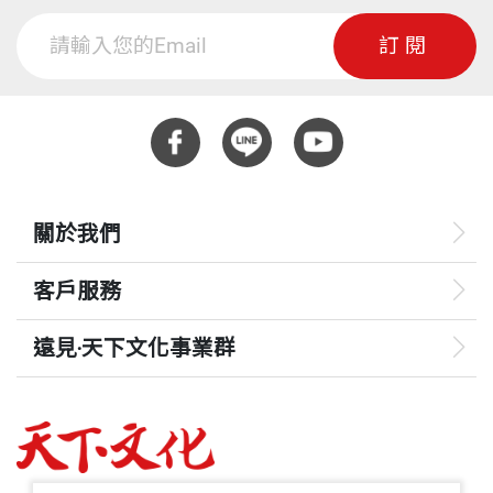
第二章 《台灣關係法》下的中美關係
髓。二戰後日本能迅速復興，依我淺見，全拜專業專
訂閱
第三章 拓展東南亞國家關係
精文化所賜。因此，我認為，院長的外交專業與專
第四章 發展歐洲關係
精，是最難能可貴的典範，也是最值得國人學習效法
第五章 初訪中美洲
的地方。
第六章 參與對日工作
——吳豐山，知名媒體人、前國大代表
第七章 《八一七公報》風暴始末
關於我們
第二篇 中美外交新篇章
錢復家學顯赫，自幼受父親錢思亮、大師胡適及傅斯
第八章 履任駐美代表
客戶服務
年的指導薰陶，早年艱困而廣博的求學經歷，更為他
第九章 父親逝世
累積深厚的跨領域能量，是中外難得一見的全方位人
第十章 經營中美外交
遠見‧天下文化事業群
才。
第十一章 駐美的最後一年
遠見
第十二章 江南命案
自從退出聯合國後，中華民國的國際地位急轉直下，
第十三章 援尼游案
哈佛商業評論
加上中美斷交帶來重大衝擊，外交處境日益困難，危
第三篇 歷史新頁的展開