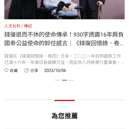
院祕書、國立政治大學兼任副教授、外交部北美司司
第十二章 擔任新聞局長
的過人之處，更是他日後得以做出跨領域貢獻的關
長、國立台灣大學兼任教授、行政院新聞局局長及政
裝幀
套書不分售
第十三章 行銷中華民國
鍵。
府發言人、外交部常務次長及政務次長、北美事務協
第十四章 整頓廣電出版
人文社科
傳記
人
調委員會駐美代表、行政院政務委員、中國國民黨中
第十五章 七次國外訪問
錢復退而不休的使命傳承！930字透露16年肩負
高
自美學成歸國後，錢復即投身鍾愛的外交專業，先後
開本
24x19cm
央常務委員、經建會主任委員、外交部部長、國民大
國泰公益使命的卸任感言｜《錢復回憶錄．卷
第十六章 蔣公逝世
擔任副總統陳誠和總統蔣中正的英文傳譯，對外交之
會議長、監察院院長等重要職務。
四》
第十七章 尼克森訪問大陸之後
道有初步體會。日後接任北美司司長、行政院新聞局
建
錢復在《錢復回憶錄．卷四》分享，二○二一年初到國泰工作
相
印刷規格
部分彩色
第十八章 蔣夫人評尼克森的一篇文章
長等職，經歷釣魚台事件、退出聯合國、中美關係巨
間
已滿十六年，年事日長健康欠佳，而此年八月將舉行董事會，
我
曾獲首屆十大傑出青年，40餘年公職生涯，錢復走過
任期也可結束。錢復先寫好「卸任感言」，將十六年半在基金
者
第四篇 重返外交部
2023/10/06
收藏
分享
變及中美斷交，一路走來，錢復皆以兢兢業業、不卑
中華民國四位總統蔣中正、蔣經國、李登輝和陳水扁
會的工作做一總結。
領
第十九章 東南亞外交變局
不亢的態度面對。身體力行與不斷革新的心態，是錢
的年代，對外擔起多項與國際社會接軌的任務，見證
ISBN
4713510943984
第二十章 母親逝世
復一生信奉的圭臬。
我國戰後在國際舞台求存圖強之血淚史；對內則參與
第二十一章 美與台海兩岸的關係
台灣經濟起飛、民主轉型等重大轉型時刻。
第二十二章 打開歐洲外交大門
中華民國如何從聯合國創始成員到退出聯合國、與美
頁數
2260
為您推薦
第二十三章 中美斷交
國斷交？
曾獲文官最高勳章特種大綬卿雲、景星勳章，以及中
第二十四章 軍援北葉門
從60、70年代的外交大事，看見國際政治的現實面