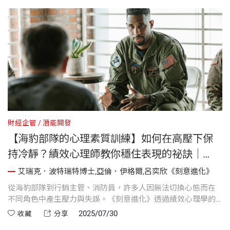
財經企管
潛能開發
【海豹部隊的心理素質訓練】如何在高壓下保
持冷靜？績效心理師教你穩住表現的祕訣｜
《刻意進化》
艾瑞克．波特瑞特博士,亞倫．伊格爾,呂奕欣《刻意進化》
從海豹部隊到行銷主管、消防員，許多人因無法切換心態而在
不同角色中產生壓力與失誤。《刻意進化》透過績效心理學的
訓練與儀式設計，可有效轉換心態、強化表現進而在壓力中保
2025/07/30
收藏
分享
持冷靜、發揮潛能。這是頂尖表現者成功的關鍵策略。