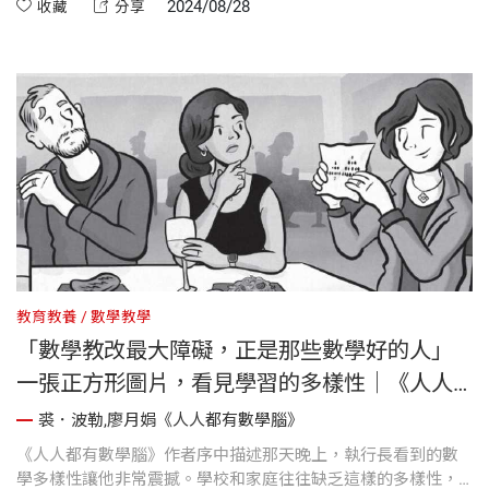
生才會真正理解數學概念。」
2024/08/28
收藏
分享
教育教養
數學教學
「數學教改最大障礙，正是那些數學好的人」
一張正方形圖片，看見學習的多樣性｜《人人
都有數學腦》作者序
裘．波勒,廖月娟《人人都有數學腦》
《人人都有數學腦》作者序中描述那天晚上，執行長看到的數
學多樣性讓他非常震撼。學校和家庭往往缺乏這樣的多樣性，