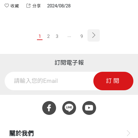
殘害個人與數學的關係，令人從小就討厭數學。有些人數學很
2024/08/28
收藏
分享
好，但學的是狹隘的數學和標準答案。這樣的人，就算數學再
高分，也無法掌握整個數學範疇和數學的力量。一個人若是接
觸數學的多樣性，就能別具隻眼。
...
1
2
3
9
訂閱電子報
訂閱
關於我們