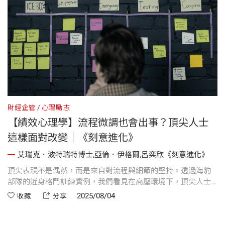
財經企管
心理勵志
【績效心理學】流程微調也會出事？頂尖人士
這樣面對改變｜《刻意進化》
艾瑞克．波特瑞特博士,亞倫．伊格爾,呂奕欣《刻意進化》
頂尖表現不是偶然，而是來自對流程與細節的堅持。透過海豹
部隊的近身格鬥訓練實例，我們看見在高壓環境下，頂尖人士
如何憑藉紀律、反覆演練與對改變的謹慎態度，持續進化並避
2025/08/04
收藏
分享
免致命錯誤。這正是專業的真正樣貌。