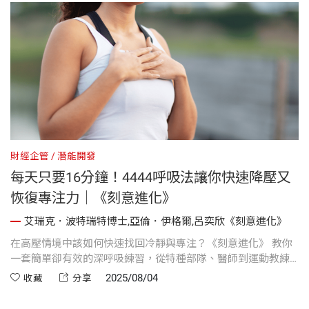
財經企管
潛能開發
每天只要16分鐘！4444呼吸法讓你快速降壓又
恢復專注力｜《刻意進化》
艾瑞克．波特瑞特博士,亞倫．伊格爾,呂奕欣《刻意進化》
在高壓情境中該如何快速找回冷靜與專注？《刻意進化》 教你
一套簡單卻有效的深呼吸練習，從特種部隊、醫師到運動教練
都在實踐。每天只要16分鐘，就能有效提升身心韌性、調節自
2025/08/04
收藏
分享
律神經，讓你在壓力中依然保持穩定與掌控力。