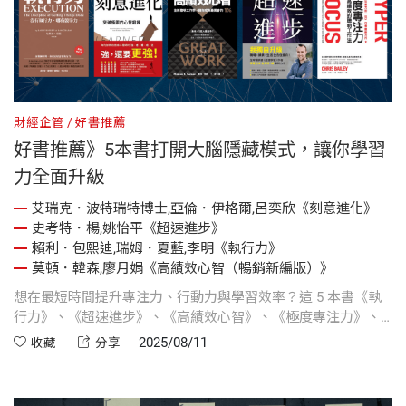
財經企管
好書推薦
好書推薦》5本書打開大腦隱藏模式，讓你學習
力全面升級
艾瑞克．波特瑞特博士,亞倫．伊格爾,呂奕欣《刻意進化》
史考特．楊,姚怡平《超速進步》
賴利．包熙迪,瑞姆．夏藍,李明《執行力》
莫頓．韓森,廖月娟《高績效心智（暢銷新編版）》
想在最短時間提升專注力、行動力與學習效率？這 5 本書《執
行力》、《超速進步》、《高績效心智》、《極度專注力》、
《刻意進化》將教你從習慣養成到思維優化，全面啟動大腦潛
2025/08/11
收藏
分享
能，讓你在工作、學習和生活中都能快人一步。