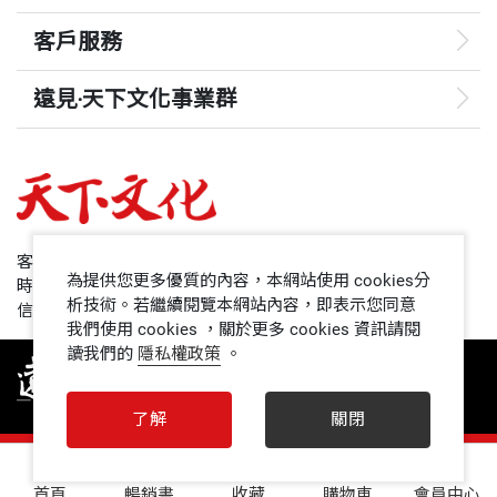
客戶服務
遠見‧天下文化事業群
遠見
哈佛商業評論
50+
客服專線：+886 2 2662-0012
為提供您更多優質的內容，本網站使用 cookies分
時間：週一~週五9:00~12:30;13:30~17:00
領導影響力學院
析技術。若繼續閱覽本網站內容，即表示您同意
信箱：service@cwgv.com.tw
我們使用 cookies ，關於更多 cookies 資訊請閱
讀我們的
隱私權政策
。
1號課堂
未來親子
了解
關閉
人文空間
0
首頁
暢銷書
收藏
購物車
會員中心