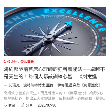
財經企管
潛能開發
海豹部隊前首席心理師的強者養成法——卓越不
是天生的！每個人都該訓練心智｜《刻意進
化》
艾瑞克．波特瑞特博士,亞倫．伊格爾,呂奕欣《刻意進化》
高績效心智並非天生，而是練出來的。《刻意進化》以績效心
理學為核心，提出五大關鍵訓練：目標驅動、心態致勝、精進
歷程、逆境韌性、調節復原，幫助你升級內在「軟體」在壓力
2025/07/30
收藏
分享
下穩定發揮、邁向卓越表現。