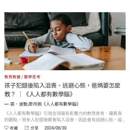
教育教養
數學思考
孩子犯錯後陷入沮喪、逃避心態，爸媽要怎麼
教？ ｜《人人都有數學腦》
裘．波勒,廖月娟《人人都有數學腦》
《人人都有數學腦》引用全球最有影響力的教育家肯．羅賓森
的觀點，很多人犯錯後都會陷入沮喪，因此會有逃避心態，設
法避免困難的挑戰。那麼我們要如何幫助學生適應這個過程？
2024/08/30
收藏
分享