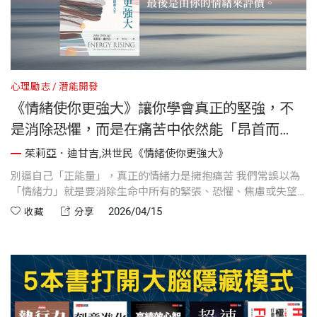
心理勵志
潛能開發
《情緒使你更強大》讓你學會真正的堅強，不
是消除恐懼，而是在痛苦中依然能「昂首而
立」
茱莉亞．迪甘吉,洪世民《情緒使你更強大》
別逼自己「正能量」，真正的情緒力是擁抱痛苦 我們常誤以為
「情緒力」就是要消除生命中所有的緊張、恐懼、焦慮或失望
等負面感覺。但事實上，真正的情緒力，是「當你身陷困境
2026/04/15
收藏
分享
時，也可以昂首而立的能力」。