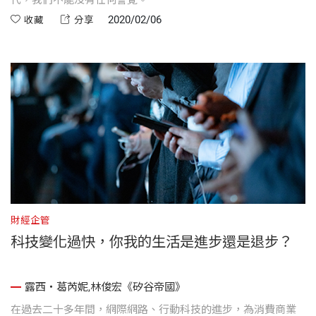
代，我們不能沒有任何警覺。
2020/02/06
收藏
分享
財經企管
科技變化過快，你我的生活是進步還是退步？
露西・葛芮妮,林俊宏《矽谷帝國》
在過去二十多年間，網際網路、行動科技的進步，為消費商業