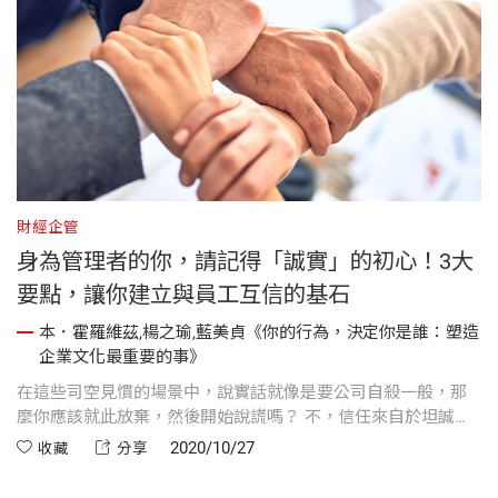
財經企管
身為管理者的你，請記得「誠實」的初心！3大
要點，讓你建立與員工互信的基石
本．霍羅維茲,楊之瑜,藍美貞《你的行為，決定你是誰：塑造
企業文化最重要的事》
在這些司空見慣的場景中，說實話就像是要公司自殺一般，那
麼你應該就此放棄，然後開始說謊嗎？ 不，信任來自於坦誠，
如果員工無法相信你，公司就會分崩離析。
2020/10/27
收藏
分享