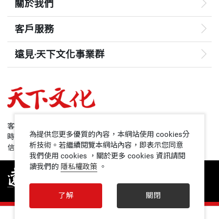
關於我們
客戶服務
遠見‧天下文化事業群
遠見
哈佛商業評論
50+
客服專線：+886 2 2662-0012
為提供您更多優質的內容，本網站使用 cookies分
時間：週一~週五9:00~12:30;13:30~17:00
領導影響力學院
析技術。若繼續閱覽本網站內容，即表示您同意
信箱：service@cwgv.com.tw
我們使用 cookies ，關於更多 cookies 資訊請閱
讀我們的
隱私權政策
。
1號課堂
未來親子
了解
關閉
人文空間
0