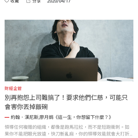
2020/04/17
收藏
分享
財經企管
別再抱怨上司難搞了！要求他們仁慈，可能只
會害你丟掉飯碗
約翰．漢尼斯,廖月娟《這一生，你想留下什麼？》
領導任何複雜的組織，都像是跑馬拉松，而不是短跑衝刺。如
果你不能把眼光放遠，快刀斬亂麻，你的領導效能就會大打折