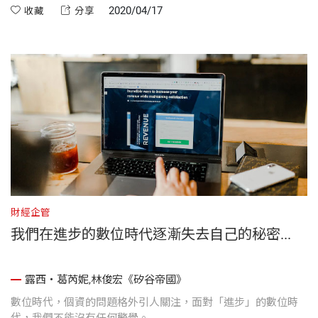
扣。
2020/04/17
收藏
分享
財經企管
我們在進步的數位時代逐漸失去自己的秘密...
露西・葛芮妮,林俊宏《矽谷帝國》
數位時代，個資的問題格外引人關注，面對「進步」的數位時