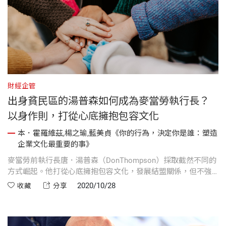
財經企管
出身貧民區的湯普森如何成為麥當勞執行長？
以身作則，打從心底擁抱包容文化
本．霍羅維茲,楊之瑜,藍美貞《你的行為，決定你是誰：塑造
企業文化最重要的事》
麥當勞前執行長唐．湯普森（DonThompson）採取截然不同的
方式崛起。他打從心底擁抱包容文化，發展結盟關係，但不強
迫別人接受自己的想法。
2020/10/28
收藏
分享