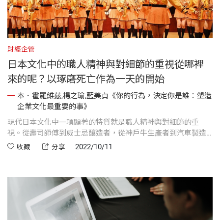
財經企管
日本文化中的職人精神與對細節的重視從哪裡
來的呢？以琢磨死亡作為一天的開始
本．霍羅維茲,楊之瑜,藍美貞《你的行為，決定你是誰：塑造
企業文化最重要的事》
現代日本文化中一項顯著的特質就是職人精神與對細節的重
視。從壽司師傅到威士忌釀造者，從神戶牛生產者到汽車製造
者，日本人對品質的專注與熟稔程度實在非凡。
2022/10/11
收藏
分享