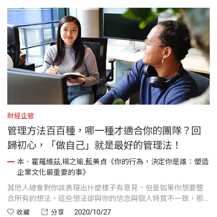
財經企管
管理方法百百種，哪一種才適合你的團隊？回
歸初心，「做自己」就是最好的管理法！
本．霍羅維茲,楊之瑜,藍美貞《你的行為，決定你是誰：塑造
企業文化最重要的事》
其他人總會對你該表現出什麼樣子有意見，但是如果你想要整
合所有的想法，這些想法卻與你的信念與個人特質不一致，那
麼你就會失去魅力。
2020/10/27
收藏
分享