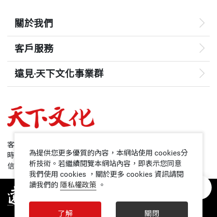
關於我們
客戶服務
遠見‧天下文化事業群
遠見
哈佛商業評論
50+
客服專線：+886 2 2662-0012
為提供您更多優質的內容，本網站使用 cookies分
時間：週一~週五9:00~12:30;13:30~17:00
領導影響力學院
析技術。若繼續閱覽本網站內容，即表示您同意
信箱：service@cwgv.com.tw
我們使用 cookies ，關於更多 cookies 資訊請閱
讀我們的
隱私權政策
。
1號課堂
未來親子
了解
關閉