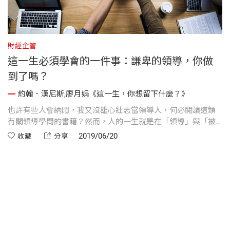
財經企管
財
這一生必須學會的一件事：謙卑的領導，你做
到了嗎？
約翰．漢尼斯,廖月娟《這一生，你想留下什麼？》
拿
也許有些人會納悶，我又沒雄心壯志當領導人，何必閱讀這類
本
的
有關領導學問的書籍？然而，人的一生就是在「領導」與「被
外
領導」之間不停切換，甚至可以說是「人生何處不領導」
在
2019/06/20
收藏
分享