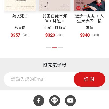
凝視死亡
我坐在琵卓河
進步一點點，人
畔，哭泣。
生就會不一樣
葛文德
保羅．科爾賀
洪蘭
$357
$323
$340
$420
$380
$400
訂閱電子報
訂閱