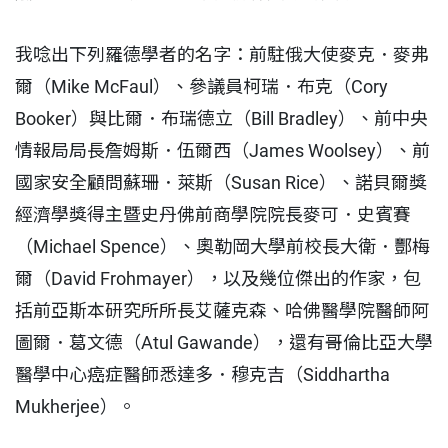
我唸出下列羅德學者的名字：前駐俄大使麥克．麥弗
爾（Mike McFaul）、參議員柯瑞．布克（Cory
Booker）與比爾．布瑞德立（Bill Bradley）、前中央
情報局局長詹姆斯．伍爾西（James Woolsey）、前
國家安全顧問蘇珊．萊斯（Susan Rice）、諾貝爾獎
經濟學獎得主暨史丹佛前商學院院長麥可．史賓賽
（Michael Spence）、奧勒岡大學前校長大衛．酆梅
爾（David Frohmayer），以及幾位傑出的作家，包
括前亞斯本研究所所長艾薩克森、哈佛醫學院醫師阿
圖爾．葛文德（Atul Gawande），還有哥倫比亞大學
醫學中心癌症醫師悉達多．穆克吉（Siddhartha
Mukherjee）。