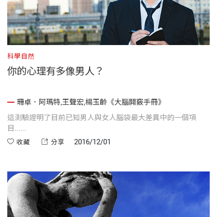
科學自然
你的心理有多像男人？
珊卓．阿瑪特,王聲宏,楊玉齡《大腦開竅手冊》
這測驗證明了目前已知男人與女人腦袋最大差異中的一個項
目......
2016/12/01
收藏
分享