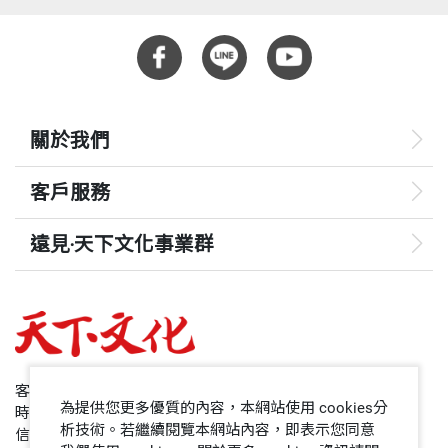
關於我們
客戶服務
遠見‧天下文化事業群
遠見
哈佛商業評論
50+
客服專線：+886 2 2662-0012
為提供您更多優質的內容，本網站使用 cookies分
時間：週一~週五9:00~12:30;13:30~17:00
領導影響力學院
析技術。若繼續閱覽本網站內容，即表示您同意
信箱：service@cwgv.com.tw