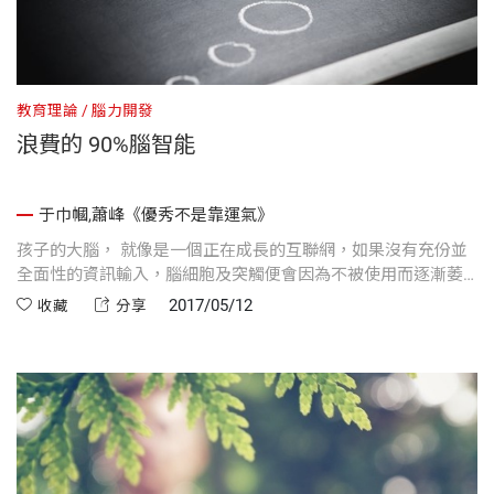
教育理論
腦力開發
浪費的 90%腦智能
于巾幗,蕭峰《優秀不是靠運氣》
孩子的大腦， 就像是一個正在成長的互聯網，如果沒有充份並
全面性的資訊輸入，腦細胞及突觸便會因為不被使用而逐漸萎
縮，無奈的成了那被浪費掉的90％腦智能。
2017/05/12
收藏
分享