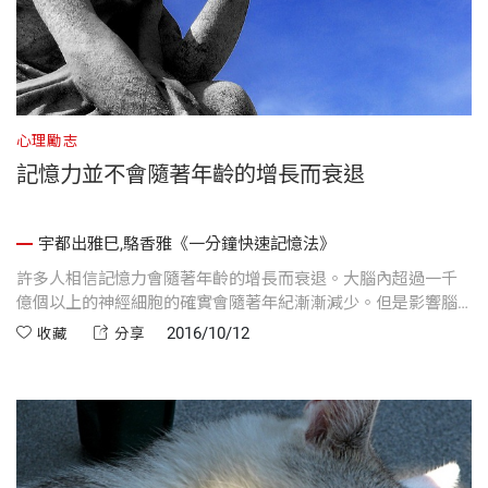
心理勵志
記憶力並不會隨著年齡的增長而衰退
宇都出雅巳,駱香雅《一分鐘快速記憶法》
許多人相信記憶力會隨著年齡的增長而衰退。大腦內超過一千
億個以上的神經細胞的確實會隨著年紀漸漸減少。但是影響腦
部運作的並不是神經細胞的數量......
2016/10/12
收藏
分享