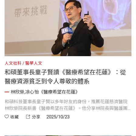
人文社科
醫學人文
和碩董事長童子賢讀《醫療希望在花蓮》：從
醫療資源貧乏到令人尊敬的體系
林欣榮,凃心怡《醫療希望在花蓮》
和碩科技董事長童子賢以多年好友的身份，推薦花蓮慈濟醫院
林欣榮院長新書《醫療希望在花蓮》。他分享林院長與醫護團
隊在花蓮後山建立信賴醫療體系的過程，展現他們在資源匱乏
2025/10/23
收藏
分享
的環境中，如何以專業與人文關懷照護病患，讓人感受到醫療
奉獻與人性溫暖。