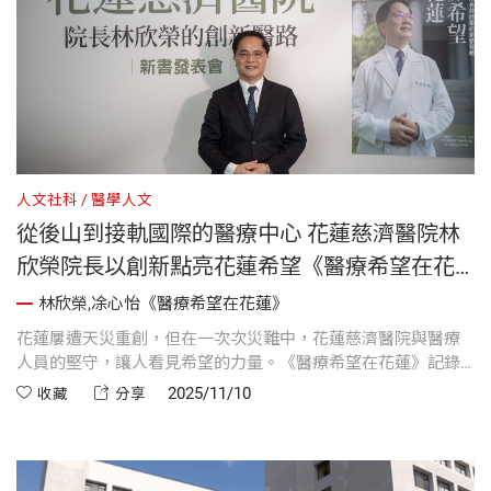
人文社科
醫學人文
從後山到接軌國際的醫療中心 花蓮慈濟醫院林
欣榮院長以創新點亮花蓮希望《醫療希望在花
蓮》編輯導讀
林欣榮,凃心怡《醫療希望在花蓮》
花蓮屢遭天災重創，但在一次次災難中，花蓮慈濟醫院與醫療
人員的堅守，讓人看見希望的力量。《醫療希望在花蓮》記錄
院長林欣榮從國際醫學研究走回偏鄉的歷程，他以創新醫療、
2025/11/10
收藏
分享
科技整合與慈悲願力，帶領花蓮慈濟醫院從地方醫院蛻變為具
國際水準的醫學中心。這不僅是一本醫療創新的紀實，更是一
段關於信念與奉獻的感人故事。