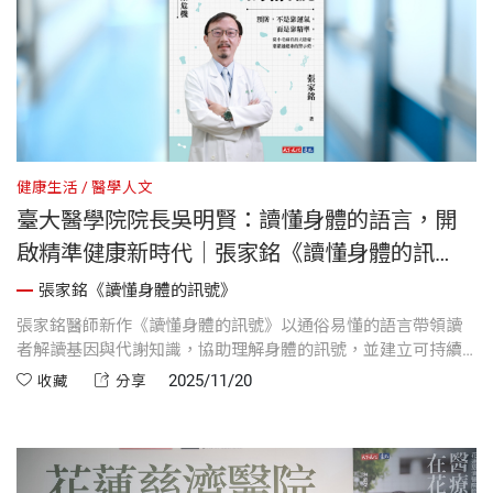
健康生活
醫學人文
臺大醫學院院長吳明賢：讀懂身體的語言，開
啟精準健康新時代｜張家銘《讀懂身體的訊
號》推薦序
張家銘《讀懂身體的訊號》
張家銘醫師新作《讀懂身體的訊號》以通俗易懂的語言帶領讀
者解讀基因與代謝知識，協助理解身體的訊號，並建立可持續
的健康策略。臺大醫學院院長吳明賢肯定本書在精準健康、慢
2025/11/20
收藏
分享
性病預防與健康教育上的深度與實用性，是現代人提升健康掌
控力的重要讀物。