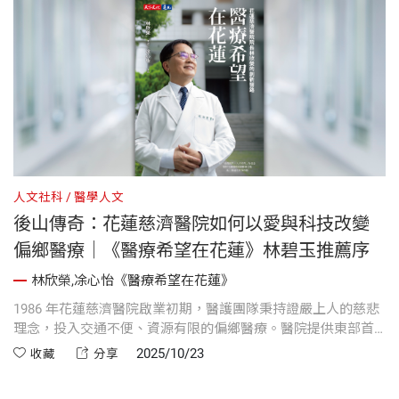
人文社科
醫學人文
後山傳奇：花蓮慈濟醫院如何以愛與科技改變
偏鄉醫療｜《醫療希望在花蓮》林碧玉推薦序
林欣榮,凃心怡《醫療希望在花蓮》
1986 年花蓮慈濟醫院啟業初期，醫護團隊秉持證嚴上人的慈悲
理念，投入交通不便、資源有限的偏鄉醫療。醫院提供東部首
創治療與創新設備，展現醫者全人照護的使命，同時實現個人
2025/10/23
收藏
分享
願景與社會責任。