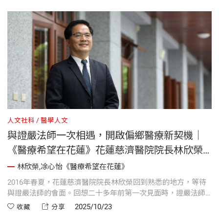
病患的關懷，以及醫療團隊與設備的完善規劃，充分體現「智
慧與慈悲同行」的醫療精神。慈濟證嚴法師為本書推薦序，肯
定林院長用心守護東臺灣健康的努力。
人文社科
醫學人文
與證嚴法師一次相遇，開啟偏鄉醫療新契機｜
《醫療希望在花蓮》花蓮慈濟醫院院長林欣榮
自序
林欣榮,凃心怡《醫療希望在花蓮》
2016年春夏，花蓮慈濟醫院院長林欣榮回到熟悉的地方，等待
與證嚴法師的會面。回想二十多年前第一次見面時，證嚴法師
對他引進人體頭顱教學、舉辦神經外科研習會的理念表示認
2025/10/23
收藏
分享
同。林欣榮在這段回憶中，不僅感受到師父的肯定，也見證了