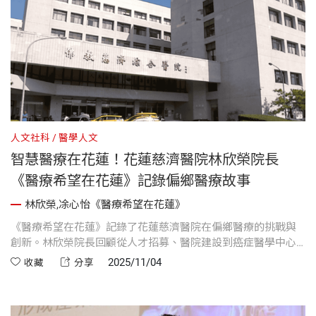
人文社科
醫學人文
智慧醫療在花蓮！花蓮慈濟醫院林欣榮院長
《醫療希望在花蓮》記錄偏鄉醫療故事
林欣榮,凃心怡《醫療希望在花蓮》
《醫療希望在花蓮》記錄了花蓮慈濟醫院在偏鄉醫療的挑戰與
創新。林欣榮院長回顧從人才招募、醫院建設到癌症醫學中心
成立的過程，分享如何以耐心與陪伴點亮醫療團隊的「火
2025/11/04
收藏
分享
種」。書中也介紹中醫師何宗融的成長與醫療故事，以及智慧
藥箱等科技創新如何幫助癌症病人及家庭，呈現科技與人文關
懷結合，為東臺灣帶來醫療希望。