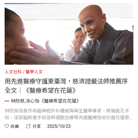
人文社科
醫學人文
用先進醫療守護東臺灣，慈濟證嚴法師推薦序
全文｜《醫療希望在花蓮》
林欣榮,凃心怡《醫療希望在花蓮》
林欣榮院長作為腦神經外科權威與再生醫學專家，將鑰匙孔手
術、深部腦刺激手術及幹細胞治療等先進醫療技術引進花蓮慈
濟醫院，並結合中西醫合療，提升東臺灣癌症、心臟及中風病
2025/10/23
收藏
分享
患的醫療品質與治療效率。書中展現他對後進醫師的栽培、對