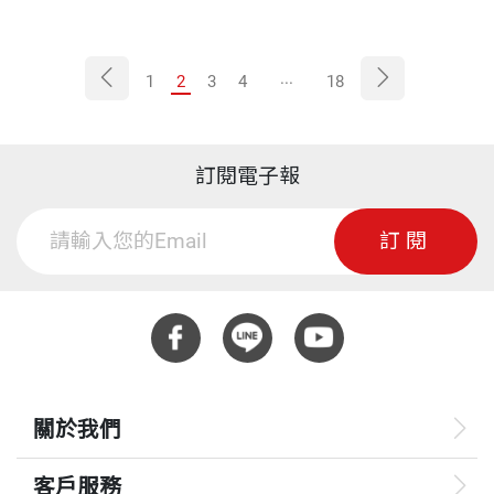
慈濟基金會致力於偏鄉醫療與大體捐贈推廣的初心，揭開慈濟
醫療志業的起點與溫暖契機。
...
1
2
3
4
18
訂閱電子報
訂閱
關於我們
客戶服務