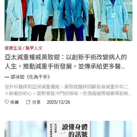
健康生活
醫學人文
亞太減重權威黃致錕：以創新手術改變病人的
人生，推動減重手術發展，並傳承給更多醫
師，就是我的印記《化為千手》自序
邵冰如《化為千手》
從外科醫師到亞洲減重權威，黃致錕醫師回顧投身減重外科二
十餘載的初心。面對曾是冷門的領域，他憑藉縮胃繞腸等創新
術式改寫無數病人的命運，並致力於國際教學與技術傳承，將
2025/12/26
收藏
分享
台灣醫療實力推向世界舞台。對他而言，行醫的印記不僅是卓
越的手術技術，更是透過教育化為千手，持續為醫學界與病友
開啟不一樣的生命篇章。