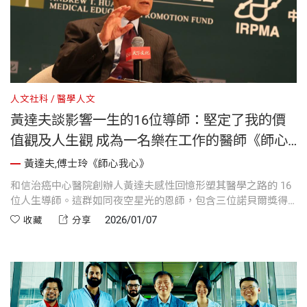
人文社科
醫學人文
黃達夫談影響一生的16位導師：堅定了我的價
值觀及人生觀 成為一名樂在工作的醫師《師心
我心》
黃達夫,傅士玲《師心我心》
和信治癌中心醫院創辦人黃達夫感性回憶形塑其醫學之路的 16
位人生導師。這群如同夜空星光的恩師，包含三位諾貝爾獎得
主與多位卓越醫師，以科學精神與善良特質深深影響了黃醫
2026/01/07
收藏
分享
師。他分享，在照顧病人時對科學實證與人道精神的堅持，皆
源於導師們的教導與薰陶；正是這段寶貴的啟蒙歷程，堅定了
他的價值觀，成就其成為一名樂在工作的醫師。