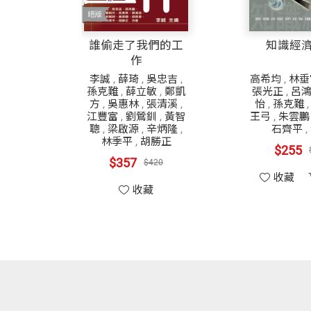
誰偷走了我們的工
知識經
作
李誠
,
薛琦
,
吳忠吉
,
高希均
,
林垂
孫克難
,
薛立敏
,
鄭凱
張光正
,
呂
方
,
吳惠林
,
張清溪
,
怡
,
孫克難
江豐富
,
劉鶯釧
,
黃智
王弓
,
朱雲鵬
聰
,
梁啟源
,
辛炳隆
,
石齊平
,
林季平
,
胡勝正
$255
$357
$420
收藏
收藏