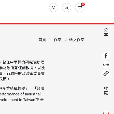
0
動
分
享
首頁
作家
華文作家
曾任中華經濟研究院助理
學財政所兼任副教授，以及
員、行政院財政改革委員會
政策。
收
產業結構轉變」、「台灣
藏
mance of Industrial
Development in Taiwan”等著