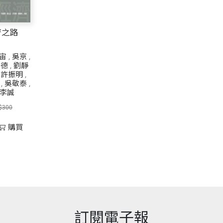
濟之路
宙
,
吳京
,
鴻德
,
劉靜
,
許振明
,
,
吳敬泰
,
李誠
$300
購買
訂閱電子報