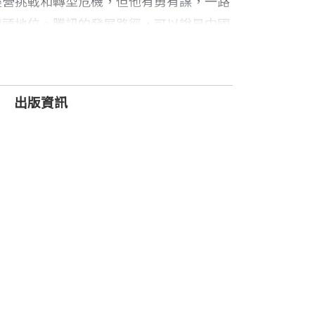
經營挑戰和轉型危機，但他有勇有謀，一路
龍頭地位。騰訊的發展路徑，可以說是中國
。
機。只有當有一天騰訊丟掉了兢兢業業、勤勤
出版資訊
，騰訊從來沒有哪一天可以高枕無憂，每一個時
擔心用戶會拋棄我們。……過去，我們總在思考
奔向成功的速度和激情。但是現在，我們要在