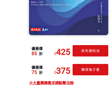
優惠價
425
貨到通知我
85
$
折
優惠價
375
購買電子書
75
$
折
※大量團購需求請點擊洽詢