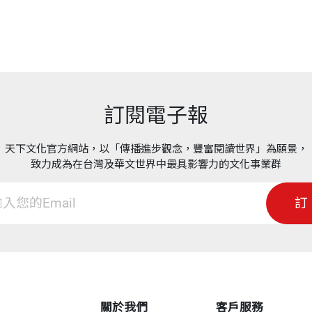
國在移動通訊領域的增值服務起步比美國早得多。早在20
式為手機使用者提供各類資訊增值服務，這造成了一個獨
驚的利潤。騰訊一度是「移動夢網」最大的合作夥伴，因此
利的互聯網公司。
訂閱電子報
市，騰訊在這段曲折的創業時期裡完成了產品模型仿製、應用
天下文化官方網站，以「傳播進步觀念，豐富閱讀世界」為願景，
球互聯網泡沫破滅之後，中國的互聯網企業在盈利模式和使
致力成為在台灣及華文世界中最具影響力的文化事業群
歷史性的大分流。在後來的兩年多時間裡，本土公司在門戶
部國際公司，一個截然不同的、中國式的互聯網世界日漸
訂
業家的全部特質。他抓住了被別人看做障礙的機遇，不過
利模式遭到質疑，同時，幾乎所有互聯網企業都推出了自
訊幫助那些年輕人在一個虛擬世界裡找到了自己的「身分
關於我們
客戶服務
一樣，好奇地在問：我是誰？