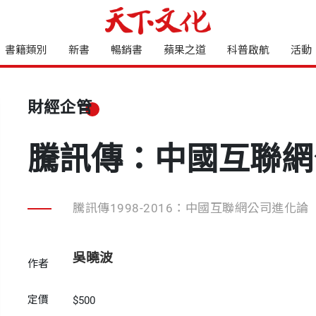
書籍類別
新書
暢銷書
蘋果之道
科普啟航
活動
財經企管
騰訊傳：中國互聯網
騰訊傳1998-2016：中國互聯網公司進化論
吳曉波
作者
定價
$500