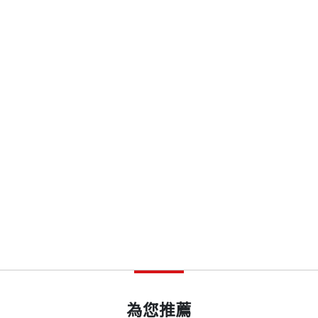
和資訊的時空限制的新發展，都會對商業運作的方式產生
鐵路和電報同等重要的商業發明，它重構了資訊的傳播方式
開本
14.8×21cm
列火車的車頭，那麼中國則是掛在後面的第二節車廂。我
印刷規格
黑白
與之前的農民辦企業、「城市邊緣人」經商以及官員下海
熱情。深圳是中國第三個提供互聯網接入服務的城市，而
化騰和其他四位創業同伴都出生在城市中產階級家庭，其
ISBN
4713510945285
熱。
頁數
464
企業的發家史中，提出過著名的「成長四階段」論，即積
早期成長史，我們清晰地看到了這一演進的軌跡：通過Q
並不是一個必然的過程。
重量
644
為您推薦