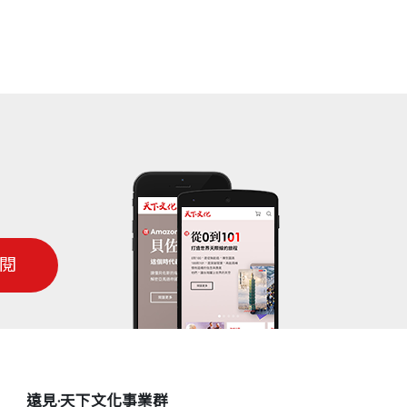
00年年底，新成立的中國移動公司推出了
特的簡訊爆發現象，所有參與了這個項目
也是最大的得益者。在2001年6月，騰
創新到盈利模式探索的全過程。這也是中國
用者價值挖掘上蹚出了一條與美國同行不同
、搜尋、電子商務、信箱服務、網路遊戲以
露出了自己的輪廓。
閱
他所形成的能力看上去是一件有致命缺陷
己的即時通訊工具。挑戰像一道危險而高
」的話，具有戲劇性的是，在相當長時間
遠見‧天下文化事業群