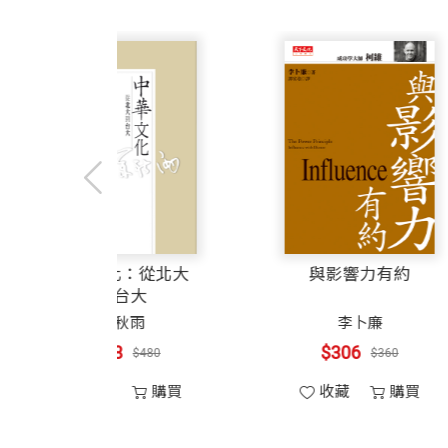
從20世紀90年代中期到2000年互聯
第
5
章
QQ
秀：
真實世界的倒影
無一例外。騰訊在很長一段時間不被業界
「社群」的第一次出現
CQ，從來沒有實現過盈利，甚至一直到
市場部推出「阿凡達計畫」
事情，其中很多是美國人沒有做過的。做
「QQ人」與QQ現實主義
從而適應了當時中國的上網環境，還先後
三個戰略級的衍變
創新上的能力和速度並不遜色於任何國際
進入網遊，沒有凱旋的「凱旋」
二：除了技術的微創新之外，互聯網的商
打開青年的新聞門戶
本土企業往往有更大的優勢。騰訊很早就
新，從而使得QQ由一款沒有溫度的即時
偉大經濟學家亞
中華文化：從北大
第
6
章 上市：
夾擊中的「成人禮」
試水者之一。
當．斯密
到台大
為什麼選擇高盛
施建生
余秋雨
那斯達克？還是香港？
$255
$408
做對的事情之三：馬化騰在創業不久後便
$300
$480
被光環掩蓋的上市
投資，簡稱創投）已經進入中國，IDG、
收藏
購買
收藏
購買
整頓風暴中的「跛腳企鵝」
中國互聯網公司。
對QQ的集體圍剿