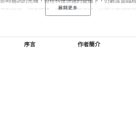
得即時通訊的先機，但在科技快速的變遷下，仍數度面臨
、互動娛樂、網路媒體、電子商務等領域，站穩中國網路
歷程，就等於掌握了中國網路經濟的發展趨勢和商機所在
會從外部襲來。只有當我們漠視用戶體驗時，才會遇到真正的危
序言
作者簡介
的災難。……也沒有最好的時刻。12年來，我最深刻的體會是
天都如履薄冰，始終擔心某個疏漏隨時會給我們致命一擊，始終
山
什麼是能被認同的。過去，我們在追求用戶價值的同時，也享受
敬畏。 」