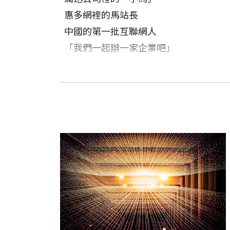
惠多網裡的馬站長
中國的第一批互聯網人
「我們一起辦一家企業吧」
第
2
章 開局：
並不清晰的出發
前言
吳曉波 作者
誰能定格一座正在噴發的火山
夢想起飛
大陸知名財經作家，曾擔任哈佛大學訪問
不可錯過的「互聯網世代」
創業：1998年到2004年
道、藍獅子出版創辦人。
狼狽不堪的歲月
從ICQ到OICQ
「羞澀文靜的馬化騰怎麼可能成為一個企
著有《大敗局》I和II、《激盪十年》《
OICQ的中國式改造
就連馬化騰自己也沒有料想到，他將創建
刊》年度圖書。
OICQ 正式上線
CQ，也就是日後的QQ上線時，他們把用
第
3
章 生死：
泡沫破滅中的掙扎
不過，馬化騰最幸運的是，他身處在一個「大
邊做邊學，到處接案