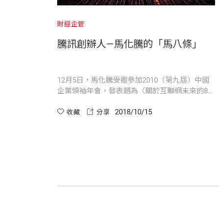
業意義時說：「任何能打破對於人、產品
企鵝的誕生
世紀90年代的互聯網經濟顯然是一個與
財經企管
資金不足，四處尋找買主
互聯網經濟的第一班列車，如果美國是這
騰訊創辦人—馬化騰的「馬八條」
救命的IDG與盈科
大的國家。
從OICQ進化到QQ
MIIH的意外進入
12月5日，馬化騰受邀參加2010（第九屆）中國
馬化騰是改革開放之後的第三代創業者，
企業領袖年會，發表題為〈關於互聯網未來的8條
自於興趣，他對資訊技術擁有與生俱來的
論綱〉的演講。他在開講的第一分鐘裡就引來滿
第
4
章 夢網：
意外的拯救者
2018/10/15
堂會心的笑聲，他說：「今天下午我演講的主題
收藏
分享
位，並且管理過一個名氣不小的網站。馬
「影子國王」的夢網計畫
是『互聯網問題8條論綱』，大家會以為是在模仿
網，而不是金錢本身，有著宗教徒般的狂
馬丁．路德宗教改革時提出的95條論綱。本來，
夢網拯救中國互聯網
我們也準備寫95條，由於時間不允許，只有15分
第一次組織架構調整
鐘，所以，我就做了一個也不是很艱難的決定，
阿爾弗雷德．錢德勒在研究美國早期工商
決定把它縮短為8條。」
不成功的收費試驗
對擴展中的資源的合理利用。回顧騰訊的
QQ收費風波，陷入第一次輿論危機
式實現使用者資源的獲利兌現。然而，這
虛擬貨幣的誕生