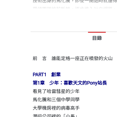
技術出身的馬化騰，即使一開始時就搶
帶領團隊披荊斬棘，逐步進入社交網路
網路企業成長的縮影，掌握騰訊的發展
「這不是最壞的時刻。……真正的危機從來不
目錄
懇懇為使用者服務的文化的時候，這才是真正
刻都可能是最危險的時刻。12年來，我們每
前 言 誰能定格一座正在噴發的火
什麼是對的。但是現在，我們要更多地想一想
文化中更多地植入對公眾、對行業、對未來的
PART1
創業
－馬化騰
第
1
章 少年：
喜歡天文的
Pony
站長
看見了哈雷彗星的少年
馬化騰和三個中學同學
大學機房裡的病毒高手
潤迅公司裡的「小馬」