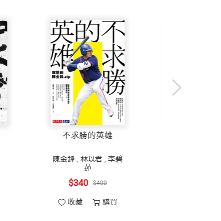
新聞門戶、信箱、搜尋，包括即時通訊工具，
開發、後來被美國線上（AOL）收購的I
好的獲利方式。所以，馬化騰必須做對一些
。它把資訊留存從用戶端轉移到伺服器端，
案例中可見，中國互聯網從業者在應用性
域發生的景象完全不同。做對的事情之
系、國家政策等客觀條件的影響。因此，
服務」、虛擬道具出售、Q幣等服務型創
這個意義上，騰訊是全球最早的社區網路的
文案力
不求勝的英雄
盧建彰
陳金鋒
,
林以君
,
李碧
蓮
$323
時候，風險投資（編注：在台灣稱為創業
$380
$340
$400
作用。騰訊也是第二家在香港聯交所上市的
收藏
購買
收藏
購買