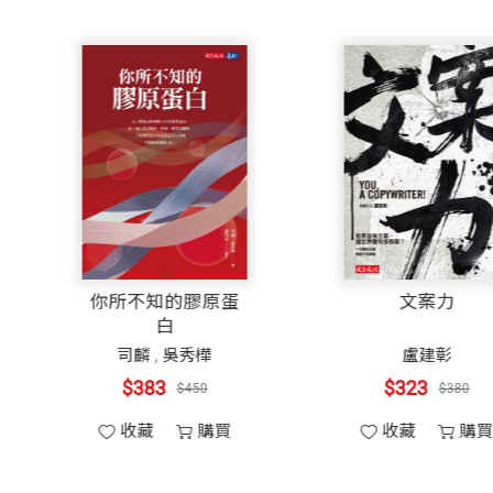
網泡沫破滅，中國的互聯網企業全部都是美國式的仿製品，
看好，很大的原因在於，它的仿效物件，也就是由以色列人
我寫作此書的時候，也沒有另外一款即時通訊產品找到了
對的事情之一：騰訊對ICQ的模仿建立在微創新的基礎上
發明了中斷點傳輸、群聊、截圖等新穎的功能。從騰訊的
同行，這一特徵與電子產品、汽車、醫藥、機械裝備等領
業應用還受到一個地區的網路環境、使用者習慣、支付體
提出了「用戶體驗」的概念，它富有創意地推出了「會員
通訊工具逐漸轉型為一個「類熟人」的網路社交平台。在
與影響力有約
你所不知的膠原蛋
白
李卜廉
司麟
,
吳秀樺
$306
$383
開始謀求資本市場的支持。幸運的是，在他滿世界找錢的
$360
$450
盈科、MIH在騰訊的早期發展中起到了很重要的資本輸血
收藏
購買
收藏
購買