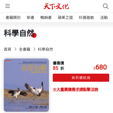
書籍類別
新書
暢銷書
蘋果之道
科普啟航
活動
科學自然
首頁
全書籍
科學自然
優惠價
680
85
$
折
貨到通知我
※大量團購需求請點擊洽詢