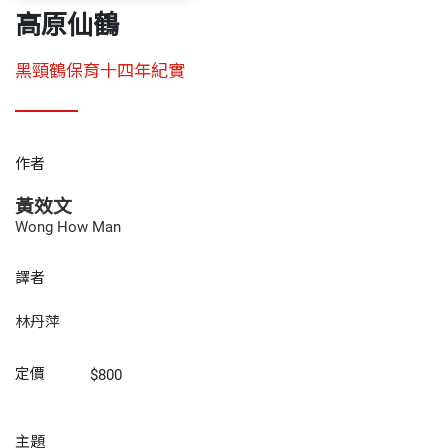
高原仙鶴
黑頸鶴保育十四年紀實
作者
黃效文
Wong How Man
譯者
林丹萍
定價
$800
主題