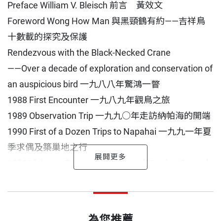
Preface William V. Bleisch 前言 黃效文
Foreword Wong How Man 與黑頸鶴有約——吉祥鳥
十數載的探究及保護
Rendezvous with the Black-Necked Crane
——Over a decade of exploration and conservation of
an auspicious bird 一九八八年驚鴻一瞥
1988 First Encounter 一九八九年觀鳥之旅
1989 Observation Trip 一九九○年走訪納帕海的開端
1990 First of a Dozen Trips to Napahai 一九九一年夏
季求偶及築巢地之行
1991 Visit to a Summer Mating and Nesting Ground
一九九二年求偶及巢居研究
黃效文 作者
畢蔚林
出版日期
2002/10/20
1992 Mating and Nesting Study 一九九三年於過冬地
中國探險學會創辦人及會長
點繼續工作並重返阿爾金山自然保護區
執筆之際，一場夏季雷暴正橫掃納帕海，青蔥草原和
為您推薦