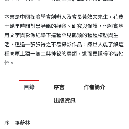
本書是中國探險學會創辦人及會長黃效文先生，花費
十幾年時間對黑頸鶴的觀察、研究與保護，他翔實地
用文字與影像紀錄下這種罕見鶴類的種種樣態與生
活，透過一張張得之不易攝影作品，讓世人能了解這
種高原上獨一無二與神祕的鳥類，進而更懂得珍惜牠
們。
目錄
序言
作者簡介
出版資訊
序 畢蔚林