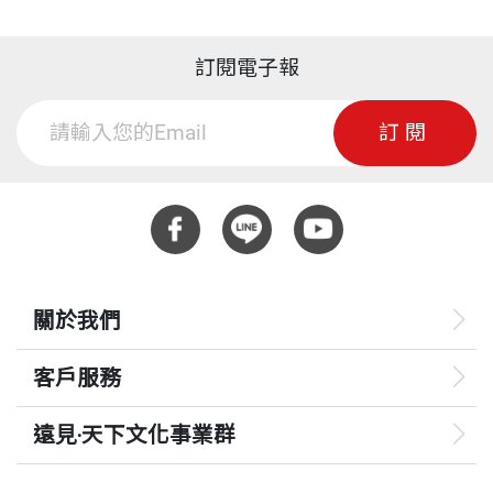
於美國創立中國探險學會之前，曾為《國家地理雜
早在人類到達以前，黑頸鶴已生活在中國荒蕪的高原
誌》率隊進行六次重要探險活動。在該雜誌社工作期
訂閱電子報
頁數
224
地了。其後人類出現，有了狩獵，引進了耕作與畜
間，他身兼探險、寫作、攝影三職，並且發現了長江
牧，甚至也引入了近代的高速公路、汽車、飛機，黑
的一條新源流。他為雜誌所撰文章曾獲美國外國記者
訂閱
頸鶴都一一熬過了。文化大革命幾乎也革了牠們的
俱樂部報導獎的提名。近年來，他並且為湄公河（瀾
重量
730
命，濕地和沼澤給排乾了用來種田，而人們也只著眼
滄江）、黃河源頭的定位奏功。
於牠們的肉和羽毛。
黃效文的著作超過十本。其中From Manchuria to Tib
今天，黑頸鶴也許正嘗試從沈重的過去中復原。牠們
et於一九九九年榮獲知名的Lowell Thomas Travel Jo
關於我們
可會翱翔於無盡的將來，繁榮昌盛？還是，這本書將
urnalism Gold Award。Islamic Frontiers of China於
成絕響，成為牠們留在人間的最後淒美倩影？也許讀
一九九○年在英國出版，其問世時間遠在全世界對此
客戶服務
者們將有機會參與做出這一個抉擇。
議題發生興趣之前，並於二○一一年再出新版。台灣
遠見‧天下文化事業群
的天下文化出版公司為他出了一個系列，包括十四本
暴風雨過去了，納帕海的天空又是一片澄藍。牛群在
書，獲選為該公司二十五種最佳叢書之一。
遠見