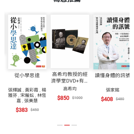
1993 More Work at the Wintering Site and Our Retur
沼澤一一消失在灰濛濛的傾盆雨幕之中。鶴鳥們早就
二○○二年《時代雜誌》提名黃效文為二十五位亞洲
書號
BLC018
n to the Arjin Mountain Nature Reserve 一九九四年
離開了，四散在廣闊的西藏高原上，忙著哺育牠們的
英雄之一，讚譽他「在世的中國探險家中，成就第
發現最南方的冬棲地
幼雛。那些存活下來的幼雛將面對上千公里的漫長遷
一。」CNN在十年內對他的工作報導了十一次，包括
1994 Discovery of the Southernmost Wintering Grou
出版社
天下文化
徙路途，飛回納帕海過冬，一如世世代代的黑頸鶴都
一段由Richard Quest主持的半小時節目。紐約《華爾
nd 一九九五年尋甸打出了名堂及發現最北方的繁殖
曾做過的一樣。漫漫征途上，牠們看到了甚麼？有否
街日報》曾在頭版登載他的故事。「半島電視」Al Ja
地
留意到大地在轉變？看到濕地被排乾？草原變成了耕
zeera主播Riz Khan也為他做出半小時訪問。「探索
裝幀
平裝
化
1995 Xundian Becomes Famous and the Discovery o
地？
頻道」及「國家地理頻道」都對他的工作做過多次主
f the Northernmost Summer Site 一九九六年走訪隆
題報導。二○一一年CCTV開始製作十二集關於他在
高希均教授的經
從小學思達
讀懂身體的訊號
寶灘的重要巢居地
濟學堂DVD+有聲
開本
21×29.7cm
此書以非常個人化的文字和照片記錄了黑頸鶴的生
中國的工作，目前已經完成兩集。
書
高希均
1996 Important Nesting Ground at Longbaotan Visit
張輝誠
,
黃彩霞
,
楊
張家銘
活，由跟隨牠們橫越中國大地的人執筆。黑頸鶴的旅
雅芬
,
宋蕥妘
,
林恆
$850
$1000
ed 一九九七年重返阿爾金山及阿克塞
$408
$480
嘉
,
張美慧
程激發了黃效文的靈感，正如它可能啟發任何有幸目
自一九七四年起，黃效文就以記者身分開始探索中
印刷規格
黑白
1997 Return to Arjin Mountain and Aksay 後記
$383
$450
睹這些高貴之鳥的人，它也應該勾起我們的同情和關
國。他是中國探險學會的創辦人兼會長，這所名聲卓
Postscript
注，因為黑頸鶴的困境正象徵了我們世界中許許多多
著的非營利機構，成立目的是到中國偏遠地區從事探
的脆弱面。
險、研究、保育和教育的工作。黃效文在一九八六年
ISBN
986-417-046-5