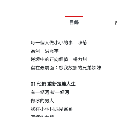
又前進，重建毅力與信心。
台北電影節、金馬獎常客導演楊力州，
目錄
（Bridge Over Troubled 
活力，期待新希望的綻放。
每一個人做小小的事 陳菊
為河 洪震宇
逆境中的正向價值 楊力州
寫在最前面：想我故鄉的兄弟姊妹
01 他們 重新定義人生
有一條河 拔一條河
做冰的男人
我在小林村遇見富哥