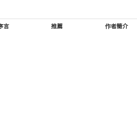
花了超過一年時間，在高雄甲仙蹲點拍攝，交出創作生
序言
推薦
作者簡介
Water）。透過新住民姊妹與當地居民的重建故事，我們在這個飽