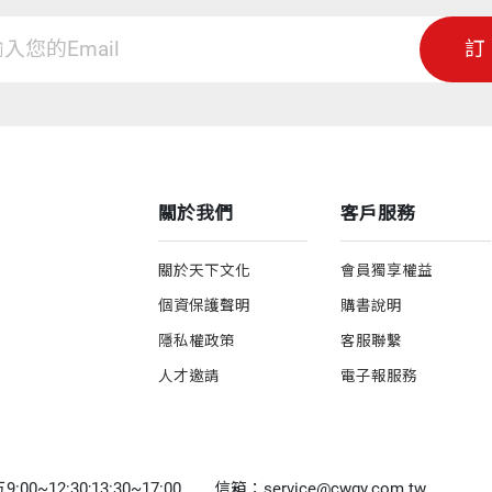
如何，
訂
鐵的宜芳也有深刻體會吧。
事，
有點像浮萍，沒有根，容易因環境變化而躁動不安；鄉里人的世界
計與推動小旅行，我不斷思索，還能為這片土地做些什麼？
關於我們
客戶服務
──林俊逸（藝人，電影：「
濃為鄰近九鄉鎮的公務員演講，之前旗美社大主任張正揚就邀我去
關於天下文化
會員獨享權益
個資保護聲明
購書說明
微黑、大眼睛、國台語流利的她，導覽平埔族史蹟與故事，熱情招
隱私權政策
客服聯繫
協助關懷老人，挖掘在地故事。
人才邀請
電子報服務
、四十個社區工作者來聽講座，我談這幾年在台灣各地設計與推動
0~12:30;13:30~17:00
信箱：service@cwgv.com.tw