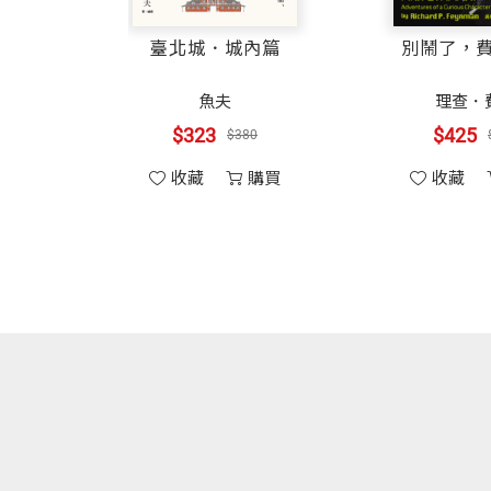
獲得金鐘獎非戲劇類最佳導演、山形國際
香茅雞
臺北城．城內篇
別鬧了，
為這本書寫序時，正值一年一度的甲仙芋筍節，
黑甜仔菜粥
自然，我們無力抵抗，然而，只要「每一個人做小
柬埔寨湯河粉
魚夫
理查．
家鄉永遠都在，不會因為我們忽視、遺忘就消
$323
$425
涼拌冬粉
$380
春捲
收藏
購買
收藏
推薦序：為河
洪震宇
（作家、在地小旅行推動
薑絲雞
打拋豬肉
那天午後，我坐在甲仙客運站候車室等車，要
一條山間的涓流，夏日裡沁涼，與天地人們同
柬埔寨紅燒肉
我身旁的長輩，不少是要去城裡看病，閩南語、
但就在轉眼間，隨著風雲變色，它卻洪濤奔洩
長豆炒牛肉
的子女，最近的生活。
強攻猛襲，在瞬間夷平家園，沒有哭喊逃亡的
02甲仙特色料理
陽光暖暖，老人的話語，為安靜的山中小城增
那場夢魘，餘悸猶存，難忘，也不能忘。
‧酸香清脆筍料理
大地之母，喜怒無常，難違，也不能違。
麻竹筍兩種醃漬法
上了車，一路蜿蜒下山，車上響起閩南語老歌，
越劇般，頓時湧現時空錯亂的不適感。
酸筍炒大腸