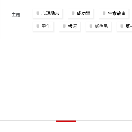
心理勵志
成功學
生命故事
主題
甲仙
拔河
新住民
莫