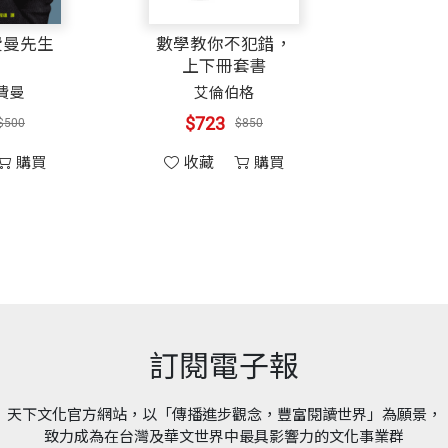
開本
14.8x21cm
紀錄片影展 評審團大獎、金馬獎最佳紀錄片獎，也拍攝
費曼先生
數學教你不犯錯，
我們看到甲仙已經揮別風災的陰影，展現多采多姿的生命力。《拔
上下冊套書
小的事」，災害，毀壞一切，卻也讓他們，一點一滴，找回自己。
費曼
艾倫伯格
印刷規格
黑白
失，即使只留殘山剩水，家鄉仍靜靜守候……回家吧，故鄉在
$723
$500
$850
購買
收藏
購買
者）
ISBN
BLF047C
前往高雄市區，再轉搭高鐵回台北。
生共息，呼吸吐納。
頁數
0
客語、布農語與外省腔調此起彼落，還有一個老伯拄著枴杖，站在
，如刀戈戰火，
時間，僅存驚惶。
重量
391
訂閱電子報
添一點聲響。
陪伴我們走過山巔，穿過蕉林、越過龍鬚菜田，搖晃搖晃兩個小時
天下文化官方網站，以「傳播進步觀念，豐富閱讀世界」為願景，
致力成為在台灣及華文世界中最具影響力的文化事業群