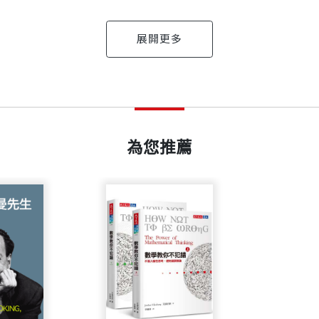
市長）
出版日期
2013/08/26
天下文化出版公司、《遠見》雜誌。 著有《宇宙遊子》
光客駐足的繁華山城，芋冰、芋粿聞名遐邇，養大了不少甲仙出生的
堪，南橫中斷，路過的遊客大量減少。即使經過四年不停歇的重建
為您推薦
書號
BLF047C
，亟待重建的不只是甲仙人的生計，還有留下來的人的生活。《拔
人，更有為數不少的新住民媽媽，以及她們生下的台灣之子。在這
系、國立台南藝術大學音像紀錄研究所畢業，現為紀錄片工
出版社
天下文化
盾的社會制度，使得他的作品除了最純真的人情以外，也
甲仙的生命力。例如，地區經濟傾向觀光業、農產品停留在初級加
視金鐘獎非戲劇類最佳導演獎，2006年以「奇蹟的夏天
育資源有限、學科競爭力的城鄉差距太嚴重……，每一個問題彼此
裝幀
平裝
使面對大自然，我們無力抵抗，然而，只要「每一個人做小小
摧毀甲仙人的意志，反而讓他們重新檢視自己，因為「還能再壞嗎
愛(080)」、「老西門」、「飄浪之女」、「新宿駅，
）
驗之旅……等等，許多計畫一一展開；他們發展有機農業、開發新
、「青春啦啦隊」、「拔一條河」、「看不見的島」。20
的魅力，讓甲仙的新定位被看見，只要遊客進來，甲仙就有希望。