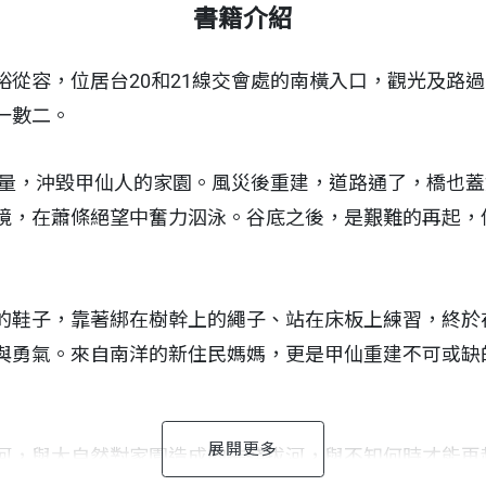
書籍介紹
容，位居台20和21線交會處的南橫入口，觀光及路過
一數二。
量，沖毀甲仙人的家園。風災後重建，道路通了，橋也蓋
境，在蕭條絕望中奮力泅泳。谷底之後，是艱難的再起，
子，靠著綁在樹幹上的繩子、站在床板上練習，終於在1
與勇氣。來自南洋的新住民媽媽，更是甲仙重建不可或缺
，與大自然對家園造成的摧殘拔河，與不知何時才能再