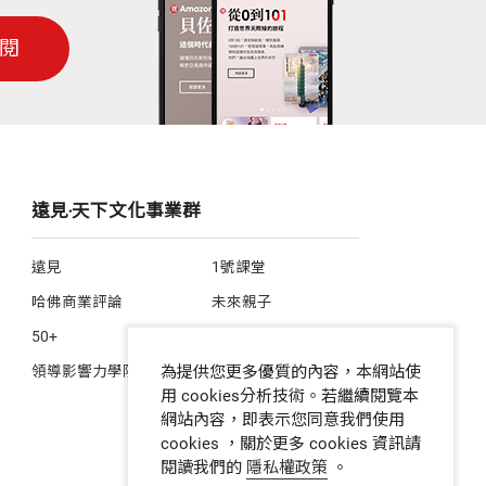
閱
是靜止的，封閉的，像棵始終不動的樹，習於風吹雨
遠見‧天下文化事業群
拔一條河」片尾曲「讓世界都聽見」主唱）
甲仙走走，我想機會難得，就請正揚幫我安排造訪
遠見
1號課堂
哈佛商業評論
未來親子
呼我吃在地風味餐，後來才知道，她遠從柬埔寨嫁
50+
人文空間
領導影響力學院
為提供您更多優質的內容，本網站使
用 cookies分析技術。若繼續閱覽本
的小旅行，像美濃、池上、關山與花蓮石梯坪，如
網站內容，即表示您同意我們使用
cookies ，關於更多 cookies 資訊請
閱讀我們的
隱私權政策
。