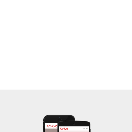
過多部得獎廣告影片。
──陳菊（高雄市長）
一條河》見證了甲仙人的堅強與韌性，即使面對大
等你。為何？為河。
──洪震宇（作家、在地小旅行推動者）
售票口前，不時探頭跟裡頭的小姐話家常，聊遠方
之後，我站在人來人往的左營高鐵站，像電視的穿