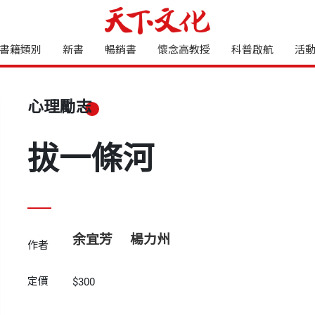
書籍類別
新書
暢銷書
懷念高教授
科普啟航
活
心理勵志
拔一條河
余宜芳
楊力州
作者
定價
$300