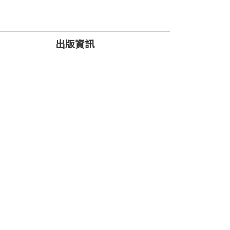
涯中最複雜糾葛的紀錄長片「拔一條河」
出版資訊
受八八風災摧殘的山中小鎮，發掘甲仙獨特的美與