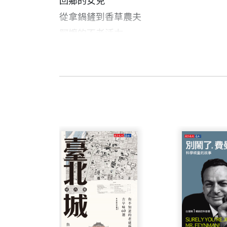
回鄉的女兒
從拿鍋鏟到香草農夫
阿嬤的不老活力
推薦序：
每一個人做小小的事
陳菊（高雄
熱血推薦
余宜芳 作者
02 她們 這裡也是家鄉
自由撰稿人。 政大新聞系畢業。 曾任職
認命又韌命的文香
台20和台21線交會於此，甲仙，曾經是眾多觀
小 野（作家）
毀整座小林村，更因為被蹂躪過的山區地質脆弱不
姊姊妹妹站起來
林俊逸（藝人）
讓我們再演一齣戲吧！
張小燕（知名主持人）
楊力州 作者
遊客不來，衝擊著甲仙的經濟命脈；而風災過後
媽媽桑與孫老師
人四年來的心路轉折。這裡有閩南、客家、平埔族
黃韻玲（藝人）
1969年3月9日生，輔仁大學應用美術
遲到的婚紗照
的未來打拚，尋找出路。
劉克襄（詩人、自然觀察家）
掘世人不敢逼視的赤裸情感與種種荒謬矛
「一些結構性的問題像慢性病，長期以來蠶食著
後記：離開以後
2003年以「新宿駅，東口以東」榮獲電
青壯人力外移。許多孩子出自單親或隔代教養，教
《拔一條河》見證了甲仙人的堅強與韌性，即
是台灣許多偏鄉的縮影。所幸，無情的風災並沒有
片獎。歷年作 品包括「打火兄弟」、「我
03 當檸檬香茅九層塔遇上芋筍梅 （食譜
取遊客，單車比賽、醃梅子美食一日遊、拔芋頭體
滴，找回自己。
嬤」、「征服北極」、「被遺忘的 時光」
的特色餐廳。他們念茲在茲的，就是找回甲仙獨特
01文香的南洋美食