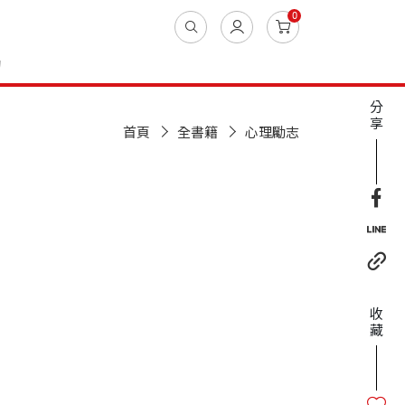
0
動
分
享
首頁
全書籍
心理勵志
收
藏