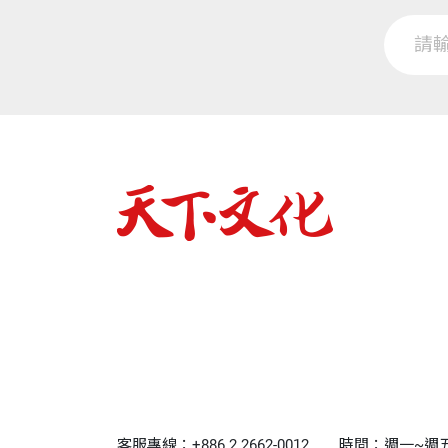
在能與不能之間，我們更當珍惜。天如何，命
酸筍炒肉絲
這個奇妙經驗，想必經常搭客運從甲仙往返高
總要回到一句「我該如何」。透過一群人的故
酸筍魚湯
我看到了生命的堅韌，也帶給我更多力量。
‧健康美味的梅子料理
我常想，城
市人的世界是多元的，流動的，卻
而這正向的力量，正是台灣人最需要的動力。
蜂蜜梅醋梅精茶
打，逆來順受。
拔一條河的力與美，要讓世界都聽見。
梅漬腐乳雞
多年城鄉之間的行旅踏查，除了書寫，演講、設
涼拌酸甜過貓
涼拌彩蔬
與甲仙相遇是偶然，也許是必然。原本受邀到美
梅醬椒麻雞
甲仙，舉辦和在地朋友的交流講座。
‧甜鹹兩相宜的芋頭料理
接待我的，是擔任關山社區總幹事的美玉，皮膚
芋頭鹹粥
來這個只有老人、婦女與小孩的社區，更主動出來
芋頭甜湯
香炒芋梗
這個安靜的小社區，竟吸引在地與鄰近鄉鎮的三
‧香草茶
何透過旅行整合資源、創造家鄉生機。
春夏季檸檬香草茶
客服專線：+886 2 2662-0012
時間：週一~週五9:0