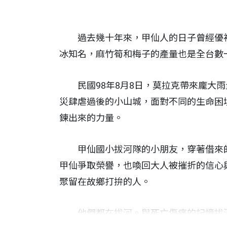
過去幾十年來，甲仙人的日子曾經優裕從
冰知名，麻竹筍和梅子的產量也是全台數
民國98年8月8日，莫拉克帶來龐大雨
災肆虐過後的小山城，面對不同的生命困
鍊出來的力量。
甲仙國小拔河隊的小朋友，穿著借來的鞋
甲仙爭取榮譽，也喚回大人被摧折的信心
聚留在故鄉打拚的人。
他們都在拔河。與死亡傷痛的記憶拔河