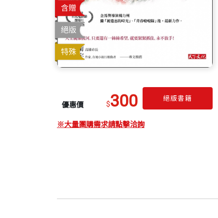
300
絕版書籍
$
優惠價
※大量團購需求請點擊洽詢