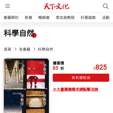
書籍類別
新書
暢銷書
懷念高教授
科普啟航
活動
科學自然
首頁
全書籍
科學自然
優惠價
825
85
$
折
貨到通知我
※大量團購需求請點擊洽詢