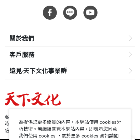
又再響起，聽著聽著便入夢了。從那天起，蟋蟀每夜
陪我入眠，某日我突發奇想，該是朋友見面的時候
了。我小心翼翼接近，只見牠一溜煙鑽進壁縫，還不
時探探頭，似乎嘲諷我逮不著牠；如此經過數日的拉
關於我們
鋸戰，我拿了一個蘋果核放在地上，以美食誘惑，果
客戶服務
真如我所料，牠馬上趴在蘋果核上大快朵頤，再度接
近時，不知是美食當前還是接受了我友誼，牠並未閃
遠見‧天下文化事業群
躲。於是我迅速以透明罐子一蓋，捉住了牠，牠激烈
遠見
地跳了兩下便又啃起蘋果核。晚上將牠放於玻璃瓶
中，入睡前，牠又開始發出聲音。三個多月後的一
哈佛商業評論
天，聲響停了，我知道該是道別的時候了，隔日將牠
50+
放於草中，牠捲著鬚走到草堆中，我以感謝又祝福的
客服專線：+886 2 2662-0012
為提供您更多優質的內容，本網站使用 cookies分
時間：週一~週五9:00~12:30;13:30~17:00
心情和牠說再見。這樣難忘的另類接觸經驗，希望能
領導影響力學院
析技術。若繼續閱覽本網站內容，即表示您同意
信箱：service@cwgv.com.tw
我們使用 cookies ，關於更多 cookies 資訊請閱
透過本書的出版，讓更多人瞭解鳴蟲的美好。