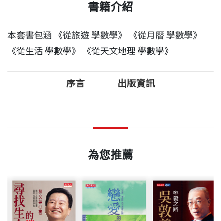
書籍介紹
本套書包涵 《從旅遊 學數學》 《從月曆 學數學》
《從生活 學數學》 《從天文地理 學數學》
序言
出版資訊
另類的接觸 我喜歡用五官感覺大自然的美，每到
出版日期
2009/03/03
一處山光水色，會嗅嗅屬於那個地方的味道、聽聽蟲
鳴鳥叫蛙鼓，常流連忘返於如仙境般的意境。 昆
為您推薦
書號
BWS110A
蟲的世界裡，蝴蝶翩翩飛舞，五彩繽紛，視覺上幾近
完美，似乎無可挑剔。螢火蟲黑夜間的漫天飛舞，也
是一種美，但光芒若能多些色調，會更美不勝收，童
出版社
天下文化
年的我曾捕捉飛舞的黑翅螢，將其發光部位塗上七彩