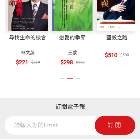
色筆，結果並沒有像預期般有七彩的光芒，反而成了
一隻暗淡的蟲子。蟋蟀的聲音也曾讓我覺得單調乏
裝幀
平裝
味，若能夠發出Do-Re-Mi-Fa-So-La-Si的音調，該多
完美。 直到西元1999年秋天，聽到日本鐘蟋
」
尋找生命的機會
戀愛的季節
堅毅之路
ISBN
9780004173757
（鈴蟲）的聲音，改變我的看法，從那一刻起，我開
林文英
王蒙
$510
$600
始積極尋找曾經聽過及未聽過的蟲聲。到目前為止，
$221
$298
$260
$350
雖然仍沒有找到發出Do-Re-Mi-Fa-So音調的蟋蟀，但
頁數
0
已深覺直翅目鳴蟲是十分有趣的小寵物，在此將這些
年來所累積的台灣直翅目鳴蟲的聲音、生態、觀察飼
重量
1190
養及多年來對小蟲子的感情等集合成『鳴蟲音樂國』
訂閱電子報
這本書，和大家一起分享。 第一次和鳴蟲邂逅的
特殊經驗是在八年前，一隻蟋蟀跑到我的床邊，在我
訂閱
入睡前發出格外引人的聲音，我閉著眼彷彿躺在自然
星空下，當木床搖晃，聲音便停了下來，過了一陣，