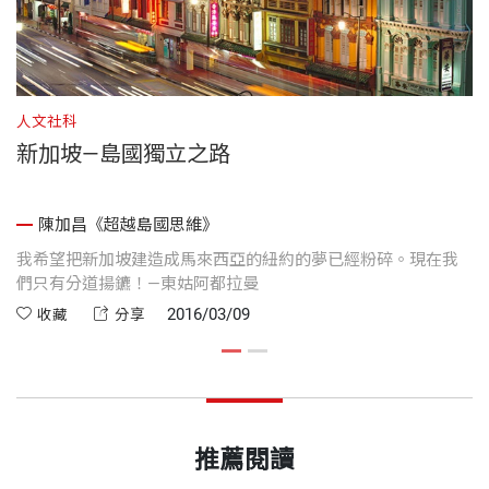
人文社科
人
新加坡—島國獨立之路
陳加昌《超越島國思維》
我希望把新加坡建造成馬來西亞的紐約的夢已經粉碎。現在我
一
們只有分道揚鑣！—東姑阿都拉曼
聞
收
2016/03/09
收藏
分享
推薦閱讀