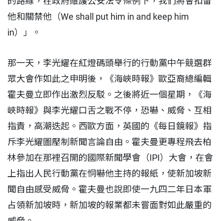
的路線，在政府維護公安法令條例下，我們將會扣留
他和關禁他（We shall put him in and keep him
in）」。
那一天，李光耀在紅燈碼頭舉行的行動黨中午競選群
眾大會作如此之申明後，《海峽時報》歐亞裔總編輯
霍夫曼立即作出激烈反駁。之後將近一個星期，《海
峽時報》與李光耀口舌之戰不停，恐嚇、威脅、互相
指責，高潮迭起。西歐方面，英國的《每日鏡報》指
斥李光耀圖壓制新聞言論自由。霍夫曼更專程飛去柏
林參加在那裡召開的國際新聞學會（IPI）大會，在會
上指出人民行動黨在恫嚇他主持的報紙，使新加坡新
聞自由感受威脅。霍夫曼也說即使一九四二年日本軍
占領新加坡時，新加坡的報業都未嘗面對如此嚴重的
威脅。