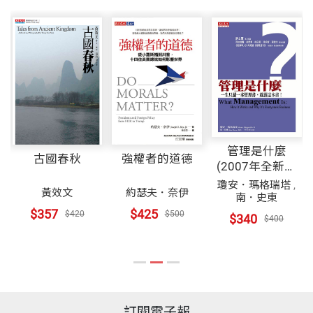
管理是什麼
古國春秋
強權者的道德
(2007年全新修
訂版)
瓊安．瑪格瑞塔
,
黃效文
約瑟夫．奈伊
南．史東
$357
$425
$420
$500
$340
$400
訂閱電子報