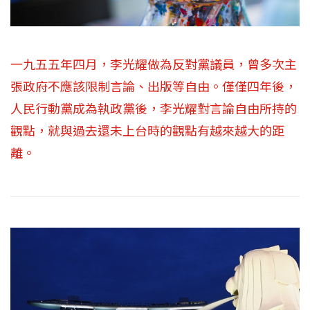
一九五五年四月，李光耀做為反對黨議員，曾多次主
張政府不應該限制言論、出版等自由。僅僅四年後，
人民行動黨成為執政黨後，李光耀對言論自由所持的
觀點，就與過去還未上台時的觀點有越來越大的距
離。