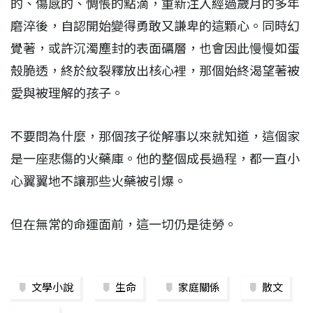
的、傷感的、惆悵的點滴，重新注入經過歲月的多年
磨淬後，自認開始變得勇敢又謙卑的這顆心。同時幻
覺著，或許沉濁塵封的表面礪層，也會因此慢慢如蛋
殼脆透，終於紋裂釋放出核心裡，那個始終渴望著被
愛與被理解的孩子。
不要問為什麼，那個孩子從解事以來就知道，這個家
是一座悲傷的火藥庫。他的整個成長過程，都一直小
心翼翼地不讓那些火藥被引爆。
但在無常的命運面前，這一切仍是徒勞。
文學小說
生命
家庭關係
散文