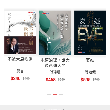
不被大風吹倒
永續治理，讓大
夏娃
愛永傳人間
莫言
傅瑋瓊
薄翰儂
$340
$400
$468
$595
$550
$700