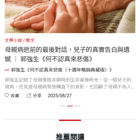
文學小說
散文
文
母親病逝前的最後對話，兒子的真實告白與遺
憾 ｜ 郭強生《何不認真來悲傷》
郭強生《何不認真來悲傷（十週年暢銷典藏版）》
份
郭強生記錄了母親罹癌末期時的生命最後時光。從一個兒子的
十
是
視角，他見證母親病勢急轉直下的身影，也回顧了母親不為人
後
，
知的童年傷痕。當死亡的腳步逼近，母子之間短短的對話卻深
只
2025/08/27
收藏
分享
刻得令人心碎。
推薦閱讀