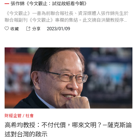
張作錦《今文觀止：試從故紙看今朝》
《今文觀止》一書為前聯合報社長、資深媒體人張作錦先生於
聯合報副刊《今文觀止》專欄的集結。此文摘自洪蘭教授序
文，在這本書中，把清末民初這些重要人物彙集在一起，幾乎
2023/01/09
收藏
分享
每一個都是看了令人感動落淚的人物。
財經企管
社會
高希均教授：不付代價，哪來文明？—薩克斯論
述對台灣的啟示