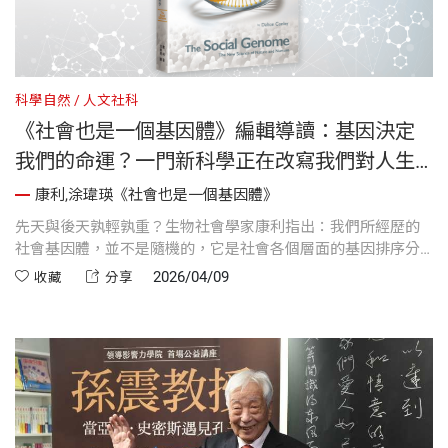
科學自然
人文社科
《社會也是一個基因體》編輯導讀：基因決定
我們的命運？一門新科學正在改寫我們對人生
的認知！
康利,涂瑋瑛《社會也是一個基因體》
先天與後天孰輕孰重？生物社會學家康利指出：我們所經歷的
社會基因體，並不是隨機的，它是社會各個層面的基因排序分
類（也就是物以類聚）所造成的結果。透過將生物科學和人類
2026/04/09
收藏
分享
社會科學結合在一起，能夠對個人潛力和社會動態提出更細
緻、強有力的分析。