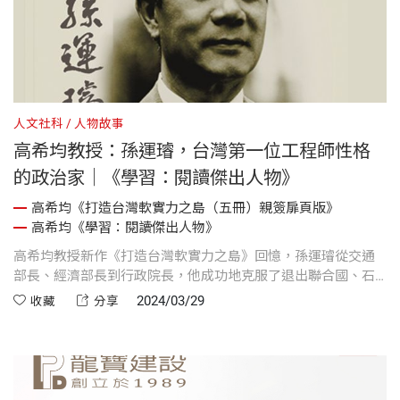
人文社科
人物故事
高希均教授：孫運璿，台灣第一位工程師性格
的政治家｜《學習：閱讀傑出人物》
高希均《打造台灣軟實力之島（五冊）親簽扉頁版》
高希均《學習：閱讀傑出人物》
高希均教授新作《打造台灣軟實力之島》回憶，孫運璿從交通
部長、經濟部長到行政院長，他成功地克服了退出聯合國、石
油風暴、中日斷交、中美斷交等的衝擊，又克服了重重困難，
2024/03/29
收藏
分享
完成了十大建設；又積極推動「六年經建計畫」，完成12項建
設；此刻再來回顧新竹科學園區的啟用與積體電路投資的推
動，更產生了深遠的影響。