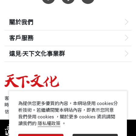
關於我們
客戶服務
遠見‧天下文化事業群
遠見
哈佛商業評論
50+
客服專線：+886 2 2662-0012
為提供您更多優質的內容，本網站使用 cookies分
時間：週一~週五9:00~12:30;13:30~17:00
領導影響力學院
析技術。若繼續閱覽本網站內容，即表示您同意
信箱：service@cwgv.com.tw
我們使用 cookies ，關於更多 cookies 資訊請閱
讀我們的
隱私權政策
。
1號課堂