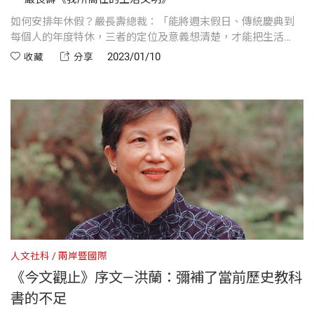
如何安排年休假？嚴長壽總裁：「能將週末假日、傳統慶典到
每個人的年度特休，三者的定位及意義想清楚，才能把生活
「節奏」安排到位。」本文摘自嚴長壽的著作《我所嚮往的生
2023/01/10
收藏
分享
活文明》。
人文社科
兩岸暨國際
《今文觀止》序文—洪蘭：彌補了當前歷史教科
書的不足