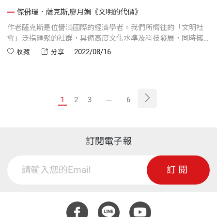
傑佛瑞．薩克斯,廖月娟《文明的代價》
作者薩克斯是位譽滿國際的經濟學者。我們所嚮往的「文明社
會」泛指匯聚的社群，具備高度文化水準及科技發展，同時擁
有多元創新的誘因、相互包容尊重的生活方式，以及共同致力
2022/08/16
收藏
分享
於永續發展。然而，要構建及維繫這種「文明」，社會就要付
出「代價」。
...
1
2
3
6
訂閱電子報
訂閱