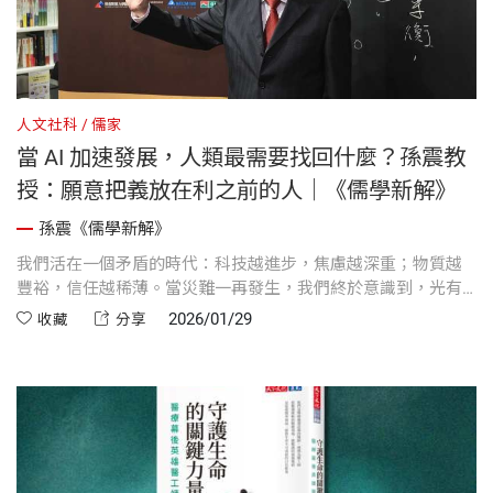
人文社科
儒家
當 AI 加速發展，人類最需要找回什麼？孫震教
授：願意把義放在利之前的人｜《儒學新解》
孫震《儒學新解》
我們活在一個矛盾的時代：科技越進步，焦慮越深重；物質越
豐裕，信任越稀薄。當災難一再發生，我們終於意識到，光有
制度與技術還不夠。孫震教授用一生經濟學研究換來的答案
2026/01/29
收藏
分享
是：這個世界需要重新找回「義先於利」的價值座標。