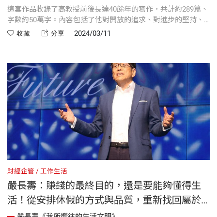
這套作品收錄了高教授前後長達40餘年的寫作，共計約289篇、
字數約50萬字。內容包括了他對開放的追求、對進步的堅持、
對文明的嚮往、對和平的迫切，以及對學習的鼓吹，盼藉此提
2024/03/11
收藏
分享
供站在「和平vs.戰爭」十字路口的讀者，更多元的思考角度。
財經企管
工作生活
嚴長壽：賺錢的最終目的，還是要能夠懂得生
活！從安排休假的方式與品質，重新找回屬於
自己的生活步調
嚴長壽《我所嚮往的生活文明》