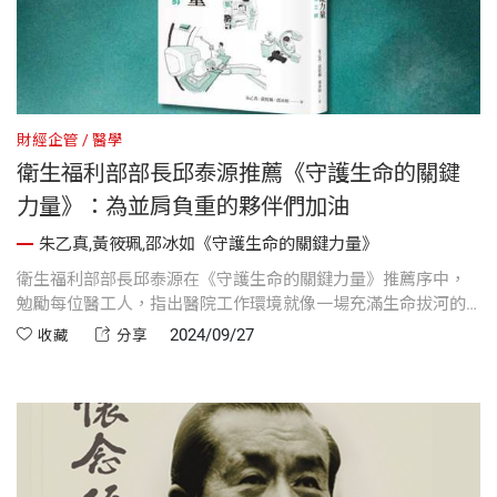
財經企管
醫學
衛生福利部部長邱泰源推薦《守護生命的關鍵
力量》：為並肩負重的夥伴們加油
朱乙真,黃筱珮,邵冰如《守護生命的關鍵力量》
衛生福利部部長邱泰源在《守護生命的關鍵力量》推薦序中，
勉勵每位醫工人，指出醫院工作環境就像一場充滿生命拔河的
角力。在開刀房或診療現場，儀器一旦發生故障，醫工師需在
2024/09/27
收藏
分享
有限的時間內迅速解決危機。面對24小時不間斷的醫療服務，
醫工人承受著巨大的壓力，始終堅守崗位，確保生命的安全。