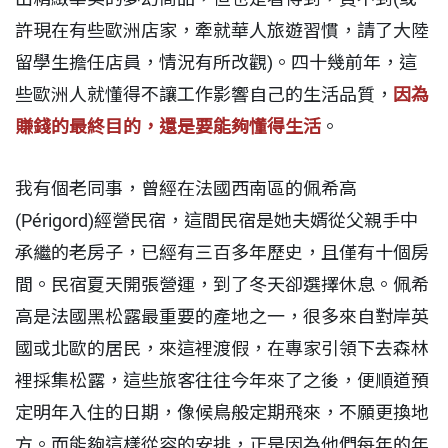
許現在有些歐洲店家，牽就華人旅遊習慣，請了大陸
留學生擔任店員，情況有所改觀)。四十幾前年，這
些歐洲人就懂得不讓工作影響自己的生活品質，
因為
賺錢的最終目的，還是要能夠懂得生活
。
我有個老同事，曾經在法國西南區的佩希高
(Périgord)經營民宿，這間民宿是她夫婿從父親手中
承繼的老房子，已經有三百多年歷史，且僅有十個房
間。民宿夏天開張營運，到了冬天卻選擇休息。佩希
高是法國黑松露最重要的產地之一，很多來自對岸英
國或北歐的居民，來這裡渡假，在專家引領下去森林
裡採集松露，這些旅客往往今年來了之後，便順道預
定明年入住的日期，像候鳥般定期飛來，不願更換地
方。而能夠這樣從容的安排，正是因為他們每年的年