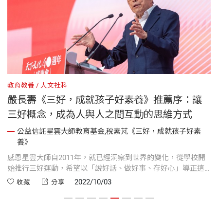
教育教養
人文社科
心
嚴長壽《三好，成就孩子好素養》推薦序：讓
三好概念，成為人與人之間互動的思維方式
公益信託星雲大師教育基金,稅素芃《三好，成就孩子好素
養》
，
每
感恩星雲大師自2011年，就已經洞察到世界的變化，從學校開
的
始推行三好運動，希望以「說好話、做好事、存好心」導正這
發
個風氣。在「三好校園」的活動裡，有許多學校表現得很精
2022/10/03
收藏
分享
采，充滿創意，而具有創意的活動，才能幫助「三好校園」的
效益發揮得更好。