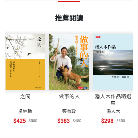
推薦閱讀
之間
做事的人
潘人木作品精選
集
吳錦勳
張善政
潘人木
$425
$383
$298
$500
$450
$350