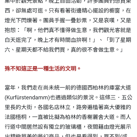
集中於觀光景點，晚上自由活動，許多團員們想買東
西，卻無處可逛。只有看著街邊精心擺設的櫥窗，在
燈光下閃爍著。團員手握一疊鈔票，又是哀嘆，又是
抱怨：「啊，他們真不懂得做生意，我們觀光客就是
白天逛完了，晚上才有時間血拚啊！」、「到了星期
六、星期天都不給我們買，真的很不會做生意。」
殊不知這正是一種生活的文明。
當年，我們走在尚未統一前的德國西柏林的庫當大道
(Kurfürstendamm)也遇過類似的景況。這條三．五公
里長的大街，各國名店林立，路旁遍植著高大優雅的
法國梧桐，一直被比擬為柏林的香榭麗舍大道。而人
行道中間居然設有獨立的玻璃櫃，夜間藉由燈光展示
出精緻華美的夢幻商品，但也是看得到，買不到(或