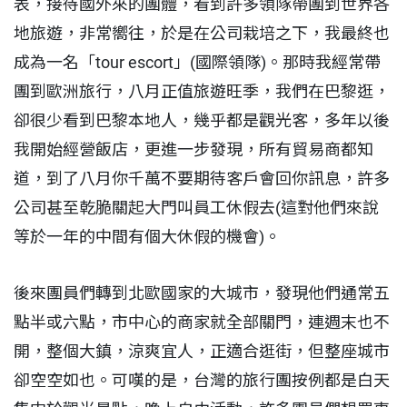
表，接待國外來的團體，看到許多領隊帶團到世界各
地旅遊，非常嚮往，於是在公司栽培之下，我最終也
成為一名「tour escort」(國際領隊)。那時我經常帶
團到歐洲旅行，八月正值旅遊旺季，我們在巴黎逛，
卻很少看到巴黎本地人，幾乎都是觀光客，多年以後
我開始經營飯店，更進一步發現，所有貿易商都知
道，到了八月你千萬不要期待客戶會回你訊息，許多
公司甚至乾脆關起大門叫員工休假去(這對他們來說
等於一年的中間有個大休假的機會)。
後來團員們轉到北歐國家的大城市，發現他們通常五
點半或六點，市中心的商家就全部關門，連週末也不
開，整個大鎮，涼爽宜人，正適合逛街，但整座城市
卻空空如也。可嘆的是，台灣的旅行團按例都是白天