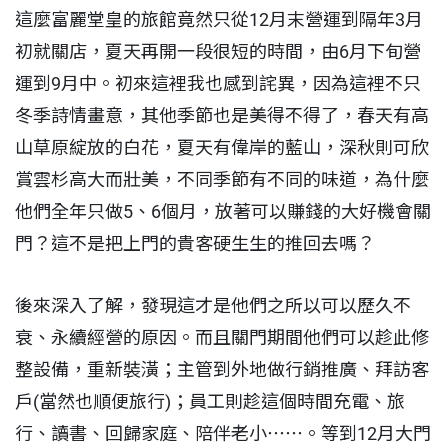
這麼富麗堂皇的旅館竟然只從12月末營運到隔年3月
初就關店，夏天再開一段很短的時間，由6月下旬營
運到9月中。初來這裡我也感到詫異，因為這裡不只
冬季詩情畫意，其他季節也是美得不得了，春天有高
山草原綻放的白花，夏天有偉岸的藍山，深秋則可欣
賞雲杉高大而壯美，不同季節有不同的味道，為什麼
他們全年只做5、6個月，放著可以賺錢的大好機會關
門？這不是把上門的貴客硬生生的推回去嗎？
後來深入了解，發現這才是他們之所以可以歷久不
衰、永續經營的原因。而且關門期間他們可以趁此修
整設備，重新裝潢；主管到外地做行銷推廣、拜訪客
戶(當然也順便旅行)；員工則趁這個時間充電、旅
行、讀書、回歸家庭、陪伴老小⋯⋯。等到12月大門