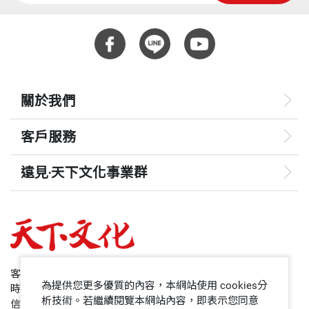
關於我們
客戶服務
遠見‧天下文化事業群
遠見
哈佛商業評論
50+
客服專線：+886 2 2662-0012
為提供您更多優質的內容，本網站使用 cookies分
時間：週一~週五9:00~12:30;13:30~17:00
領導影響力學院
析技術。若繼續閱覽本網站內容，即表示您同意
信箱：service@cwgv.com.tw