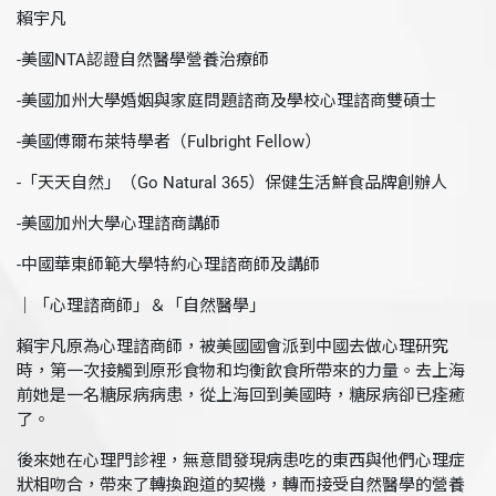
賴宇凡
-美國NTA認證自然醫學營養治療師
-美國加州大學婚姻與家庭問題諮商及學校心理諮商雙碩士
-美國傅爾布萊特學者（Fulbright Fellow）
-「天天自然」（Go Natural 365）保健生活鮮食品牌創辦人
-美國加州大學心理諮商講師
-中國華東師範大學特約心理諮商師及講師
｜「心理諮商師」＆「自然醫學」
賴宇凡原為心理諮商師，被美國國會派到中國去做心理研究
時，第一次接觸到原形食物和均衡飲食所帶來的力量。去上海
前她是一名糖尿病病患，從上海回到美國時，糖尿病卻已痊癒
了。
後來她在心理門診裡，無意間發現病患吃的東西與他們心理症
狀相吻合，帶來了轉換跑道的契機，轉而接受自然醫學的營養