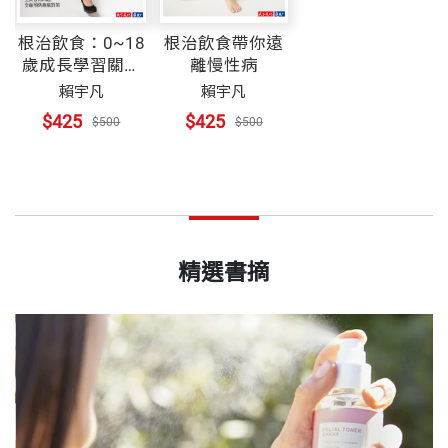
根治飲食：0~18
根治飲食帶你遠
歲成長學習關鍵
離慢性病
食育篇
賴宇凡
賴宇凡
$425
$425
$500
$500
精選書摘