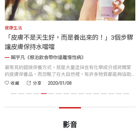
健康生活
健
「皮膚不是天生好，而是養出來的！」3個步驟
讓皮膚保持水噹噹
賴宇凡《根治飲食帶你遠離慢性病》
子
最常見的錯誤保養方式，就是大量塗抹含有化學成分或荷爾蒙
雖
是
的皮膚保養品，而忽略了在大自然裡，有許多物質都能夠協助
餅
我們保養皮膚。
是
2020/01/08
收藏
分享
影音