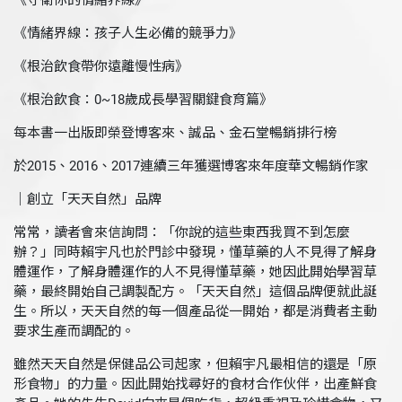
《守衛你的情緒界線》
《情緒界線：孩子人生必備的競爭力》
《根治飲食帶你遠離慢性病》
《根治飲食：0~18歲成長學習關鍵食育篇》
每本書一出版即榮登博客來、誠品、金石堂暢銷排行榜
於2015、2016、2017連續三年獲選博客來年度華文暢銷作家
｜創立「天天自然」品牌
常常，讀者會來信詢問：「你說的這些東西我買不到怎麼
辦？」同時賴宇凡也於門診中發現，懂草藥的人不見得了解身
體運作，了解身體運作的人不見得懂草藥，她因此開始學習草
藥，最終開始自己調製配方。「天天自然」這個品牌便就此誕
生。所以，天天自然的每一個產品從一開始，都是消費者主動
要求生產而調配的。
雖然天天自然是保健品公司起家，但賴宇凡最相信的還是「原
形食物」的力量。因此開始找尋好的食材合作伙伴，出產鮮食