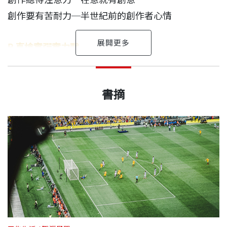
動的情境。
創作要有苦耐力─半世紀前的創作者心情
→ 搭建起情感上的連結，讓你想傳達的進入人們生活
裡。
B 真槍實彈實力戰
→ 觀察這世界最稀鬆平常、理所當然的好與不好，創
下一個十年。22K─金士傑
意就在其中。
在創意前，謙卑
創意不僅是種能力，更是面對生命的態度。翻閱《創
盧建彰 作者
你那邊天空好嗎？
出版日期
2018/05/31
→ 不按表操課有時會帶給你意想不到的創意靈感。
數算地上的日子
意力》時，我完全停不下來。坊間一般著重創意方法
是廣告導演也是詩人，是小說家也是跑者。
書摘
我要學他笑笑的─南島榮耀林子偉
→ 作品要放在人跟人層次的合作，才會有溫度。
論的書，影響的是我的腦；Kurt則帶我們從人生體驗
家家有本難念的經
→ 跳脫故事慣常設定的角色、視角，老套自然會遠
我所在的產業十分重視時間因素，deadline 很重要，
曾是GUNN REPORT廣告創意積分台灣第一名，寫了
書號
BWL064
看創意，再從創意回看人生使命，這是更為深刻的視
減少言語暴力─兒童福利聯盟
離。
許多工作幾乎都是從 deadline 去反推，我們常會說
十五本書，寫過三首歌，和鋼筆是舞伴，每天一定要
角，產生共鳴的是我的心。
記憶在手心─故宮
→ 在情節中埋藏轉捩點，在轉捩點上凸顯重點。
「多少時間做多少事」，把時間表拉出來，搭配個別
與咖啡談戀愛，還要游自由式一公里或跑五公里。認
出版社
天下文化
工作的重要性，就能下判斷做取捨，什麼該做什麼不
身為人，想感受有意義的活著，我們都需要創意。這
為如果抓到一個信念就要有抓到一個信念的樣子，不
C 創作技術練擊場
該做，什麼要先做，什麼以後再做，就一目了然。
本書，將引導我們去品嘗、領會真正的創意，與你分
然就別怕北七過日子。
創作環境力─創作你的場所
享！
裝幀
平裝
創作行動力─跨領域去
事實上，幾乎所有產業都是如此運作，road map 裡
執導過小英廣告、「Google齊柏林篇」獲選十大微電
創作態度力─真的假的？