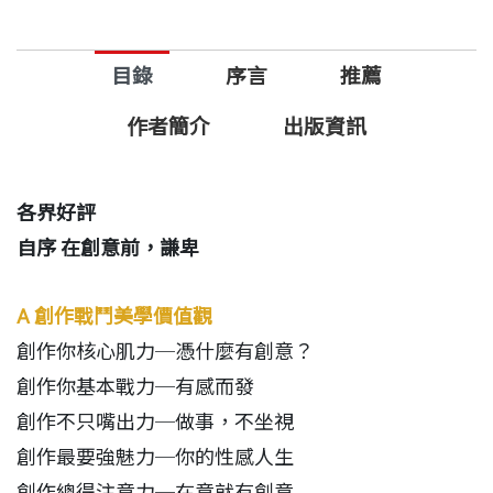
看見需求，看見空缺，看見不知所措，
當你有感而發，創意，無所不在。
目錄
序言
推薦
☆收錄盧建彰與五位創作者的唇槍舌戰：
作者簡介
出版資訊
劉安婷、唐鳳、洪震宇、厭世姬、龔大中
各界好評
本書作者Kurt於廣告界累積十多年經驗，
自序 在創意前，謙卑
加上與各界創意人腦力激盪，
與你分享創意心法，告訴你靈感哪裡來！
A 創作戰鬥美學價值觀
創作你核心肌力─憑什麼有創意？
創意心法
創作你基本戰力─有感而發
→ 稍微偏離既定的軌道，那不確定性，其實就是創意
創作不只嘴出力─做事，不坐視
的沃土。
創作最要強魅力─你的性感人生
→ 感動，是最值錢的東西；而運動，是最有效得到感
創作總得注意力─在意就有創意