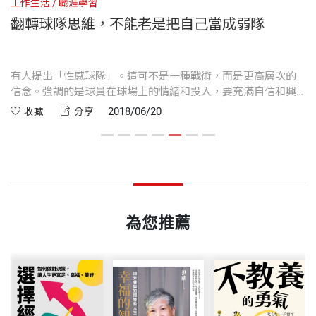
工作生活
職涯學習
工
最重要的因素之一就是時間，它讓你看清事物的輕重
影，TOYOTA修杰楷家族旅行篇、金士傑兩個爸爸
──呂冠緯，均一平台教育基金會董事長兼執行長
創作命題力─你現在支持的
翻轉球隊思維，不能老是把自己當成弱隊
開本
14.8×21cm
緩急，從而決定計畫的進程，並因此決定如何下手，
篇……
創作品牌力─紅襪的Sweet Caroline
資源如何分配，甚至，讓你捲起袖子開始動手。
創意的原點從觀察身邊在意的事物開始。你努力感受
出版著作：《替補的王牌》、《最大的示愛：掰掰～
有人提出「性感球隊」。這可不是一種戰術，而是更高層次的
因
D 創作者唇槍舌戰
世界，世界就會幫你給人感受。Kurt用簡單、輕鬆的
印刷規格
黑白
信念。強調的是球員在球場上的情緒和投入，要充滿自信和興
事
時間是好夥伴，只要我們願意關心它。
有點糟的一年，未來我們好好過》、《文案是…我不
讓人為台灣而教的劉安婷
奮，比起陣形、技術等，更在意球員對比賽的看法。
方式解除大家對創意的恐懼。
2018/06/20
收藏
分享
知道．你不知道的東西》、《文案力：如果沒有文
他強項絕不是聰明的唐鳳
有趣的是，我們在工作上這樣，但在自己的人生倒未
案，這世界會有多無聊？》、《感動，才有影響
ISBN
9789864794690
強悍創作引路人是洪震宇
生活中製造小驚喜需要創意力，台灣電子業轉型需要
必如此。
力》、《空烏》、《藥命》、《創意力：你的問題，
那厭世動物園裡的厭世姬
創意力，面對比我們技術更強、資源更多的對手也只
用創意來解決》、《跑在去死的路上，我們真的活著
無法定義的創作者龔大中
能靠創意力。創意，跳脫舒適圈，多嘗試，去感受，
頁數
304
很在乎的事
嗎？》、《願故事力與你同在》等。
做就對了。是的，你、我都能有創意力。
為您推薦
很多時間就做很多事，很少時間就做很在乎的事。
臉書追蹤｜盧建彰 Kurt
重量
436
──宋明峰，光寶科技智能生活與應用事業群執行長
我們在工作上都會立刻下這樣的判斷，但在人生裡卻