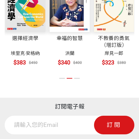
寧可不面對時間長短。
做政治文宣和做商品廣告一樣，都想用不同的創意說
好一個故事。要讓消費者或民眾站在你這邊，你必須
其實，我們在地上的日子是可以估算的，因為有平均
先和他們站在一起。
年齡，每個人都可以在幾秒鐘內算出自己剩下多少
幸福的智慧
選擇經濟學
不教養的勇氣
天，就算心算不如國小三年級的小朋友（是的，乘法
網路時代，點擊容易，記憶很難。創意，要「有敢」
（增訂版）
在小學三年級就教了），手機都還內建計算機功能，
與眾不同，更要讓人「有感」。我有幸認識許多創意
洪蘭
埃里克‧安格納
岸見一郎
你想刪還刪不掉。而且這還只是平均數，每個人身體
人，Kurt是箇中高手。
$340
$383
$323
$400
$450
$380
狀況不同，也可以參考自己的家人。
──林錦昌，文化總會秘書長
以我為例，若活到我父親的年紀，就只剩八千七百多
天，我擔心自己想做什麼都來不及了，實在不想去填
有人說，創意就是讓兩件不同的事融合在一起，並產
訂閱電子報
充別人的時段，勉強自己做一些表面工夫。
生新的意義。這包括兩個功課要做：事物的大量閱
讀、融合新意義的技術。Kurt是個認真生活的創意
訂閱
有時會遇到一些工作，好像只要看起來讓老闆開心，
人，所以他覺得「多做家事才會做事」。
所以就得這樣那樣的，實在有點多慮。很多時候，老