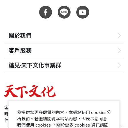
闆們也不在乎那些形式，他們只在乎效果。那些事是
生活中的點滴要靠實作體驗，搭配旅行、閱讀、電
只會做形式的人想做的，因為他們只會做形式，那是
影、有意義的對話……來豐富我們點燃創意的素材。
他們少數會做的事。
這本書提供我們優秀創意人的心法，除了廣告業，各
關於我們
行各業的創新更需要這樣的觀點！
工作以外的生活，有時也有社交需求，只因為覺得怎
客戶服務
樣怎樣，對方才會覺得怎樣，結果，對方根本不覺得
──劉鴻徵，全聯福利中心行銷部協理
怎樣。最重要的是，你自己也不那樣認為，卻得勉強
遠見‧天下文化事業群
自己，那不是有點瞎嗎？畢竟，我們時間有限，何不
遠見
這個世界的知識體系如此龐大，我們不需要全面通
追求自己在乎的，讓自己有點成就感？
曉，但總要恐懼於自我的缺乏、興奮於每個他方的未
哈佛商業評論
鼓勵年輕人？
知。人類並未真正創造過新的方法，我們只是從
50+
「無」中找出了它，驗證了方法的存在；與其說每個
客服專線：+886 2 2662-0012
為提供您更多優質的內容，本網站使用 cookies分
時間：週一~週五9:00~12:30;13:30~17:00
有時會被問問題，但我都會當作只是回答問題，試著
獨一無二的「新」都是一種創造，我們其實僅是身在
領導影響力學院
析技術。若繼續閱覽本網站內容，即表示您同意
信箱：service@cwgv.com.tw
在有限範圍裡提出有限觀點，那是因為我也想自主訓
我們使用 cookies ，關於更多 cookies 資訊請閱
尚未被揭露的答案裡陸續拓荒；你企圖的，正漂浮在