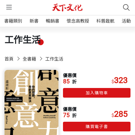
書籍類別
新書
暢銷書
懷念高教授
科普啟航
活動
工作生活
首頁
全書籍
工作生活
優惠價
323
85
$
折
加入購物車
優惠價
285
75
$
折
購買電子書