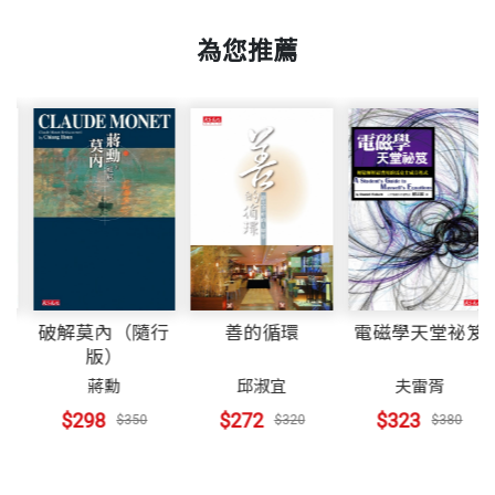
20.4 無液氣壓計
頁數
221
揮出最大的潛能。休伊特相信：學物理應該是很有趣
為您推薦
20.5 波以耳定律
的，雖然也許要相當用功，但一定是有趣的事。《觀
20.6 空氣的浮力
念物理》這套書正是他這個信仰底下的產物之一。
重量
456
20.7 白努利原理
20.8 白努利原理的實際應用
師明睿 譯者
第三部 熱
台灣大學化學系畢業，美國普度大學生物化學博士。
第21章 溫度、熱和膨脹
曾於衛生署從事研究，參與台灣疫苗政策評估規劃、
21.1 溫度
日本腦炎新款疫苗研發、以及中草藥金線蓮藥理之動
21.2 熱
祕
破解莫內（隨行
電磁學天堂祕笈
善的循環
物研究。
）
版）
21.3 熱平衡
蔣勳
夫雷胥
邱淑宜
21.4 內能
譯作有《觀念物理》（合譯）、《微積分倚天寶
$298
$323
$272
$350
$380
$320
21.5 熱的測量
劍》、《費曼的6堂Easy物理課》、《萬物簡史》
21.6 比熱容量
等。