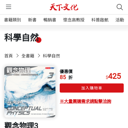
書籍類別
新書
暢銷書
懷念高教授
科普啟航
活動
科學自然
首頁
全書籍
科學自然
優惠價
425
85
$
折
加入購物車
※大量團購需求請點擊洽詢
觀念物理3