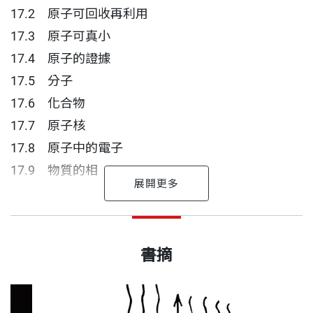
有明天嗎？
17.2 原子可回收再利用
熱力學原理將為你一一道來。
17.3 原子可真小
17.4 原子的證據
讀者好評：
17.5 分子
17.6 化合物
這是我讀過最棒的物理參考書，
17.7 原子核
也是唯一能讓我搞懂
17.8 原子中的電子
物理老師上課到底在講些什麼的寶典。
17.9 物質的相
我從國中就開始讀《觀念物理》，
第18章 固體
休伊特 作者
這套書讓我的物理解題功力大大增強！
出版日期
2018/06/29
18.1 晶體結構
高中時夢想當個拳擊手，畢業後開始學漫畫，後來從
書摘
18.2 密度
事畫戶外廣告招牌的工作。27歲才決定回到學校，在
建議用班費購買一套放在班上，大家輪流看；
18.3 彈性
書號
BWS210
麻州羅爾技術學院就讀物理系，是班上年紀最大的學
或是請老師建議學校圖書館，多買幾套吧。
18.4 壓縮力與張力