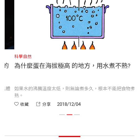
生。1964年，取得猶他州立大學科學教育與物理雙主
18.5 定標
修的碩士學位，便到舊金山城市學院開始教學生涯，
出版社
天下文化
直到1999年退休。
第19章 液體
19.1 液壓
1982年，休伊特獲得美國物理教師學會頒發的密立根
裝幀
平裝
19.2 浮力
講座獎。獲獎原因是由於他在物理教學專業上的投
19.3 阿基米德原理
科學自然
入，發展出許多有趣而令人激賞的教學示範，以及闡
19.4 它是沈，還是浮？
的
為什麼蛋在海拔極高 的地方，用水煮不熟?
開本
20.5×20.5cm
釋觀念的方式，讓很多原本不可能喜愛物理的學生，
19.5 漂浮
對物理產生興趣。
19.6 巴斯卡原理
體
如果水的沸騰溫度太低，則無論煮多久，根本不能把食物煮
印刷規格
彩色
熟。
休伊特認為：教學不僅僅是工作，也不僅僅是專業，
第20章 氣體
2018/12/04
收藏
分享
而是一種對待生命與生活的態度；因此對於當老師的
20.1 大氣
人來說，盡力把教學工作做好，是非常重要的一件
ISBN
9789864795086
20.2 大氣壓
事。因為，不論學生有多大的熱情，老師都有能力把
20.3 簡單氣壓計
它澆熄；但老師同樣也有能力去激發學生，讓他們發