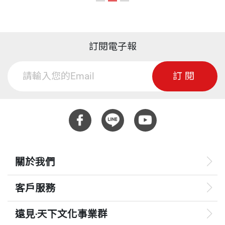
21.7 水的高比熱容量
21.8 熱膨脹
21.9 水的膨脹
訂閱電子報
第22章 熱傳遞
訂閱
22.1 傳導
22.2 對流
22.3 輻射
22.4 輻射能之吸收
22.5 輻射能之發射
關於我們
22.6 牛頓的冷卻定律
22.7 全球增溫與溫室效應
客戶服務
第23章 相的變化
遠見‧天下文化事業群