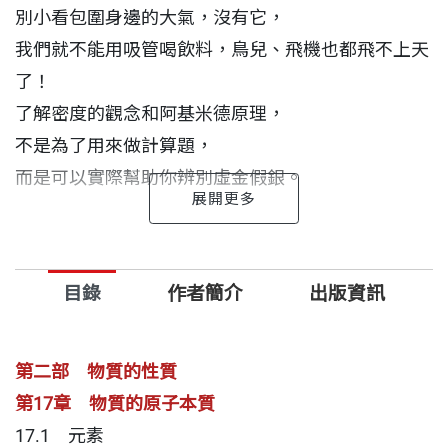
別小看包圍身邊的大氣，沒有它，
我們就不能用吸管喝飲料，鳥兒、飛機也都飛不上天
了！
了解密度的觀念和阿基米德原理，
不是為了用來做計算題，
而是可以實際幫助你辨別虛金假銀。
冷、熱到底是什麼？你能信賴自己的感覺嗎？
如果熱不是一種物質，那它是什麼？又要如何傳遞？
目錄
作者簡介
出版資訊
熱脹冷縮其實並非不變的鐵律，誰是例外？
物質三態的轉變，看似平常不過，
第二部 物質的性質
背後的過程卻非常奧妙複雜。
第17章 物質的原子本質
世間所有系統都會變得愈來愈混亂無序，那麼人類還
17.1 元素