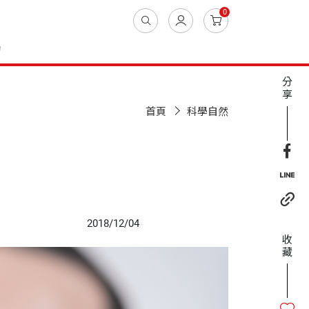
0
動
分
享
首頁
科學自然
2018/12/04
收
藏