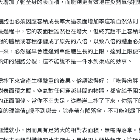
大增加了牠全身的表面積，而能夠更有效地在炎熱氣候裡
細胞也必須因應容積成長率大過表面增加率這項自然法則
長過程中，它的表面積雖然也在增大，但終究趕不上容積
對的體積或容積卻變成了原先的八倍，以致八倍的體重必
一來，必然遲早會遭逢到單細胞生長的上限，達到上限便
熟知的細胞分裂，這不能說不是一件水到渠成的妙事。
處摔下來會產生極嚴重的後果。俗語說得好：「吃得愈胖
對表面積之賜。空氣對任何穿越其間的物體，都會給予阻
的正面關係。當你不幸失足，從懸崖上摔了下來，你落下
度的理論值g慢不到哪去，除非帶有降落傘，不可能減緩
軀體就小，因而具有足夠大的相對表面積，無需降落傘。