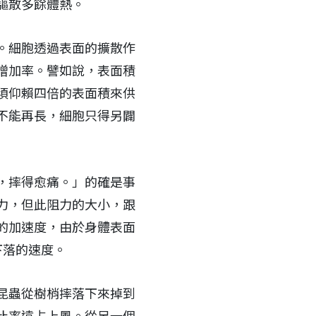
驅散多餘體熱。
。細胞透過表面的擴散作
增加率。譬如說，表面積
須仰賴四倍的表面積來供
不能再長，細胞只得另闢
，摔得愈痛。」的確是事
力，但此阻力的大小，跟
的加速度，由於身體表面
下落的速度。
昆蟲從樹梢摔落下來掉到