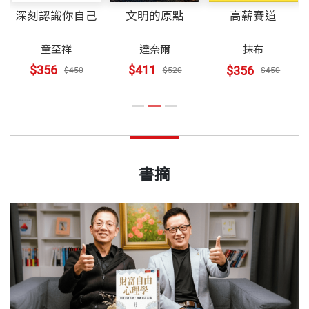
深刻認識你自己
文明的原點
高薪賽道
童至祥
達奈爾
抹布
$356
$411
$356
$450
$520
$450
書摘