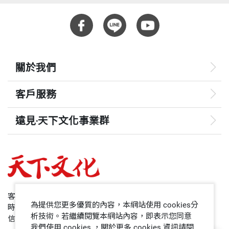
關於我們
客戶服務
遠見‧天下文化事業群
遠見
哈佛商業評論
50+
客服專線：+886 2 2662-0012
為提供您更多優質的內容，本網站使用 cookies分
時間：週一~週五9:00~12:30;13:30~17:00
領導影響力學院
析技術。若繼續閱覽本網站內容，即表示您同意
信箱：service@cwgv.com.tw
我們使用 cookies ，關於更多 cookies 資訊請閱