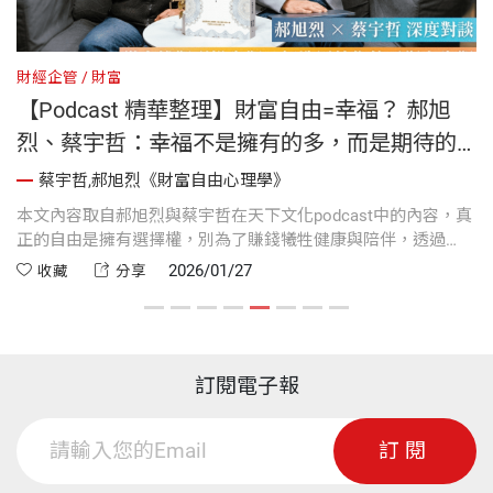
財經企管
財富
財
【Podcast 精華整理】財富自由=幸福？ 郝旭
烈、蔡宇哲：幸福不是擁有的多，而是期待的
少｜《財富自由心理學》
蔡宇哲,郝旭烈《財富自由心理學》
人
本文內容取自郝旭烈與蔡宇哲在天下文化podcast中的內容，真
每
制
正的自由是擁有選擇權，別為了賺錢犧牲健康與陪伴，透過
的
才
「馬桶理論」與「人生四輪」哲學，學會平衡生活，找回內心
為
2026/01/27
收藏
分享
真正的富足與快樂。
做
訂閱電子報
訂閱