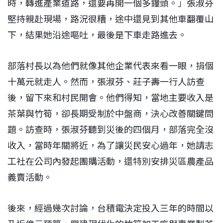
時，轉進產業道路，還要再開一個多鐘頭。」張淑芬
堅持親赴現場，路況很糟，途中還見到其他車翻覆山
下，結果她沿途嘔吐，最後是下車走路進去。
部落村長以為他們就像其他企業代表來看一眼，捐個
十萬元就走人。然而，張淑芬、莊子壽一行人訪查
後，留下來和村民開會。他們得知，當地主要收入是
茶葉與竹筍，卻長期受制於中盤商，決心改善關鍵問
題。訪查時，張淑芬聽到災後的四個月，部落完全沒
收入，當時年關將近，為了讓災民安心過年，她請志
工社在公司內發起團購活動，還特別安排災區農產品
義賣活動。
後來，經過幾次討論，台積電決定投入三年的時間以