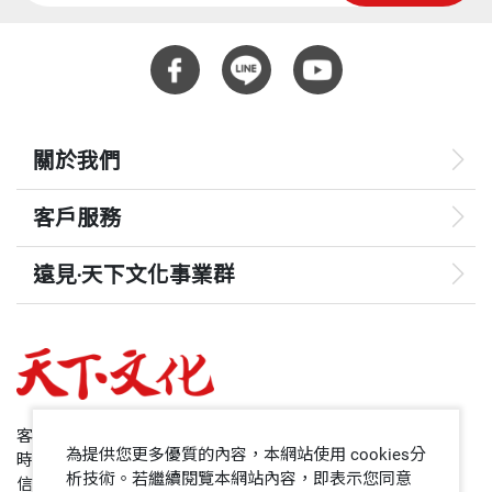
關於我們
客戶服務
遠見‧天下文化事業群
遠見
哈佛商業評論
50+
客服專線：+886 2 2662-0012
為提供您更多優質的內容，本網站使用 cookies分
時間：週一~週五9:00~12:30;13:30~17:00
領導影響力學院
析技術。若繼續閱覽本網站內容，即表示您同意
信箱：service@cwgv.com.tw