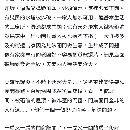
炸壞，偏偏又逢颱風季，外頭淹水，家裡跟著下雨。
有災民的水塔被炸破，一家人無水可用，連基本生活
的上廁所、洗澡都成問題；也有天外飛來大鐵板砸進
災民家中，出動阿兵哥救援也抬不下來；一大堆被波
及的街邊店家因為無法開門做生意，生計成了問題，
像有家機車行的老闆好不容易把貸款還清，結果店面
被燒到幾近全毀，夫妻兩人無語問蒼天。
高雄氣爆後，不時下起超大豪雨，災區重建變得要和
豪雨賽跑。台積電團隊在災區穿梭，看一間修理一
間，被砸破的屋頂、被炸歪的門窗、門前面目全非的
人行道......，他們一個一個排除障礙，解決問題。
一扇又一扇的門窗能關了，一間又一間的房子修好