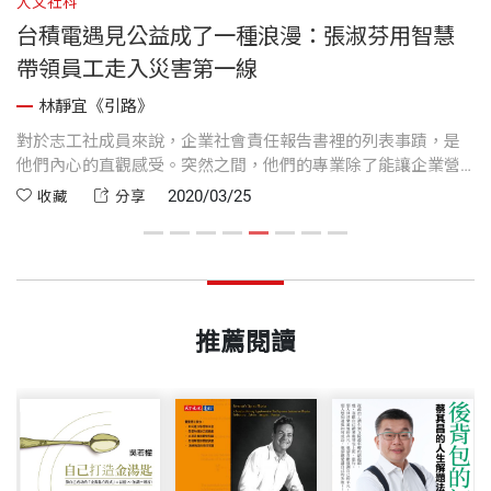
人文社科
人
台積電遇見公益成了一種浪漫：張淑芬用智慧
帶領員工走入災害第一線
林靜宜《引路》
情
對於志工社成員來說，企業社會責任報告書裡的列表事蹟，是
科
他們內心的直觀感受。突然之間，他們的專業除了能讓企業營
每
利，也能讓社會獲得助力。
2020/03/25
收藏
分享
推薦閱讀