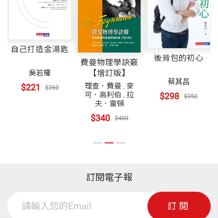
自己打造金湯匙
後背包的初心
費曼物理學訣竅
【增訂版】
吳若權
蔡其昌
理查．費曼
,
麥
$221
$260
可．高利伯
,
拉
$298
$350
夫．雷頓
$340
$400
訂閱電子報
訂閱