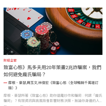
財經企管
致富心態》馬多夫用20年策畫2兆詐騙案，我們
如何避免龐氏騙局？
摩根．豪瑟,周玉文,林俊宏《致富心態（全球暢銷千萬增訂
版）》
美
摩根．豪瑟所著《致富心態》助你遠離炒作和騙局 : 何謂「龐氏
的
騙局」？有限資訊與高風險會影響財務決策，無論你身邊的人
的
對於投資有多麼熱情。請務必保持冷靜，遠離炒作和騙局。