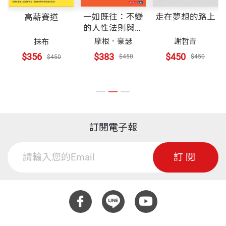
一如既往：不變
走在夢想的路上
高薪賽道
的人性法則與致
富心態
摩根．豪瑟
謝哲青
抹布
$383
$450
$356
$450
$450
$450
訂閱電子報
訂閱