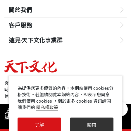
關於我們
客戶服務
遠見‧天下文化事業群
遠見
哈佛商業評論
50+
客服專線：+886 2 2662-0012
為提供您更多優質的內容，本網站使用 cookies分
時間：週一~週五9:00~12:30;13:30~17:00
領導影響力學院
析技術。若繼續閱覽本網站內容，即表示您同意
信箱：service@cwgv.com.tw
我們使用 cookies ，關於更多 cookies 資訊請閱
讀我們的
隱私權政策
。
1號課堂
未來親子
了解
關閉